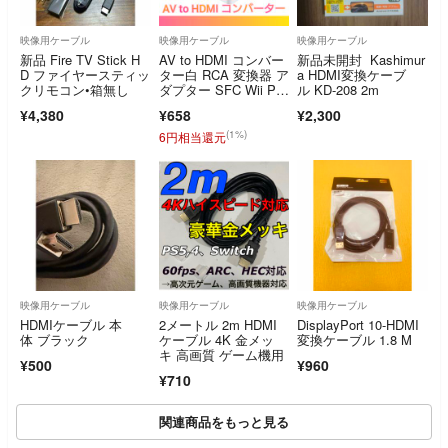
映像用ケーブル
映像用ケーブル
映像用ケーブル
新品 Fire TV Stick H
AV to HDMI コンバー
新品未開封 Kashimur
D ファイヤースティッ
ター白 RCA 変換器 ア
a HDMI変換ケーブ
クリモコン•箱無し
ダプター SFC Wii P
ル KD-208 2m
S パソコン
¥4,380
¥658
¥2,300
(1%)
6円相当還元
映像用ケーブル
映像用ケーブル
映像用ケーブル
HDMIケーブル 本
2メートル 2m HDMI
DisplayPort 10-HDMI
体 ブラック
ケーブル 4K 金メッ
変換ケーブル 1.8 M
キ 高画質 ゲーム機用
¥500
¥960
¥710
関連商品をもっと見る