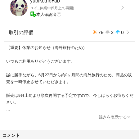
yubiko.nbFab
ユイ_休業中(9月上旬再開)
【優れた耐久性】コネクタ部はアルミニウム合金にニッケルめっきされて
本人確認済
おり5000回の抜き挿し試験をクリア。 50Nの引っ張り強度試験、10000回
以上の折り曲げ試験に合格した絡み防止高耐久ナイロン編み材料により脱
落、割れ、錆びに対し【★強度が極限まで高められたケーブル★】です。
取引の評価
79
2
0
従って、本ケーブルは普通のより少し太くて固いです。予めご了承くださ
い。
【重要】休業のお知らせ（海外旅行のため）
【幅広い対応性】Xperia XZ Premium ​Samsung Galaxy S8 / S8 Plus Nint
いつもご利用ありがとうございます。
endo Switch Huawei P9 / Huawei P9 Plus / Huawei Mate 9 LG V20 / LG G
5 / LG G6 One Plus 2 / One Plus 3 Google Nexus 5X / Nexus 6P Moto Z
誠に勝手ながら、6月27日から約2ヶ月間の海外旅行のため、商品の販
2 Play HTC 10 Nokia N1 Tablet / Lumia 950 / 950 XL HP Pavilion x2 Asu
売を一時停止させていただきます。
s Zen AiO Moto Z / Moto Z Force などのtype Ｃ端末に対応できます。
販売は9月上旬より順次再開する予定ですので、今しばらくお待ちくだ
さい。
ご心配なく、帰国後は新商品の追加・出品も予定しております！
続きを表示する
どうぞ楽しみにしていてくださいね。
コメント