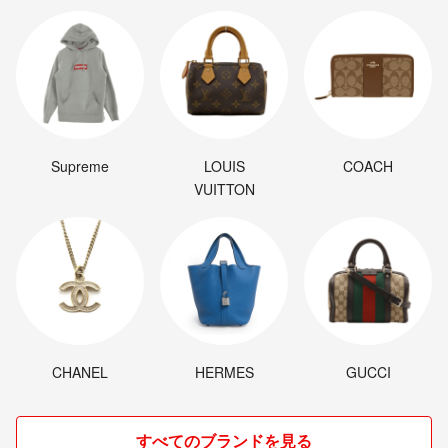
ぜひ検討お願い致します！
皆様に満足いただけるよう一生懸命対応させていただきますので、よろ
しくお願いします。
✔コメントなしの購入、値引き交渉も可能です。
基本的に１日~２日内の発送となります。偶に遅れた場合ありますの
で、ご了承ください。
Supreme
LOUIS
COACH
メッセージのやり取りは迅速に行うつもりですが、返信が遅れてしまう
VUITTON
こともあります。
★自宅保管です。
細部にこだわる方のご購入がご遠慮ください。
発送前できるだけ綺麗な状態にした上、アルコール消毒作業しておりま
す。
トラブルを避ける為、細部までこだわりのある方、神経質な方はご購入
をご遠慮させて頂きます。
CHANEL
HERMES
GUCCI
以上ご理解の上、お探しの方はお早めに検討お願い致しますm(_ _)mこ
れから、多数出品しております♪
すべてのブランドを見る
ご不明な点があれば、お気軽にお声掛けください。