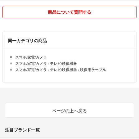
突然の休業となり、お客様には大変ご迷惑をおかけいたしますが、何卒
ご理解いただけますようお願い申し上げます。
商品について質問する
∼∼∼∼∼∼∼∼∼∼∼∼∼∼∼∼∼∼∼∼∼∼∼∼∼∼∼∼∼∼∼∼∼∼∼∼∼∼∼∼
✨破格値下げ中!!断捨離出品中!
同一カテゴリの商品
少し興味ありましたら、フォローして頂ければ嬉しいです。
スマホ/家電/カメラ
こんにちは、東京在住のYuiと申します。(ʘᴗʘ✿)プロフィールをご覧い
スマホ/家電/カメラ
›
テレビ/映像機器
ただきありがとうございます。
スマホ/家電/カメラ
›
テレビ/映像機器
›
映像用ケーブル
♥ 趣味はビーズを収集、ブレスレットやバングルやアクセサリーなどを
DIYや集めるなので、断捨離のため、これから大量出品予定です。
▶▷ほかにはゲームソフト、パソコンやスマホ関連、コスメやアパレル
なども出品します。
ページの上へ戻る
✨断捨離覚悟した値段設定！
✨まとめ購入は値下げ！
注目ブランド一覧
✨フォローで割引にします!