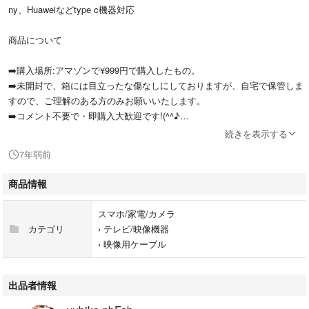
ny、Huaweiなどtype c機器対応
商品について
➡️購入場所:アマゾンで¥999円で購入したもの。
➡️未開封で、箱には目立ったな傷なしにしておりますが、自宅で保管しま
すので、ご理解のある方のみお願いいたします。
➡️コメント不要で・即購入大歓迎です!(^^♪
続きを表示する
特徴
7年弱前
☞【Nimaso正規品】この度は【★Nimaso USB TYPE Cケーブル★】がつ
商品情報
いに新登場！特別プロモーションを行っています。また、収納に便利なマ
ジックベルトをお付けします。
スマホ/家電/カメラ
カテゴリ
›
テレビ/映像機器
【安全且つ高速充電】56kΩレジスタの実装によりデバイスを短絡、過充
›
映像用ケーブル
電、過熱などから高安全保護します。QC3.0対応、最大3A高速充電対応。
※急速充電が実現しかねますので、モバイルバッテリーからMacbookへ充
電をご希望するかたには、本製品はおすすめできません。USB 2.0基準で
出品者情報
最大480Mbpsのデータ転送を対応します。