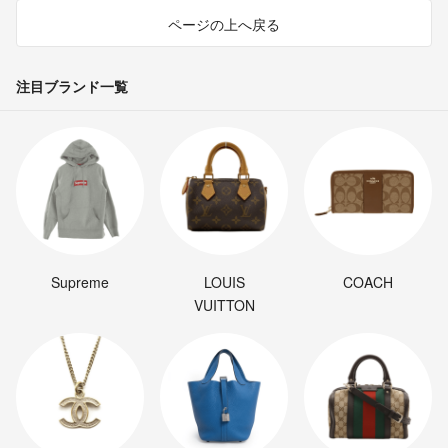
LoveGreenTea🌱
- 3ヶ月前
出品者
ページの上へ戻る
専用出品宜しくお願いします。
注目ブランド一覧
ミカビ
- 3ヶ月前
ミカビ様
再度のご依頼いただき大変ありがとうございます！
承知致しました。
煎茶100gx3本(新茶/本年度産)
¥1303-(送料無料)になります。
Supreme
LOUIS
COACH
よろしければ、専用出品をお作り致します。お知らせください。
VUITTON
ご検討の程、どうぞよろしくお願い申し上げます。m(__)m
LoveGreenTea🌱
- 3ヶ月前
出品者
レイチェル様
大変お待たせいたしました。