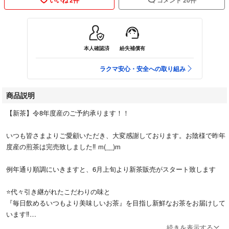
本人確認済
紛失補償有
ラクマ安心・安全への取り組み
商品説明
【新茶】令8年度産のご予約承ります！！
いつも皆さまよりご愛顧いただき、大変感謝しております。お陰様で昨年
度産の煎茶は完売致しました‼︎ m(__)m
例年通り順調にいきますと、6月上旬より新茶販売がスタート致します
⭐️代々引き継がれたこだわりの味と
『毎日飲めるいつもより美味しいお茶』を目指し新鮮なお茶をお届けして
います‼︎
続きを表示する