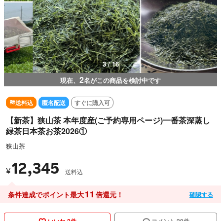
3 / 16
2
現在、
名がこの商品を検討中です
送料込
匿名配送
すぐに購入可
【新茶】狭山茶 本年度産(ご予約専用ページ)一番茶深蒸し
緑茶日本茶お茶2026①
狭山茶
12,345
¥
送料込
11
条件達成でポイント最大
倍還元！
確認する
いいね 2件
コメント 20件