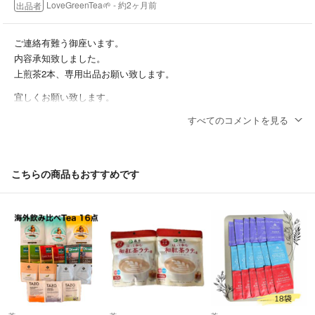
LoveGreenTea🌱
- 約2ヶ月前
出品者
る事と思います♪
☆互繁園のお茶豆知識☆
ご連絡有難う御座います。
浅蒸し深蒸しの話です。お茶になるまでの工程の一つ蒸しの作業があり
内容承知致しました。
ます。何故蒸すのか？生葉摘み後、主に酸化発酵の働きを止めるためで
上煎茶2本、専用出品お願い致します。
すが、蒸し時間により味や水色等にも大きな違いが出てきます。『茶
宜しくお願い致します。
葉、水色、味の違い』●浅蒸し→細長、黄金色、旨みと渋みがあり後味
スッキリ◯深蒸し→細かい茶葉(蒸し時間が長い為、蒸す後の揉む工程
Yueshy
- 約2ヶ月前
すべてのコメントを見る
で、柔らかくなった茶葉が崩れやすくなる為)、濃い緑色(深蒸しの特徴
である細かい茶葉がある為、緑に見えます。本来のお茶色は黄金色で
Yueshy様
す。細かい茶葉が沈んだ時に黄金色になるのでお分かりになると思いま
コメントいただき大変ありがとうございます！
こちらの商品もおすすめです
す^ ^)、渋みが和らぎまろやかな甘みとコクのある味。
上煎茶100gx2本(新茶/本年度産)
※狭山の新茶詰み時期は4月下旬〜5月です。小売店は袋に詰めた時から
にて、¥1,793(送料無料)となります。
通常賞味期限1年です。より新鮮なものをお届けしたい為、同じ煎茶で
よろしければ、専用出品をお作り致します。お知らせください。
あっても私達生産者(狭山の茶組合加入農家)は半年の賞味期限としてい
ます。(^-^)
ご検討のほど、どうぞよろしくお願い申し上げます。m(__)m
LoveGreenTea🌱
- 約2ヶ月前
出品者
【⚠️注意】
当園商品を転売によってご購入された商品の品質等の責任は一切負い兼