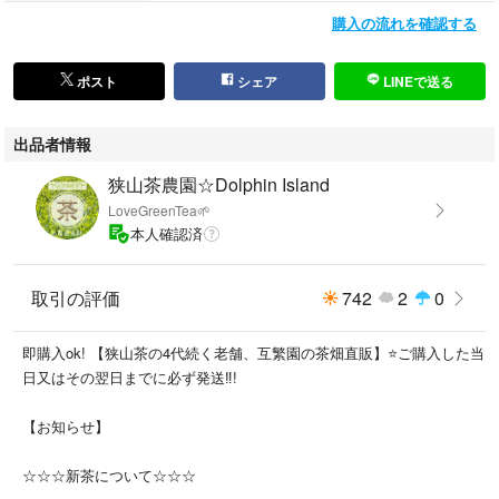
②ご希望内容に合わせて販売価格をお知らせ致します。
購入の流れを確認する
③販売価格にご納得いただいた上で、専用出品のご用意を致します。その
際、間違い防止の為、"0"を、1桁分増やした販売価格にしますので、ご注
意ください。
ポスト
シェア
LINEで送る
④新茶の準備ができましたらお知らせし、販売価格を通常価格に戻しま
す。
出品者情報
⑤ご注文内容を再度ご確認いただき、お間違いなければ、ご購入お手続き
ください。
狭山茶農園☆Dolphin Island
⑥お支払い等の確認が出来次第、速やかに発送手続きを致します。
LoveGreenTea🌱
本人確認済
☆新茶について☆
狭山茶は、地域柄少し遅めの新茶です。狭山茶地域内でも早くに摘まれて
取引の評価
742
2
0
新茶を出されている農園もありますが、通常は遅めです。互繁園では、最
新年度産の一番茶のみを100%使用して煎茶をご提供しております
即購入ok! 【狭山茶の4代続く老舗、互繁園の茶畑直販】⭐️ご購入した当
☆互繁園のお茶豆知識☆
日又はその翌日までに必ず発送‼︎!
狭山茶の茶摘み時期は、地域柄(茶畑としては北端の為)遅めになります。
ゆっくりと育つ新芽には他地域とは違った濃厚な味や栄養が詰まっている
【お知らせ】
と言われています。互繁園では毎年一番茶のみしか摘まない為、二番茶な
どブレンドされる事なく皆さまへお届けが出来ます。また古い年度の一番
☆☆☆新茶について☆☆☆
茶とも分けての販売なので、最新年度産の一番茶をいつでもお楽しみ頂け