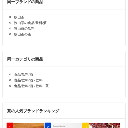
同一ブランドの商品
ムーちゃん様
いつも大変お世話になっております。
ご依頼いただき大変ありがとうございます！
狭山茶
狭山茶の食品/飲料/酒
承知致しました。
狭山茶の飲料
狭山茶の茶
ネコポスサイズでの発送になる為、煎茶100gx8本ですと、2梱包に分
けての出品になります。
①煎茶100gx4本
¥1715
同一カテゴリの商品
②煎茶100gx4本
¥1715
食品/飲料/酒
LoveGreenTea🌱
- 2ヶ月前
出品者
食品/飲料/酒
›
飲料
食品/飲料/酒
›
飲料
›
茶
こちらから失礼を致します。
もう一つのサイトからは何度か購入をしています。
ラクマからは初めてですが。
茶の人気ブランドランキング
今年の煎茶100グラムを8袋を購入希望です。
おいくらになりますか。
もし購入するとしたら、出来たなら買い回りの時に購入をしたいで
1
2
3