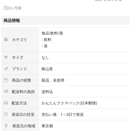
【商品】
3ヶ月前
狭山茶(新茶/令8年産)
商品情報
深蒸し/緑茶
◯煎茶100g
食品/飲料/酒
◯上煎茶 100g
カテゴリ
›
飲料
◯特上煎茶100g
›
茶
◯特選煎茶100g
◯高級煎茶100g
サイズ
なし
◯上くき茶100g
ブランド
狭山茶
◯上ほうじ茶100g (拘りの深煎り)
商品の状態
新品、未使用
◯和紅茶ティーバッグ10コ入り(1袋)
◯賞味期限 2026.12.01
配送料の負担
送料込
#互繁園の狭山茶セット商品一覧はこちら
配送方法
かんたんラクマパック(日本郵便)
↑こちらよりご参考ください☆
発送日の目安
支払い後、1～2日で発送
【ご予約から発送までの流れ】
発送元の地域
東京都
①コメントよりご希望内容をお知らせください。