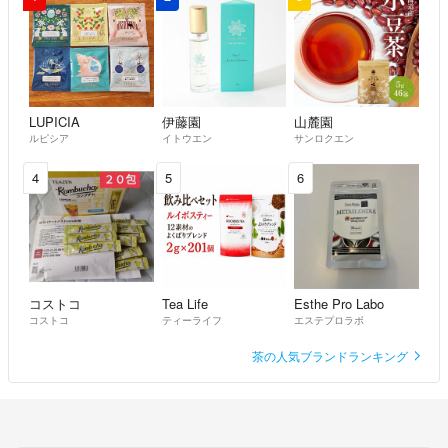
す。
ムーちゃん
- 2ヶ月前
ミカビ様
大変お待たせいたしました。
LUPICIA
伊藤園
山麓園
ルピシア
イトウエン
サンロクエン
ご依頼いただきました本年度産の『新茶』の専用ページをご用意致し
ましたので、内容のご確認をお願いします。
4
5
6
よろしくお願い致します。
m(__)m
LoveGreenTea🌱
- 3ヶ月前
出品者
コストコ
Tea Life
Esthe Pro Labo
ミカビ様
コストコ
ティーライフ
エステプロラボ
本年度産『新茶』のご注文いただき大変ありがとうございます！
茶の人気ブランドランキング
本日中に、専用出品をお作り致します。ご用意が出来ましたら、また
こちらのコメント欄へお知らせ致します。
よろしくお願い申し上げます。m(__)m