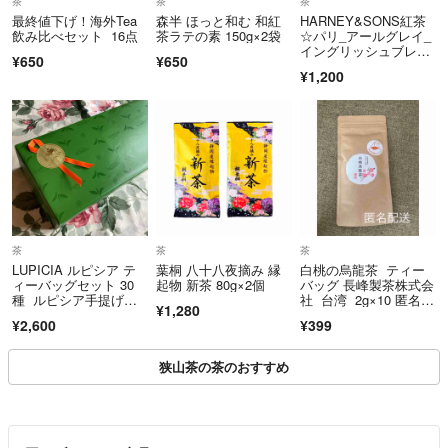
茶
茶
茶
コメント失礼致します。
ねますのでご了承ください。
最終値下げ！海外Tea
森半 ほっと和む 和紅
HARNEY&SONS紅茶
上煎茶 2本でおいくらになりますでしょうか。
飲み比べセット 16点
茶ラテの素 150g×2袋
☆パリ_アールグレイ_
イングリッシュブレッ
宜しくお願い致します。
¥650
¥650
クファスト
¥1,200
Yueshy
- 約2ヶ月前
こちらこそ、ご理解いただきありがとうございます！どうぞよろしく
お願い申し上げます🙇‍♂️
LoveGreenTea🌱
- 2ヶ月前
出品者
茶
茶
茶
続きです
LUPICIA ルピシア テ
葉桐 八十八夜摘み 縁
白桃の烏龍茶 ティー
通常煎茶4本で¥1720-(送料無料)
ィーバッグセット 30
起物 新茶 80g×2個
バッグ 長峰製茶株式会
ですが、2件以上のご注文の場合は端数等のお値引きをさせていただ
種 ルピシア手提げ袋
社 台湾 2g×10 匿名配
¥1,280
あり
送
いております。
¥2,600
¥399
よろしければ専用出品をお作り致します。お知らせください。
狭山茶の茶のおすすめ
ご検討の程、どうぞよろしくお願い申し上げます。m(__)m
LoveGreenTea🌱
- 2ヶ月前
出品者