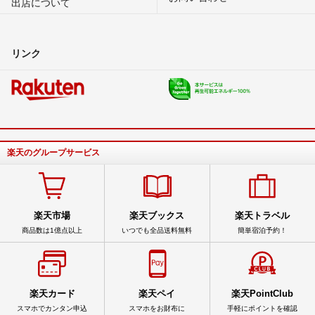
出店について
昨今の世界情勢の不安定に伴い重油や農作業、製茶に関わるものの高
騰にはついに逆らえず、大変申し訳ありませんが、全ての商品の100g
リンク
当たり55円の値上げをさせていただきたくお知らせ致します。(※和紅
茶ティーバッグ10コ入り1袋当たりプラス¥55-)
LoveGreenTea🌱
- 3ヶ月前
出品者
日頃からご愛飲いただいている皆さまへは本当に感謝をしており、と
ても心苦しいのですが、情勢が安定し以前の物価に戻った時には、ま
楽天のグループサービス
た煎茶価格を戻すことも考えております。
皆さまのお手元へ末永く狭山茶をお届けできるよう、農園維持へのご
理解とご協力の程、どうぞよろしくお願い申し上げます🙇
楽天市場
楽天ブックス
楽天トラベル
LoveGreenTea🌱
- 3ヶ月前
出品者
商品数は1億点以上
いつでも全品送料無料
簡単宿泊予約！
楽天カード
楽天ペイ
楽天PointClub
スマホでカンタン申込
スマホをお財布に
手軽にポイントを確認