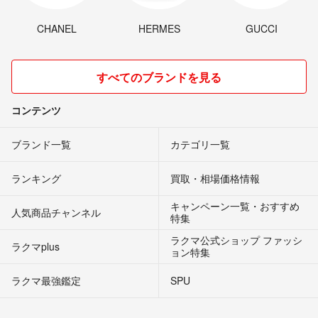
ご依頼いただきました本年度産の『新茶』の専用ページをご用意致し
CHANEL
HERMES
GUCCI
ましたので、内容のご確認をお願いします。
よろしくお願い致します。
m(__)m
すべてのブランドを見る
LoveGreenTea🌱
- 3ヶ月前
出品者
コンテンツ
深蒸し茶100g×3本セット予約お願いします。金額も知りたいです。宜
ブランド一覧
カテゴリ一覧
しくお願いします。
ミカビ
- 3ヶ月前
ランキング
買取・相場価格情報
キャンペーン一覧・おすすめ
はい宜しくお願いいたします。
人気商品チャンネル
特集
レイチェル
- 3ヶ月前
ラクマ公式ショップ ファッシ
ラクマplus
ョン特集
レイチェル様
ラクマ最強鑑定
SPU
再度のご依頼いただき大変ありがとうございます！
承知致しました。