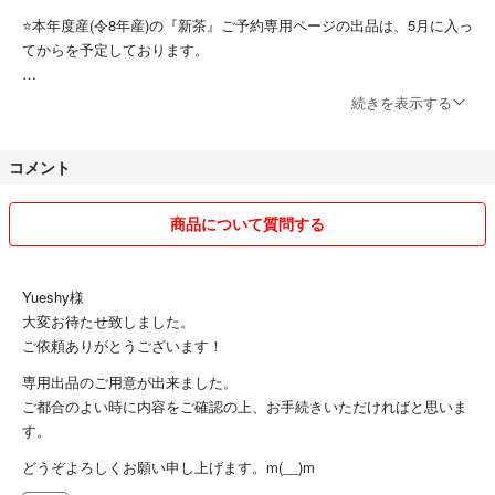
ます♪より新鮮なお茶を味わっていただきたい為、狭山の茶組合へ加入し
⭐️本年度産(令8年産)の『新茶』ご予約専用ページの出品は、5月に入っ
ている農家直販のお茶は賞味期限半年と決めて販売しております
てからを予定しております。
気に入って頂けたら幸いです☆是非この機会にお試し頂ければと思います
⭐️本年度産(令8年産)の販売価格は検討中です。出来る限り皆さまへのご
続きを表示する
(^-^)
負担のないよう、農園の持続可能も見据えて検討致しますので、どうぞ
よろしくお願い申し上げます。m(__)m
コメント
新茶静岡茶冷茶茶葉お茶の葉2026
狭山茶は、地域柄少し遅めの新茶です。☆毎年の天候や手作業による製
法過程においても全く同じ味でないところも小さい茶農園直販の楽しみ
商品について質問する
の一つです♪狭山地域内でも早くに摘まれて新茶を出されている農園も
あると思いますが、通常は遅めです。互繁園では、最新年度産の一番茶
のみを100%使用して煎茶をご提供しております。
Yueshy様
大変お待たせ致しました。
お陰様で、令7年度産『なつかし煎茶』は、完売となりました！ご愛飲
ご依頼ありがとうございます！
いただいた皆様へ大変感謝しております。m(__)m
専用出品のご用意が出来ました。
ご都合のよい時に内容をご確認の上、お手続きいただければと思いま
☆ご希望等ございましたら、お気軽にコメントいただければと思いま
す。
す。(^-^)
☆おまとめ割引あります。コメントよりお知らせ下さい
どうぞよろしくお願い申し上げます。m(__)m
☆お茶豆知識は、ネット上でのお茶選びのご判断にもお役立ていただけ