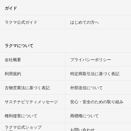
煎茶100gx6本(新茶/本年度産)
ガイド
¥2,468-(送料無料)になります。
よろしければ、専用出品をお作り致します。お知らせください。
ラクマ公式ガイド
はじめての方へ
ご検討の程、どうぞよろしくお願い申し上げます。
LoveGreenTea🌱
- 3ヶ月前
出品者
ラクマについて
煎茶100g6本お願いいたします。
会社概要
プライバシーポリシー
レイチェル
- 3ヶ月前
利用規約
特定商取引法に基づく表記
【お知らせ】
古物営業法に基づく表記
外部送信について
お陰さまで、昨年度産のお茶は完売致しました。多大なるご愛顧を承
り心より感謝致します！ 🙇
サステナビリティメッセージ
安心・安全のための取り組み
🌱本年度産の新価格について🌱
本年度産の販売価格は、出来る限り皆さまへのご負担のないように
権利侵害について
商標権について
と、農園の持続可能も見据えて検討を重ねておりました。
LoveGreenTea🌱
- 3ヶ月前
出品者
ラクマ公式ショップ
お問い合わせ