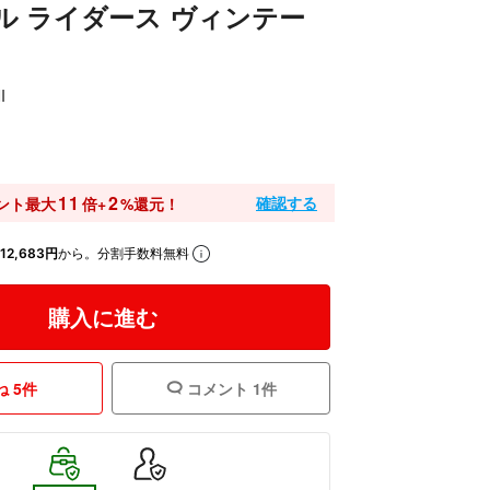
ル ライダース ヴィンテー
I
0
11
2
確認する
ント最大
倍+
%還元！
12,683円
から。分割手数料無料
購入に進む
 5件
コメント 1件