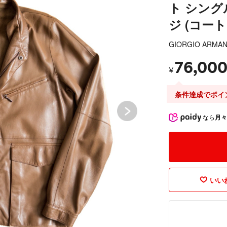
ト シング
ジ (コート
GIORGIO ARMAN
76,00
¥
条件達成でポイ
なら
月々
いいね