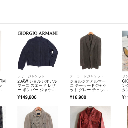
レザージャケット
テーラードジャケット
サ
ARM
23AW ジョルジオアル
ジョルジオアルマー
GI
ラ
マーニ スエード レザ
ニ テーラードジャケ
ン
ル
ー ボンバー ジャケッ
ット グレー チェック
タ
 ク
ト 50
柄 シングルブレスト
¥149,800
¥16,900
¥1