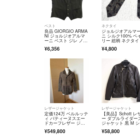
ベスト
ネクタイ
良品 GIORGIO ARMA
ジョルジオアルマ
NI ジョルジオアルマ
ニ シルク100% ペ
ーニ ベスト ジレ ノー
リー 総柄 ネクタイ
スリーブ カットソー 4
タリア製
¥6,356
¥4,800
4 グレー 黒 ブラッ
ク メンズ 古着 中古 U
SED
レザージャケット
レザージャケット
定価124万 ベルルッテ
【美品】Schott レ
ィ パティーヌスエー
ー ダブルライダー
ドカーフレザー ジャ
ジャケット 黒 M 
ケット 新品48
ット ブラック ラム
¥549,800
¥58,800
ザー 羊革 メンズ 
ージャケット