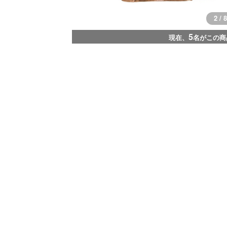
2 / 8
5
現在、
名がこの商