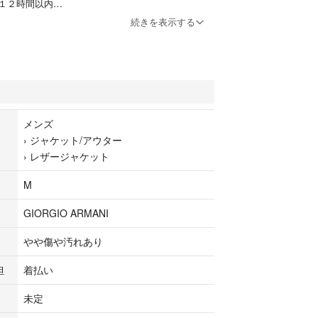
１２時間以内
続きを表示する
05 502 506xx 507xx h.w.dog & co ヴィンテージ アンテ
アート ジャケット バッグ リュック ミリタリー ベス
ック パンツ レザー コート キャスケット ヒッコリ
ーヨンギャバジン スーツ セットアップ
 70s 80s 19世紀 1900s 1910s 1920s 1930s 1940s w
戦
メンズ
 rrl auberge anatomica Louis Vuitton gucci c.p.comp
›
ジャケット/アウター
ld joe
›
レザージャケット
 navy airforce royal イギリス軍 ベルギー軍 ナチス
軍 イタリア軍 アメリカ軍 オランダ軍
M
3 p44 m44 m47 m48 m51 m52
GIORGIO ARMANI
ラック シャンブレー フレンチ コルビジェ アトリ
シャツ 一枚袖 ユーロ モールスキン インディゴリ
やや傷や汚れあり
イクル ブラッシュストロークカモ スプリンターカ
カモ モッズ マキニョン ファーマーズ 菅田将暉 ジ
担
着払い
村拓哉
未定
giela comme des garcons tricot plus yohji yamamot
ey miyake デカオム Y's for men hermes ralph laure