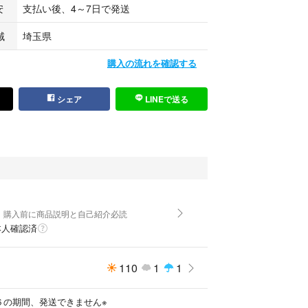
安
支払い後、4～7日で発送
e Jardiniere ARNYS belstaff Barbour cc41 seraphi
t plantation raf simons
域
埼玉県
購入の流れを確認する
シェア
LINEで送る
、購入前に商品説明と自己紹介必読
本人確認済
110
1
1
６の期間、発送できません※