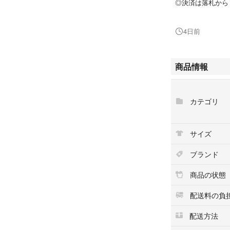
◎決済は落札から
Levi's 501xx 5
4日前
ィーク tシャツ 
ト キャップ スモ
ー エンジニア レ
商品情報
30s 40s 50s 60s
wII 第二次世界大
warehouse orgueil
カテゴリ
any stone island o
空軍 海軍 us army
ドイツ軍 フランス
サイズ
ventile pw
m35 m38 m41 m4
ブランド
ファイヤーマン ブ
エコート グランパ
商品の状態
ネン モーターサ
モ ブルメンターン
配送料の負
ョニーデップ 木
配送方法
maison martin mar
o pour homme iss