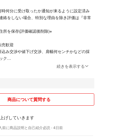
何時何分に受け取ったか通知が来るように設定済み
連絡をしない場合、特別な理由を除き評価は『非常
住所を保存(評価確認後削除)※
転売歓迎
料込み交渉や値下げ交渉、肩幅何センチかなどの採
ック
続きを表示する
たい方は質問欄から変更申込み
ていたコレクションを出品しています。
商品について質問する
は大幅、または徐々に値上げするので早い者勝ち。
上げしていきます
要に合わせ値段を上下
入前に商品説明と自己紹介必読
- 4日前