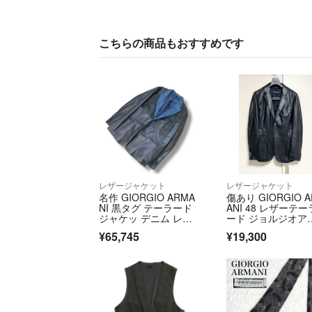
こちらの商品もおすすめです
レザージャケット
レザージャケット
名作 GIORGIO ARMA
傷あり GIORGIO 
NI 黒タグ テーラード
ANI 48 レザーテー
ジャケッ デニム レザ
ード ジョルジオア
ー
マーニ 黒 ブラック
¥65,745
¥19,300
ラシコ ジャケット