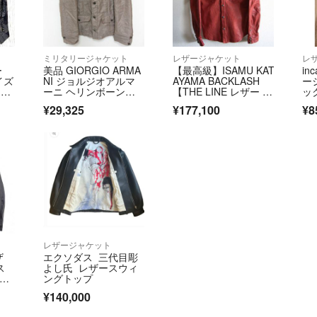
ミリタリージャケット
レザージャケット
レ
ー
美品 GIORGIO ARMA
【最高級】ISAMU KAT
in
イズ
NI ジョルジオアルマ
AYAMA BACKLASH
ー
 イ
ーニ ヘリンボーン
【THE LINE レザー シ
ッ
柄 ハンティングジャ
ャツ T-003】XL イサ
¥29,325
¥177,100
¥8
ケット ミリタリージ
ムカタヤマ バックラ
ャケット サイズ46 ベ
ッシュ シルバー 2607
ージュ メンズ 古着 中
0410
古 USED
レザージャケット
ザ
エクソダス 三代目彫
ス
よし氏 レザースウィ
ショ
ングトップ
レ
¥140,000
レザ