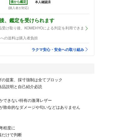
後から鑑定
本人確認済
(購入者が対応)
後、鑑定を受けられます
品受け取り後、KOMEHYOによる判定を利用できま
者への送料は購入者負担
ラクマ安心・安全への取り組み
げの提案、採寸強制は全てブロック
商品説明と自己紹介必読
かできない特有の激薄レザー
が致命的なダメージや匂いなどはありません
考程度に
幅だけで判断