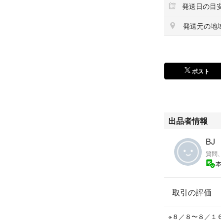
発送日の目
n BURBERRYS Bell
n イカコート wind coa
発送元の地
ポスト
出品者情報
BJ
質問
取引の評価
※８／８〜８／１