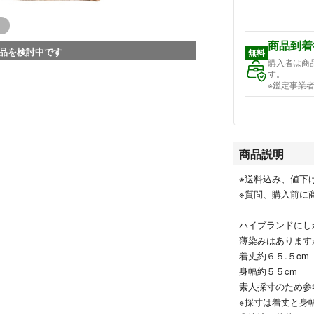
商品到着
品を検討中です
無料
購入者は商
す。
※鑑定事業
商品説明
※送料込み、値下
※質問、購入前に
ハイブランドにし
薄染みはあります
着丈約６５.５cm
身幅約５５cm
素人採寸のため参
※採寸は着丈と身