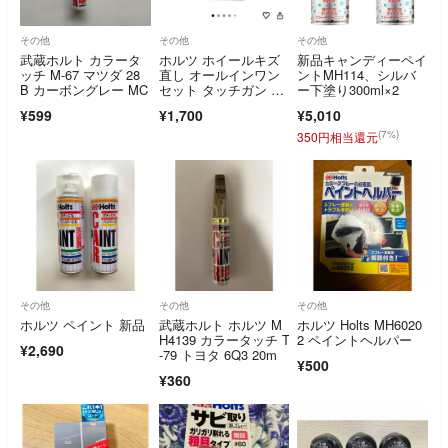
その他
その他
その他
武蔵ホルト カラータ
ホルツ ホイールキズ
新品キャンディーペイ
ッチ M-67 マツダ 28
直し オールインワン
ントMH114、シルバ
B カーボングレー MC
セット タッチガン シ
ー下塗り300ml×2
ルバー
¥599
¥1,700
¥5,010
(7%)
350円相当還元
その他
その他
その他
ホルツ ペイント 新品
武蔵ホルト ホルツ M
ホルツ Holts MH6020
H4139 カラータッチ T
2 ペイントヘルパー
¥2,690
-79 トヨタ 6Q3 20m
¥500
¥360