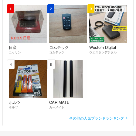
1
2
3
日産
コムテック
Western Digital
ニッサン
コムテック
ウエスタンデジタル
4
5
ホルツ
CAR MATE
ホルツ
カーメイト
その他の人気ブランドランキング