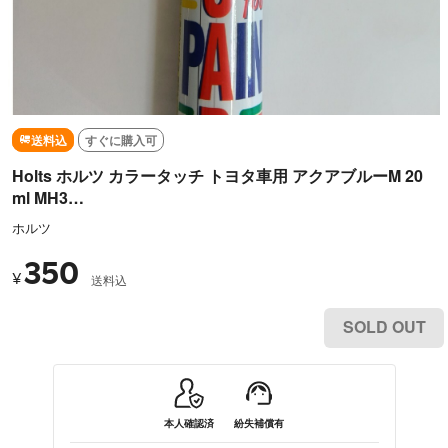
送料込
すぐに購入可
Holts ホルツ カラータッチ トヨタ車用 アクアブルーM 20
ml MH3…
ホルツ
350
¥
送料込
SOLD OUT
本人確認済
紛失補償有