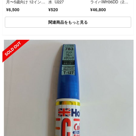
月〜5歳向け 12イン
水 U227
ライバWH36DD（2XH
チ キックバイクバラ
SZFW）フロスティホ
¥6,500
¥520
¥46,800
ンス高い安定性 カス
ワイト フルセット
タマイズプレート付き
【新品 未開封品】
関連商品をもっと見る
SOLD OUT