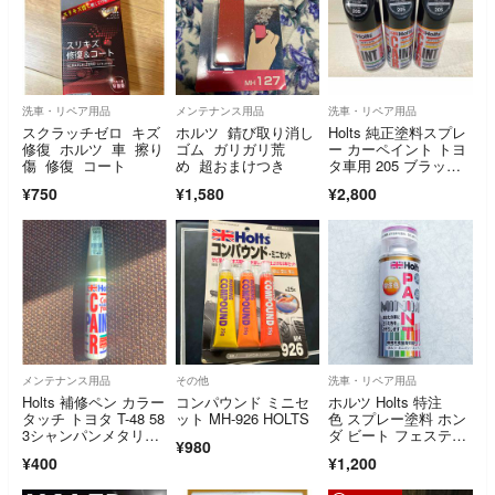
洗車・リペア用品
メンテナンス用品
洗車・リペア用品
スクラッチゼロ キズ
ホルツ 錆び取り消し
Holts 純正塗料スプレ
修復 ホルツ 車 擦り
ゴム ガリガリ荒
ー カーペイント トヨ
傷 修復 コート
め 超おまけつき
タ車用 205 ブラック
M
¥750
¥1,580
¥2,800
メンテナンス用品
その他
洗車・リペア用品
Holts 補修ペン カラー
コンパウンド ミニセ
ホルツ Holts 特注
タッチ トヨタ T-48 58
ット MH-926 HOLTS
色 スプレー塗料 ホン
3シャンパンメタリッ
ダ ビート フェスティ
¥980
ク
バルレッド
¥400
¥1,200