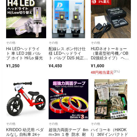
3%還元
その他
その他
その他
H4 LEDヘッドライ
配線レス ポン付け仕
HUDネオトーキョー
ト 車 LED 2個 バル
様 LEDヘッドライ
（量産型初号機／OB
ブ ホイト Hi/Lo 爆光
ト バルブ D2S 純正HI
D2接続タイプ） ヘッ
D交換 ポン付け 中古
ドアップディスプレイ
¥1,250
¥4,450
¥1,600
(3%)
48円相当還元
その他
その他
その他
KRIDDO 幼児用 ペダ
超強力両面テープ 8m
ハイコーキ（HiKOK
ルなし 自転車 24ヶ
m×3m １巻 防水 耐
I） 36Vインパクトド