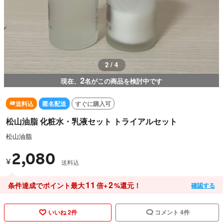
3 / 4
2
現在、
名がこの商品を検討中です
送料込
匿名配送
すぐに購入可
松山油脂 化粧水・乳液セット トライアルセット
松山油脂
2,080
¥
送料込
11
2
条件達成でポイント最大
倍+
%還元！
確認する
いいね 2件
コメント 4件