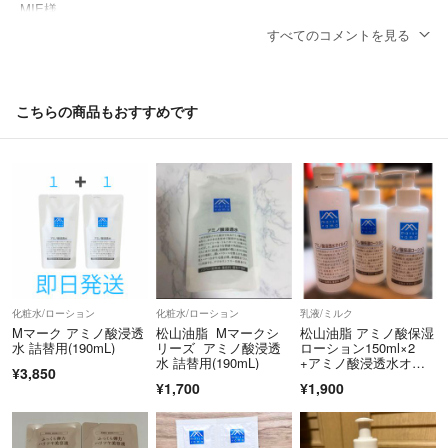
MIE様
コメント失礼します。
すべてのコメントを見る
1,500円にて即決希望なのですが、お値下げは可能でしょうか？難し
い場合、お値下げ可能な金額を教えて頂きたいです。よろしくお願い
します。
こちらの商品もおすすめです
dokinn
- 2ヶ月前
化粧水/ローション
化粧水/ローション
乳液/ミルク
Mマーク アミノ酸浸透
松山油脂 Mマークシ
松山油脂 アミノ酸保湿
水 詰替用(190mL)
リーズ アミノ酸浸透
ローション150ml×2
水 詰替用(190mL)
+アミノ酸浸透水オイ
¥3,850
ルイン
¥1,700
¥1,900