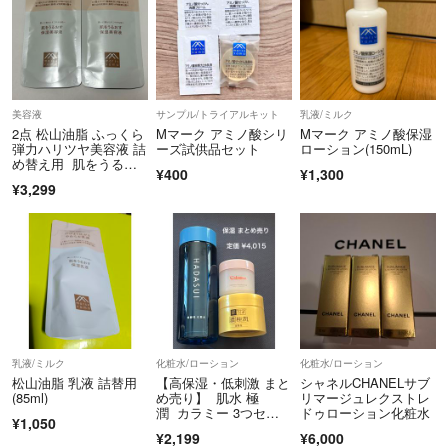
美容液
サンプル/トライアルキット
乳液/ミルク
2点 松山油脂 ふっくら
Mマーク アミノ酸シリ
Mマーク アミノ酸保湿
弾力ハリツヤ美容液 詰
ーズ試供品セット
ローション(150mL)
め替え用 肌をうるお
¥400
¥1,300
す保湿美容液
¥3,299
乳液/ミルク
化粧水/ローション
化粧水/ローション
松山油脂 乳液 詰替用
【高保湿・低刺激 まと
シャネルCHANELサブ
(85ml)
め売り】 肌水 極
リマージュレクストレ
潤 カラミー 3つセッ
ドゥローション化粧水
¥1,050
ト
¥2,199
¥6,000