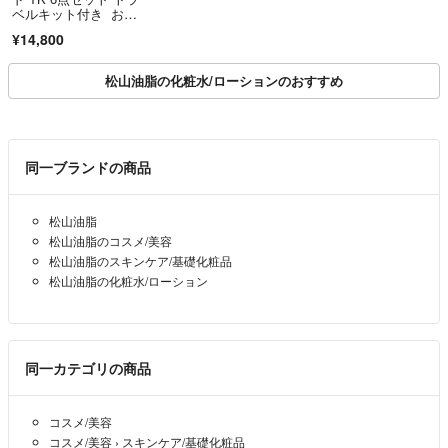
ベルキット付き おま
けあり リニューア
¥14,800
ル 新発売
松山油脂の化粧水/ローションのおすすめ
同一ブランドの商品
松山油脂
松山油脂のコスメ/美容
松山油脂のスキンケア/基礎化粧品
松山油脂の化粧水/ローション
同一カテゴリの商品
コスメ/美容
コスメ/美容
›
スキンケア/基礎化粧品