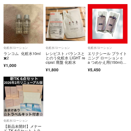
化粧水/ローション
化粧水/ローション
化粧水/ローション
ランコム 化粧水10ml
レシピスト バランスと
エリクシール ブライト
✖️2
とのう化粧水 LIGHT re
ニング ローション c
cipist 廃盤 化粧水
a つめかえ用(150ml) E
¥1,000
LIXIR 保湿化粧水 しっ
¥1,800
¥5,450
とり使用感 2個セット
化粧水/ローション
【新品未開封】メナー
ド TK 6点セット トラ