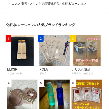
コスメ/美容
›
スキンケア/基礎化粧品
›
化粧水/ローション
化粧水/ローションの人気ブランドランキング
1
2
3
ELIXIR
POLA
ナリス化粧品
エリクシール
ポーラ
ナリスケショウヒン
4
5
6