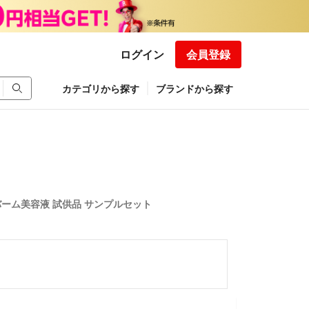
ログイン
会員登録
カテゴリから探す
ブランドから探す
バーム美容液 試供品 サンプルセット