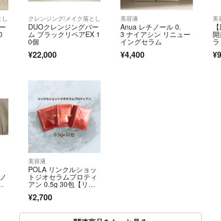
とし
クレンジング/メイク落とし
美容液
美
ー
DUOクレンジングバー
Anua レチノール 0.
【
0
ム ブラックリペアEX 1
3 ナイアシン リニュー
開
0個
イングセラム
ラ
¥22,000
¥4,400
¥9
美容液
POLA リンクルショッ
ラノ
トジオセラムプロティ
部
アン 0.5g 30包【リピ
割対象外】
¥2,700