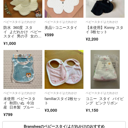
ベビースタイ/よだれかけ
ベビースタイ/よだれかけ
ベビースタイ/よだれかけ
防水 360度 スタ
美品✨コニースタイ
【未使用】Konny スタ
イ よだれかけ ベビー
イ 3枚セット
¥599
スタイ 男の子 女の
¥2,200
子 新品Nセット
¥1,000
ベビースタイ/よだれかけ
ベビースタイ/よだれかけ
ベビースタイ/よだれかけ
未使用 ベビースタ
familiarスタイ2枚セッ
コニー スタイ パイピ
イ 秋田いぬ 今治
ト
ング ピンクリボン
産 日本製 ブルー 秋
¥3,000
¥1,150
田限定 よだれかけ
¥799
Branshesのベビースタイ/よだれかけのおすすめ