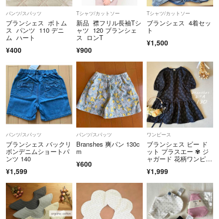
パンツ/スパッツ
Tシャツ/カットソー
Tシャツ/カットソー
ブランシェス ボトム
新品 襟フリル長袖Tシ
ブランシェス 4着セッ
ス パンツ 110 デニ
ャツ 120 ブランシェ
ト
ム ハート
ス ロンT
¥1,500
¥400
¥900
パンツ/スパッツ
パンツ/スパッツ
ワンピース
ブランシェス バックリ
Branshes 爽パン 130c
ブランシェス ビー ド
ボンデニムショートパ
m
ット プラスエー ✾ ジ
ンツ 140
ャガード 花柄ワンピー
¥600
ス130
¥1,599
¥1,999