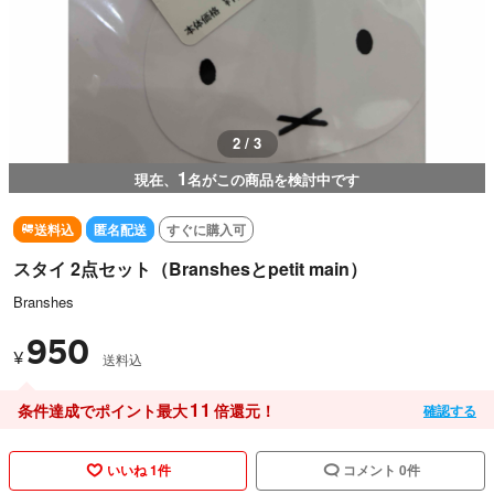
2 / 3
1
現在、
名がこの商品を検討中です
送料込
匿名配送
すぐに購入可
スタイ 2点セット（Branshesとpetit main）
Branshes
950
¥
送料込
11
条件達成でポイント最大
倍還元！
確認する
いいね 1件
コメント 0件