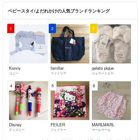
ベビースタイ/よだれかけの人気ブランドランキング
1
2
3
Konny
familiar
gelato pique
コニー
ファミリア
ジェラートピケ
4
5
6
Disney
FEILER
MARLMARL
ディズニー
フェイラー
マールマール