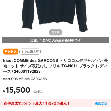
2 / 6
1
現在、
名がこの商品を検討中です
送料込
すぐに購入可
tricot COMME des GARCONS トリココムデギャルソン 長
袖ニット サイズ表記なし フリル TG-N011 ブラック レディ
ース / 240001192828
tricot COMME des GARCONS
15,500
¥
送料込
11
2
条件達成でポイント最大
倍+
%還元！
確認する