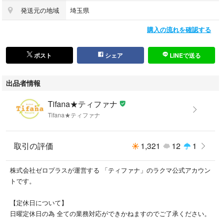
発送元の地域
埼玉県
【管理番号】
240001192828
購入の流れを確認する
■実店舗との併用販売商品に関して■
ポスト
シェア
LINEで送る
出品中の商品は実店舗との併用販売品を行っているものもございます。
その場合、弊社の配送システムの関係で、発送までに【4～7営業日】程度
出品者情報
のお時間をいただくことをご了承ください。
※商品により、1～2営業日で配送できる場合もございます。
Tifana★ティファナ
Tifana★ティファナ
【お値下げについて】
※当店では不定期に価格改定(お値下げ)を実施しております。
誠に恐れ入りますが、それに伴い、お値引き等、価格の交渉についてはお
取引の評価
1,321
12
1
断りさせていただいております。
株式会社ゼロプラスが運営する 「ティファナ」のラクマ公式アカウン
【他のアイテムを探す】
トです。
当店では複数の商品を出品中です。
本アイテム以外をお探しの方は検索窓に【リサイクルティファナラクマ
【定休日について】
店】で検索いただくと商品一覧が検索いただけます！
日曜定休日の為 全ての業務対応ができかねますのでご了承ください。