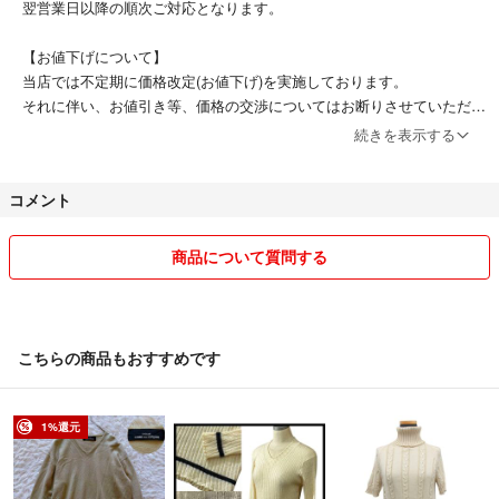
翌営業日以降の順次ご対応となります。
#リサイクルティファナラクマ店
【お値下げについて】
当店では不定期に価格改定(お値下げ)を実施しております。
それに伴い、お値引き等、価格の交渉についてはお断りさせていただい
ております。
続きを表示する
※値下げ交渉に関するご質問にはお答えしておりません。
コメント
【実店舗との併用販売商品に関して】
出品中の商品は実店舗との併用販売品を行っているものもございます。
その場合、弊社の配送システムの関係で、発送までに【4～7営業日】
商品について質問する
程度のお時間をいただくことをご了承ください。
※商品により、1～2営業日で配送できる場合もございます。
【他のアイテムを探す】
こちらの商品もおすすめです
複数の商品を出品中！
本アイテム以外をお探しの方は【リサイクルティファナラクマ店】で検
索いただくと商品一覧が検索いただけます！
1%還元
【返品について】
ご購入後のお客様都合によるキャンセル・返品はお受けしておりませ