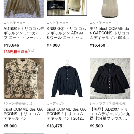
ん。
サイズや商品状態をよくご確認いただき、ご了承の上ご購入をお願いし
ます。
ニット/セーター
ニット/セーター
ニット/セーター
商品に明らかな不具合が発覚した上でご返品をご希望の場合は、評価前
AD1989✨トリココムデ
KN88 G② トリコ コム
美品 tricot COMME de
に取引メッセージにてご連絡をお願い致します。評価後のご返品はお受
ギャルソン アーカイ
デギャルソン AD199
s GARCONS トリココ
ブ ニット トレーナ
8 ウール ニット セー
ムデギャルソン 99S
けしておりません。
ー グリーン系
ター
S シルク ニット セー
¥13,646
¥7,000
¥16,450
※また、発送後の受取拒否は別途送料の請求とします。
ター 半袖 タートルネ
ック ケーブルニッ
(1%)
136円相当還元
ト ベージュ レディー
【ティファナとは？】
ス 古着 中古 USED
都内・さいたまに10店舗以上を展開しているリサイクルショップ
「良い品物を安く提供」をモットーに出品中！
【適格請求書(インボイス番号記載書類)の発行について】
適格請求書が必要な場合は別途お申し付けください。
A4用紙にて発行したものを商品の発送とともに同封させていただきま
Tシャツ(半袖/袖なし)
カーディガン
シャツ/ブラウス(長袖/七分)
す。
tricot COMME des GA
tricot COMME des GA
【美品】AD2007 トリ
基本的にはPDFデータによるメール送信は行っておりませんので、ご了
RÇONS トリコ コム
RCONS / トリココム
ココムデギャルソン 丸
デギャルソン
デギャルソン | 2012A
襟 七分袖ブラウス ギ
承ください。
W | cashmere 10
ャザー 黒
¥5,000
¥13,475
¥9,500
0％ / カシミヤ ニッ
【配送方法】
ト カーディガン | ダー