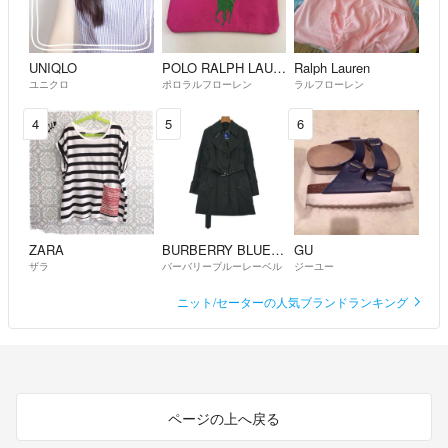
UNIQLO
POLO RALPH LAUREN
Ralph Lauren
ユニクロ
ポロラルフローレン
ラルフローレン
4
5
6
ZARA
BURBERRY BLUE LABEL
GU
ザラ
バーバリーブルーレーベル
ジーユー
ニット/セーターの人気ブランドランキング
ページの上へ戻る