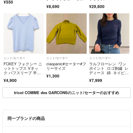
¥550
ン100 ストライプ ロン
¥8,690
¥29,800
グスリーブ ボタンシャ
ツ M
ニット/セーター
ニット/セーター
ニット/セーター
FOXEY フォクシー ニ
ciaopanic#セーター#フ
ラルフローレン ワン
ットトップス Vネッ
リーサイズ
ポイント ロゴ刺繍 レ
ク パフスリーブ 半
ディース 綿 ネイビ
¥1,300
袖 レーヨン ポリエス
ー ニット 長袖
¥4,900
¥7,999
テル ブルー 日本製 レ
ディース 38 b02624
tricot COMME des GARCONSのニット/セーターのおすすめ
同一ブランドの商品