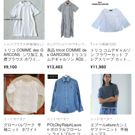
クグレー | レディース
ヤマト運輸 宅急便の配送となります。
※匿名配送ではございません。
＝＝＝＝＝＝＝＝＝＝＝＝＝＝
こちらのアカウントはラクマ公式パートナーの株式会社ゼロプラスによ
って運営されています。
▼特商法
シャツ/ブラウス(半袖/袖なし)
ロングワンピース/マキシワンピース
Tシャツ(長袖/七分)
トリコ COMME des G
美品 tricot COMME de
トリコ コムデギャルソ
https://fril.jp/ts/official/law/a363/
ARCONS シワ加工 丸
s GARCONS トリココ
ン フラワーカット フ
▼返品特約
襟ブラウス ホワイ
ムデギャルソン AD200
レアスリーブ カットソ
ト M
9 ギンガムチェック フ
ー
https://fril.jp/ts/official/law/a363/#return_policy
¥9,100
¥13,463
¥11,980
リルワンピース S グレ
ー レディース 古着 中
古 USED
ニット/セーター
ニット/セーター
ニット/セーター
グローバルワーク 半
POLObyRalphLaure
エブールebureカシミ
袖ニット ホワイト
n ポロラルフローレ
ヤファーニット 半袖
ン ライトブルー リネ
トップス