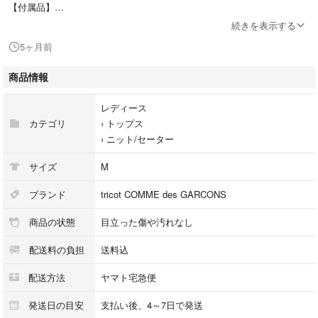
【付属品】
画像に写っているものが全てです。
続きを表示する
5ヶ月前
【商品詳細】
tricot COMME des GARCONS トリココムデギャルソン
商品情報
長袖ニット TG-N011
フリル
レディース
ブラック
カテゴリ
›
トップス
※色名は弊社の判断基準となります。光の加減や反射、ご覧の機種やブラ
›
ニット/セーター
ウザの影響により実際の色味と異なる場合がございます。
サイズ
M
●スレ傷や汚れがある場合はその一部分のみ撮影を行っております。
画像に写っていない箇所にも同じようなスレ傷や汚れがある場合がござい
ブランド
tricot COMME des GARCONS
ます。
商品の状態
目立った傷や汚れなし
↓商品状態で気になる点がある場合に記載しています↓
配送料の負担
送料込
配送方法
ヤマト宅急便
-
発送日の目安
支払い後、4～7日で発送