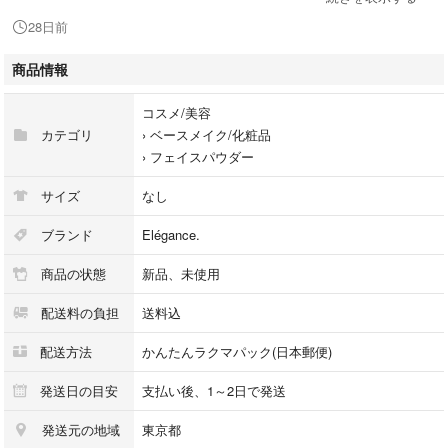
す
28日前
※ 海外(免税店)での購入になるため並行輸入品扱いになりますので国内製
商品情報
品と多少仕様やデザイン・パッケージなど異なる場合がございます
コスメ/美容
※箱にスレや少し凹みがあることがあります
カテゴリ
›
ベースメイク/化粧品
›
フェイスパウダー
匿名発送、プチプチ梱包にてゆうパケットポストミニにて発送致します。
ゆうパケットプラスご希望の方はプラス300円にてご変更も可能です。
サイズ
なし
在庫多数ありまとめて購入の場合お安くします。
ブランド
Elégance.
在庫 種類
商品の状態
新品、未使用
01番8.8g
配送料の負担
送料込
01番27g
04番8.8g
配送方法
かんたんラクマパック(日本郵便)
06番8.8g
06番27g
発送日の目安
支払い後、1～2日で発送
発送元の地域
東京都