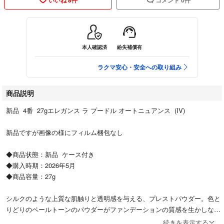
本人確認済
紛失補償有
ラクマ安心・安全への取り組み
商品説明
新品 4番 27gエレガンス ラ プードル オートニュアンス (IV)
新品ですが画像の様にフィルム梱包なし
◆商品状態：新品 ケース付き
◆購入時期：2026年5月
◆商品容量：27g
シルクのような上質な肌触りと透明感を与える、プレストパウダー。色と
りどりのペールトーンのパウダーがファンデーションの質感を生かしなが
ら、肌に透明感のある印象とキメ細かさ、ふんわりとした明るさを与えま
続きを表示する