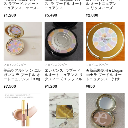
ス ラプードル オート
ス ラ プードル オート
ル オートニュアン
ニュアンス、ケースの
ニュアンスⅠ
ス リクスィーズ
み❣️
¥1,280
¥5,490
¥2,000
フェイスパウダー
フェイスパウダー
フェイスパウダー
美品🤍アルビオン エレ
エレガンス ラプード
★新品未使用★Elegan
ガンス ラ プードル オ
ルオートニュアンス リ
ce★ラ プードル オー
ートニュアンス I 8.8g
クスィーズ 1 レフィル
トニュアンスⅠ(1)サン
プル♡♡
¥7,500
¥1,200
¥850