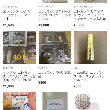
アイシャドウ
アイシャドウ
ファンデーション
エレガンス シルキ
エレガンス プラジール
エレガンス リファイ
ー リクイッド アイ
アイズ 14（コーラルオ
ン ヴェルヴェティ フ
ズ N
レンジ）
ァンデーション NA201
¥1,690
¥1,800
¥3,999
化粧下地
化粧下地
口紅
サンプル エレガン
エレガンス 下地 試供
【used品】エレガン
ス メイクアップ 化粧
品
ス ルージュクラジュ
下地 ベース PK100 4
ール 102
¥300
0包
¥1,800
¥300