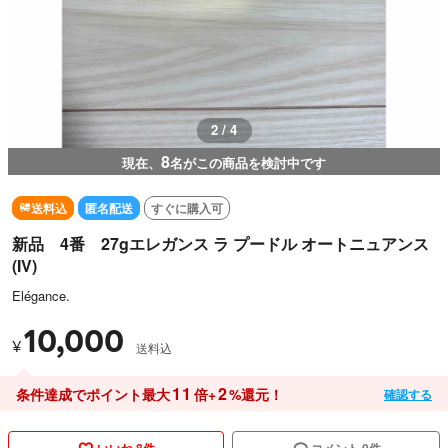
2 / 4
8
現在、
名がこの商品を検討中です
送料込
匿名配送
すぐに購入可
新品 4番 27gエレガンス ラ プードル オートニュアンス
(IV)
Elégance.
10,000
¥
送料込
11
2
条件達成でポイント最大
倍+
%還元！
確認する
いいね 8件
コメント 0件