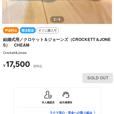
3 / 6
送料込
匿名配送
すぐに購入可
結婚式用／クロケット＆ジョーンズ（CROCKETT＆JONE
S） CHEAM
Crockett&Jones
17,500
¥
送料込
SOLD OUT
本人確認済
紛失補償有
ラクマ安心・安全への取り組み