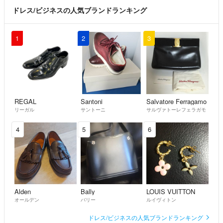
ドレス/ビジネスの人気ブランドランキング
1
2
3
REGAL
Santoni
Salvatore Ferragamo
リーガル
サントーニ
サルヴァトーレフェラガモ
4
5
6
Alden
Bally
LOUIS VUITTON
オールデン
バリー
ルイヴィトン
ドレス/ビジネスの人気ブランドランキング