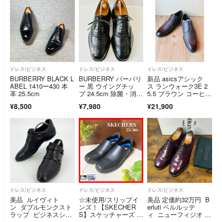
ドレス/ビジネス
ドレス/ビジネス
ドレス/ビジネス
BURBERRY BLACK L
BURBERRY バーバリ
新品 asicsアシック
ABEL 1410ー430 本
ー 黒 ウイングチッ
ス ランウォーク3E 2
革 25.5cm
プ 24.5cm 除菌・消臭
5.5 ブラウン コーヒー
済み
色 茶色 1231A148 ビ
¥8,500
¥7,980
¥21,900
ジネスシューズ
ドレス/ビジネス
ドレス/ビジネス
ドレス/ビジネス
美品 ルイヴィト
☆未使用/スリップイ
美品 定価約32万円 B
ン ダブルモンクスト
ンズ！【SKECHER
erluti ベルルッテ
ラップ ビジネスシュ
S】スケッチャーズ s
ィ ニューフィジオ ホ
ーズ 約26.5ｃｍ
lip-ins RELAXED FI
ールカット ドレスシ