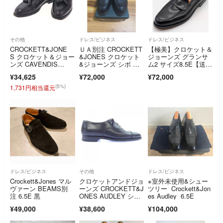
その他
ドレス/ビジネス
ドレス/ビジネス
CROCKETT&JONE
ＵＡ別注 CROCKETT
【極美】クロケット＆
S クロケット＆ジョー
&JONES クロケット
ジョーンズ グランサ
ンズ CAVENDIS
&ジョーンズ シボ ロ
ム2 サイズ8.5E【送料
H 3 タッセルローファ
ーファー
無料】
¥34,625
¥72,000
¥72,000
ー ブラック 5 1/2
(5%)
1,731円相当還元
ドレス/ビジネス
その他
ドレス/ビジネス
Crockett&Jones マル
クロケットアンドジョ
※室外未使用&シュー
ヴァーン BEAMS別
ーンズ CROCKETT&J
ツリー Crockett&Jon
注 6.5E 黒
ONES AUDLEY シュ
es Audley 6.5E
ーズ
¥49,000
¥38,600
¥104,000