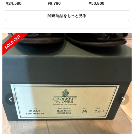
¥24,580
¥9,780
¥53,800
T ビジネスシュー
ューズ サイズuk7
ズ 黒
関連商品をもっと見る
SOLD OUT