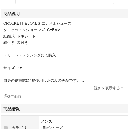
商品説明
CROCKETT＆JONES エナメルシューズ
クロケット＆ジョーンズ CHEAM
結婚式 タキシード
箱付き 袋付き
トリートドレッシングにて購入
サイズ 7.5
自身の結婚式に1度使用したのみの美品です。
続きを表示する
#クロケット＆ジョーンズ
3年弱前
#CROCKET＆JONES
#トリートドレッシング
商品情報
#THETREATDRESSING
#タキシード
メンズ
#結婚式
カテゴリ
›
靴/シューズ