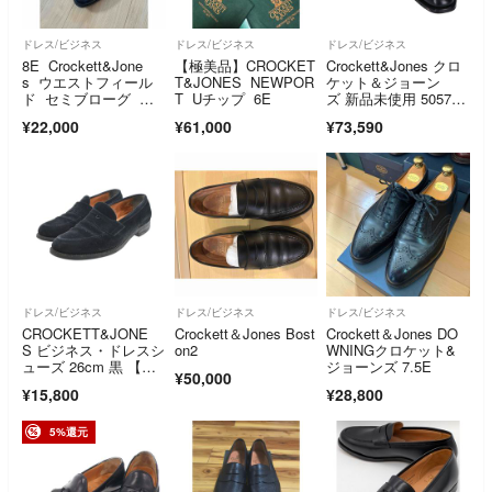
ドレス/ビジネス
ドレス/ビジネス
ドレス/ビジネス
8E Crockett&Jone
【極美品】CROCKET
Crockett&Jones クロ
s ウエストフィール
T&JONES NEWPOR
ケット＆ジョーン
ド セミブローグ ブ
T Uチップ 6E
ズ 新品未使用 5057-1
ラック
2 カーフレザー HALL
¥22,000
¥61,000
¥73,590
AM 348ラスト ストレ
ートチップ シュー
ズ 8 1/2E
ドレス/ビジネス
ドレス/ビジネス
ドレス/ビジネス
CROCKETT&JONE
Crockett＆Jones Bost
Crockett＆Jones DO
S ビジネス・ドレスシ
on2
WNINGクロケット&
ューズ 26cm 黒 【古
ジョーンズ 7.5E
¥50,000
着】【中古】【送料無
¥15,800
¥28,800
料】
5%還元