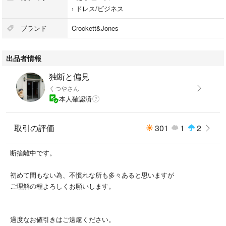
#エナメルシューズ
›
ドレス/ビジネス
#エナメル
#シューズ
ブランド
Crockett&Jones
#新郎
出品者情報
独断と偏見
くつやさん
本人確認済
取引の評価
301
1
2
断捨離中です。
初めて間もない為、不慣れな所も多々あると思いますが
ご理解の程よろしくお願いします。
過度なお値引きはご遠慮ください。