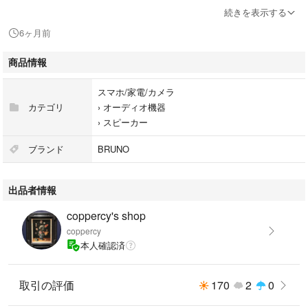
話機能を搭載。Bluetooth 5.3対応。
続きを表示する
6ヶ月前
スピーカータイプ：ステレオ
本体重量：68 g
商品情報
#BRUNO
スマホ/家電/カメラ
#BDE060-GRG
カテゴリ
›
オーディオ機器
#スマホ/家電/カメラ
›
スピーカー
#オーディオ機器
#スピーカー
ブランド
BRUNO
出品者情報
coppercy's shop
coppercy
本人確認済
取引の評価
170
2
0