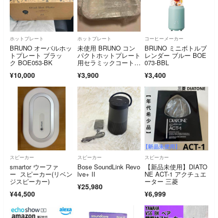
ホットプレート
ホットプレート
コーヒーメーカー
BRUNO オーバルホッ
未使用 BRUNO コン
BRUNO ミニボトルブ
トプレート ブラッ
パクトホットプレート
レンダー ブルー BOE
ク BOE053-BK
用セラミックコート
073-BBL
鍋 ブルーノ
¥10,000
¥3,900
¥3,400
スピーカー
スピーカー
スピーカー
smartor ウーファ
Bose SoundLink Revo
【新品未使用】DIATO
ー スピーカー(リベン
lve+ II
NE ACT-1 アクチュエ
ジスピーカー)
ーター 三菱
¥25,980
¥44,500
¥6,999