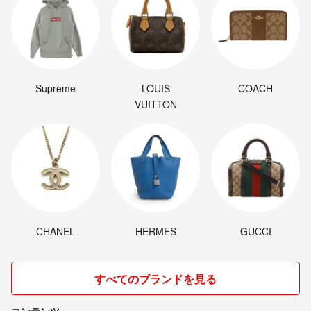
Supreme
LOUIS
COACH
VUITTON
CHANEL
HERMES
GUCCI
すべてのブランドを見る