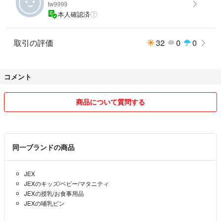
tw9999
本人確認済
取引の評価
32
0
0
コメント
商品について質問する
同一ブランドの商品
JEX
JEXのキッズ/ベビー/マタニティ
JEXの授乳/お食事用品
JEXの哺乳ビン