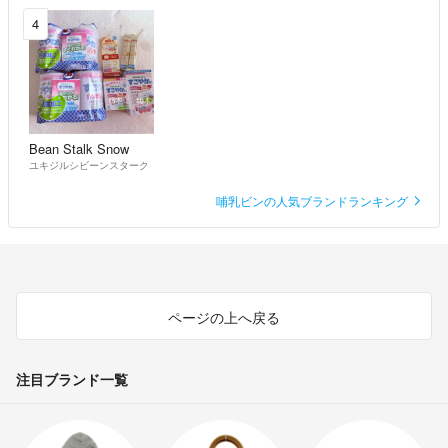
4
Bean Stalk Snow
ユキジルシビーンスターク
哺乳ビンの人気ブランドランキング
ページの上へ戻る
注目ブランド一覧