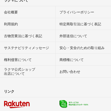
ラクマについて
会社概要
プライバシーポリシー
利用規約
特定商取引法に基づく表記
古物営業法に基づく表記
外部送信について
サステナビリティメッセージ
安心・安全のための取り組み
権利侵害について
商標権について
ラクマ公式ショップ
お問い合わせ
出店について
リンク