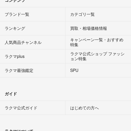
コンテンツ
ブランド一覧
カテゴリ一覧
ランキング
買取・相場価格情報
キャンペーン一覧・おすすめ
人気商品チャンネル
特集
ラクマ公式ショップ ファッシ
ラクマplus
ョン特集
ラクマ最強鑑定
SPU
ガイド
ラクマ公式ガイド
はじめての方へ