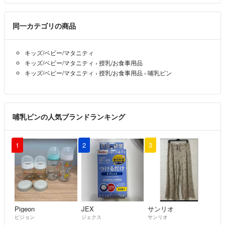
同一カテゴリの商品
キッズ/ベビー/マタニティ
キッズ/ベビー/マタニティ
›
授乳/お食事用品
キッズ/ベビー/マタニティ
›
授乳/お食事用品
›
哺乳ビン
哺乳ビンの人気ブランドランキング
1
2
3
Pigeon
JEX
サンリオ
ピジョン
ジェクス
サンリオ