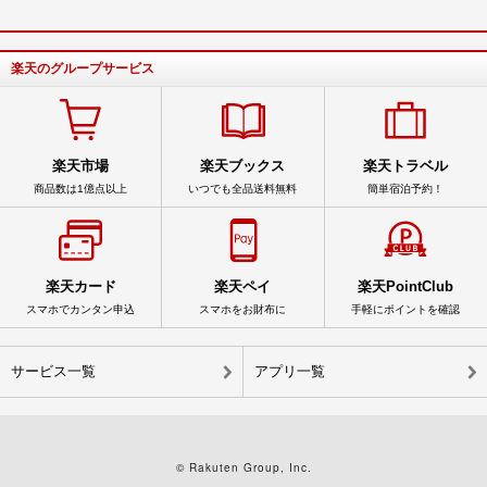
楽天のグループサービス
楽天市場
楽天ブックス
楽天トラベル
商品数は1億点以上
いつでも全品送料無料
簡単宿泊予約！
楽天カード
楽天ペイ
楽天PointClub
スマホでカンタン申込
スマホをお財布に
手軽にポイントを確認
サービス一覧
アプリ一覧
© Rakuten Group, Inc.