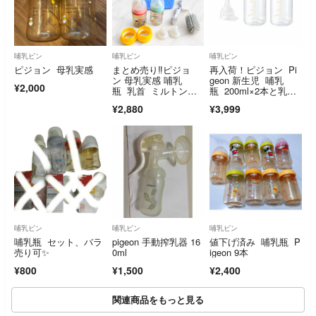
哺乳ビン
哺乳ビン
哺乳ビン
ピジョン 母乳実感
まとめ売り‼️ピジョ
再入荷！ピジョン Pi
ン 母乳実感 哺乳
geon 新生児 哺乳
¥2,000
瓶 乳首 ミルトンケ
瓶 200ml×2本と乳首2
ース付 ミルク 出産
個
¥2,880
¥3,999
準備
哺乳ビン
哺乳ビン
哺乳ビン
哺乳瓶 セット、バラ
pigeon 手動搾乳器 16
値下げ済み 哺乳瓶 P
売り可✨
0ml
igeon 9本
¥800
¥1,500
¥2,400
関連商品をもっと見る