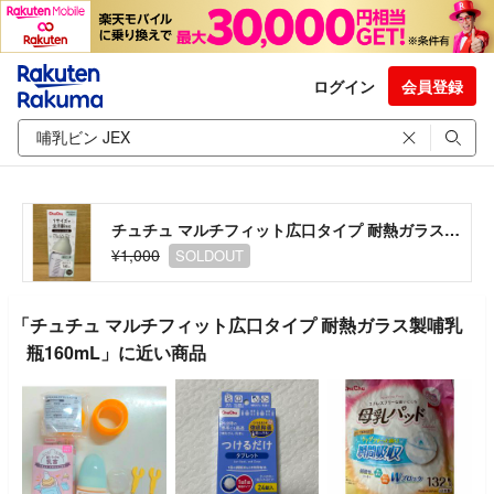
ログイン
会員登録
チュチュ マルチフィット広口タイプ 耐熱ガラス製哺乳瓶160mL
¥1,000
SOLDOUT
「チュチュ マルチフィット広口タイプ 耐熱ガラス製哺乳
瓶160mL」に近い商品