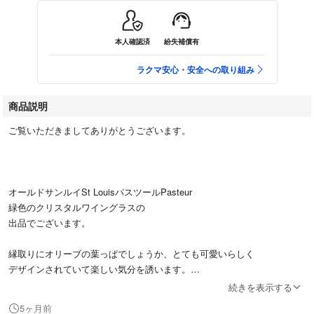
本人確認済
紛失補償有
ラクマ安心・安全への取り組み
商品説明
ご覧いただきましてありがとうございます。
オールドサンルイSt LouisパスツールPasteur
緑色のクリスタルワイングラスの
出品でございます。
縁取りにオリーブの葉っぱでしょうか、とても可愛いらしく
デザインされていて楽しい気分を誘います。
続きを表示する
ボウルの下半分にはこちらも植物の葉っぱの模様(パルメット)や
5ヶ月前