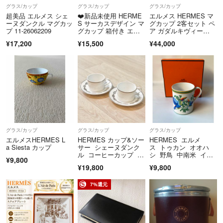
グラス/カップ
グラス/カップ
グラス/カップ
ご覧ください☆
超美品 エルメス シェ
❤️新品未使用 HERME
エルメス HERMES マ
ーヌダンクル マグカッ
S サーカスデザイン マ
グカップ 2客セット ペ
プ 11-26062209
グカップ 箱付き エル
ア ガダルキヴィー
メス
ル 箱付き
¥17,200
¥15,500
¥44,000
K①
グラス/カップ
グラス/カップ
グラス/カップ
エルメスHERMES L
HERMES カップ&ソー
HERMES エルメ
a Siesta カップ
サー シェーヌダンク
ス トゥカン オオハ
ル コーヒーカップ マ
シ 野鳥 中南米 イエ
¥9,800
グカップ
ロー ブルー エキゾチ
¥19,800
¥9,800
ック モチーフ マグカ
ップ
7%還元