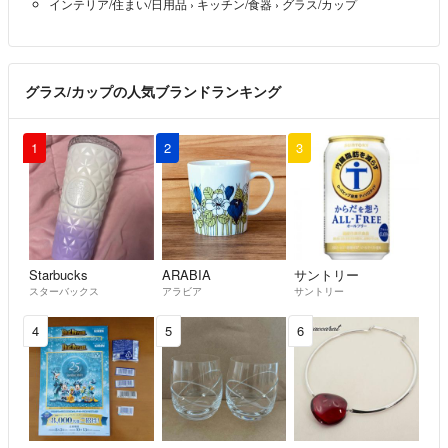
インテリア/住まい/日用品
›
キッチン/食器
›
グラス/カップ
グラス/カップの人気ブランドランキング
1
2
3
Starbucks
ARABIA
サントリー
スターバックス
アラビア
サントリー
4
5
6