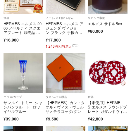
食器
ノート/メモ帳/ふせん
リビング収納
HERMES エルメス 20
HERMES エルメス ア
エルメス サドルBox
06 ノベルティ スクエ
ジェンダ ヴィジョ
¥80,000
アプレート 非売品 箱
ン ブラック 手帳カバ
付
ー
¥16,980
¥17,800
(7%)
1,246円相当還元
グラス/カップ
タオル/バス用品
食器
サンルイ トミー シャ
【HERMES】カレ・タ
【未使用】HERME
ンパンフルート ロワ
オル＜ヴィス・ヴェル
S エルメス ラウンドプ
イヤルブルー
サ＞テラコッタ/タン
レート ガダルキヴィー
ル ペアセット 磁器 ホ
¥39,000
¥9,500
¥42,800
ワイト レッド【中古】