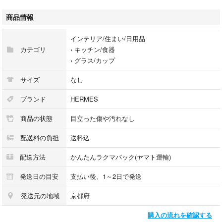
古くから繁栄の象徴とされるアカンサスの葉が
丁寧に描かれていて豊かな明るい雰囲気に満たされています♡
商品情報
透き通った緑色の美しいボウルに繊細な模様が映える素敵なグラスです。
インテリア/住まい/日用品
カテゴリ
›
キッチン/食器
›
グラス/カップ
テーブルの上の差し色のグラスとして
また鑑賞用としてキュリオケースの中に飾っておくだけでも
サイズ
なし
ひときわ目を引くこと間違いなしですね♪
ブランド
HERMES
商品の状態
目立った傷や汚れなし
和やかな落ち着いた場にふさわしいパスツール
配送料の負担
送料込
配送方法
かんたんラクマパック(ヤマト運輸)
お楽しみいただけると思います☆
発送日の目安
支払い後、1～2日で発送
発送元の地域
京都府
--作品の詳細--
購入の流れを確認する