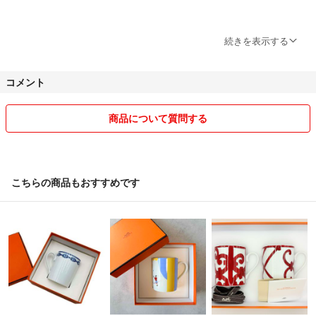
とても希少品です。
京都市中京区西大文字町
続きを表示する
1930年のサンルイのカタログに記載されています。(P.10)
コメント
なぜか惹きつけられてしまう不思議な魅力のあるグラスです♡
商品について質問する
サンルイは、1781年にヨーロッパ大陸ではじめてクリスタルの製作に成功
したことから
クリスタル工房として隆盛を極め現在ではエルメス傘下でその伝統を継い
こちらの商品もおすすめです
でいます。
シャルトリューズ色
無色のパスツールも出品中です。