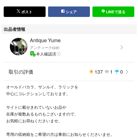
こちらはアンティーク品であり、
割れ、カケはございませんが、
ポスト
シェア
LINEで送る
製造時についよれ、スレなどある場合がございます。
切り離し跡がございます。(P.6)
出品者情報
写真でお確かめください。
Antique Yume
アンティークゆめ
艶のある美品です。
本人確認済
取引の評価
137
1
0
アンティーク品にご理解ある方のご入札を
お待ちしております。
オールドバカラ、サンルイ、ラリックを
中心にコレクションしております。
サイズはおよそ高さ18.6cm 口径6.8cm満水180ml
1936年以前のお品です。サンルイのマークはございません。
サイトに載せきれていないお品や
在庫が複数あるものもございますので、
お気軽にお尋ねくださいませ。
オールドバカラがお好きな方にも。
専用の収納箱をご希望の方は事前にお知らせくださいませ。