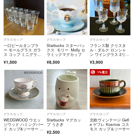
グラス/カップ
グラス/カップ
グラス/カップ
一口ビールタンブラ
Starbucks スターバッ
フランス製 クリスタ
ー モールグラス ガラ
クス モリー Molly セ
ル・ダルク ロンシャ
ス コップ ミニグラ
ラミックマグカップ
ン ワイングラス 2リキ
ス クリア ツイスト
ュールグラス2 計4個セ
¥1,500
¥8,500
¥3,900
ット
1%還元
グラス/カップ
グラス/カップ
グラス/カップ
WEDGWOOD ウエッ
Starbucks マグカッ
北欧ヴィンテージ Gefl
ジウッド ハミングバー
プ うさぎ
e ゲフレ Kosmos コス
ド カップ&ソーサー 1
モス カップ＆ソーサー
¥2,500
客 黒壺