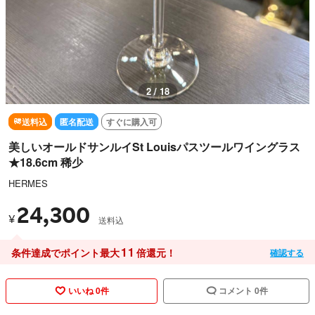
3 / 18
送料込
匿名配送
すぐに購入可
美しいオールドサンルイSt Louisパスツールワイングラス
★18.6cm 稀少
HERMES
24,300
¥
送料込
11
条件達成でポイント最大
倍還元！
確認する
いいね 0件
コメント 0件