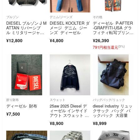
ブルゾン
デニム/ジーンズ
その他
DIESEL ブルゾン J M
DIESEL KOOLTER ダ
ディーゼル P-AFTER
ATTAN リバーシブ
メージ デニム ジー
-GRAFFITI-USA グラ
ル ミリタリージャケ
ンズ ディーゼル
フィティ転写プリント
ット ディーゼル ブラ
ロングパンツ メン
¥12,800
¥4,800
¥26,390
ック 48 （20488M）
ズ M
(3%)
791円相当還元
折り財布
スウェット
バッグパック/リュック
ディーゼル 財布
25aw 2025 Diesel デ
diesel industry リュッ
ィーゼル インサイド
クサック バッグ バ
¥7,500
アウト スウェット ネ
ックパック 大容量
イビー 系 サイズ L
¥8,900
¥8,999