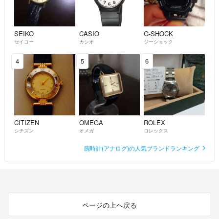
SEIKO
CASIO
G-SHOCK
セイコー
カシオ
ジーショック
4
5
6
CITIZEN
OMEGA
ROLEX
シチズン
オメガ
ロレックス
腕時計(アナログ)の人気ブランドランキング
ページの上へ戻る