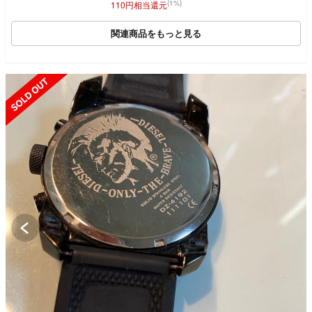
万円
ト 裏スケ
(1%)
110円相当還元
関連商品をもっと見る
SOLD OUT