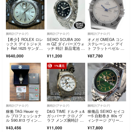
腕時計(アナログ)
腕時計(アナログ)
腕時計(アナログ)
【希少】ROLEX ロレ
SEIKO SCUBA 200
オメガ OMEGA コン
ックス デイトジャス
m QZ ダイバーズウォ
ステレーション デイ
ト Ref.1625 サンダー
ッチ 時計 新品電池 稼
ト フラットベゼル ク
バード 1960年代 オリ
働
ォーツ メンズ _97212
¥640,000
¥11,200
¥87,780
ジナルダイヤル アル
1
ファハンド
1%還元
腕時計(アナログ)
腕時計(アナログ)
腕時計(アナログ)
稼働 TAG Heuer セ
D&G TIME ドルチェ&
稼働品 SEIKO セイコ
ル プロフェッショナ
ガッバーナ クロノグ
ー5 自動巻き 80s ヴ
ル S90.813 ヴィンテ
ラフ メンズ腕時計 ホ
ィンテージ グリーン
ージ
ワイト 動作品 シルバ
文字盤 フルーテッド
¥43,456
¥11,000
¥17,800
ー ドルガバ 定価14
ベゼル 3針 デイデイ