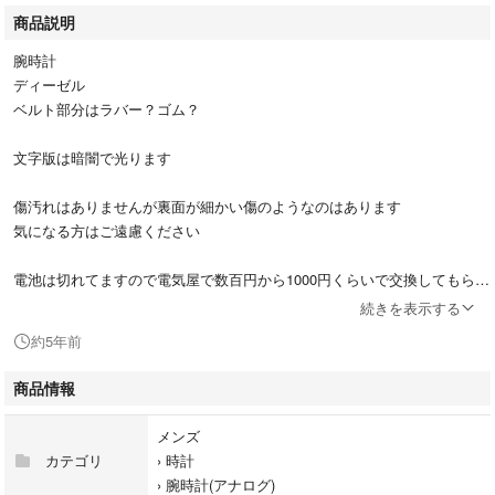
商品説明
腕時計
ディーゼル
ベルト部分はラバー？ゴム？
文字版は暗闇で光ります
傷汚れはありませんが裏面が細かい傷のようなのはあります
気になる方はご遠慮ください
電池は切れてますので電気屋で数百円から1000円くらいで交換してもらえ
ます
続きを表示する
約5年前
商品情報
メンズ
カテゴリ
›
時計
›
腕時計(アナログ)