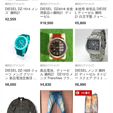
腕時計(アナログ)
腕時計(アナログ)
腕時計(アナログ)
DIESEL DZ-1514 メン
DIESEL DZ4318 未使
未使用 保管品 DIESE
ズ 腕時計
用新品☆腕時計 ディ
L ディーゼル 腕時
ーゼル
計 白文字盤 クォー
¥2,555
ツ 3針 DZ-1436 箱付
¥19,500
¥5,800
き
腕時計(アナログ)
腕時計(アナログ)
腕時計(アナログ)
DIESEL DZ-1625 クォ
新品電池、ディーゼ
DIESEL メンズ 腕時
ーツ メンズ グリー
ル 腕時計 DZ1513 メ
計 ディーゼル ネイビ
ン 新品電池交換済 稼
ンズ Franchise フラン
ー スクエア デイト 日
働品
チャイズ
付 電池交換済 クォー
¥8,000
¥4,830
¥6,990
ツ式 人気 ビンテージ
3%還元