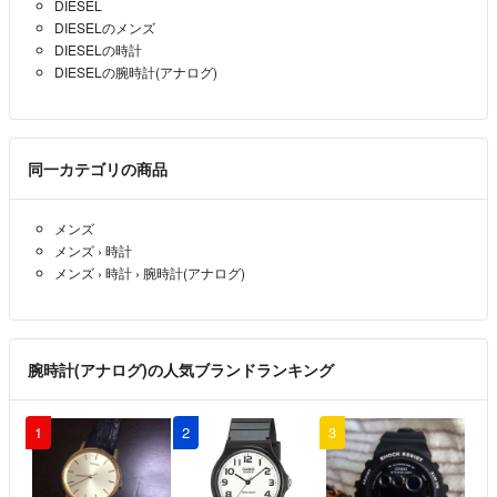
DIESEL
販売されてないのですか？連絡は無理ですか…宜しくです。
DIESELのメンズ
DIESELの時計
ＣＯＣＯ君
- 約5年前
DIESELの腕時計(アナログ)
コメント失礼致します…早速なんですがお値引きの方は可能でしょう
か？ お返事頂きたくお願い致しますね。 失礼致しま
す！
同一カテゴリの商品
ＣＯＣＯ君
- 約5年前
メンズ
メンズ
›
時計
メンズ
›
時計
›
腕時計(アナログ)
腕時計(アナログ)の人気ブランドランキング
1
2
3