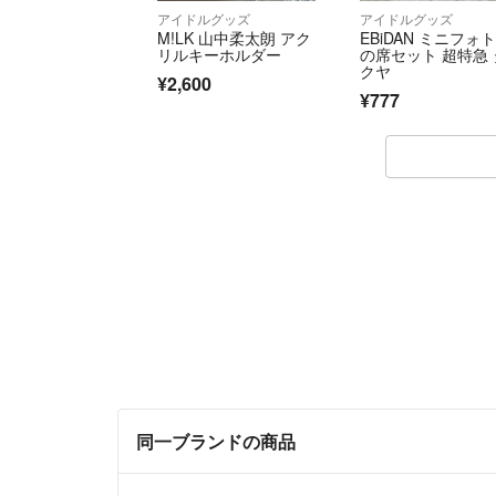
アイドルグッズ
アイドルグッズ
M!LK 山中柔太朗 アク
EBiDAN ミニフォト
リルキーホルダー
の席セット 超特急 
クヤ
¥2,600
¥777
同一ブランドの商品