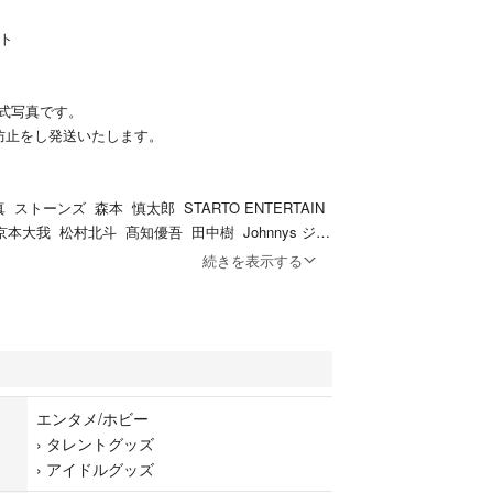
ット
式写真です。
防止をし発送いたします。
ストーンズ 森本 慎太郎 STARTO ENTERTAIN
京本大我 松村北斗 髙知優吾 田中樹 Johnnys ジャ
ニーズJr. ジュニア
続きを表示する
エンタメ/ホビー
›
タレントグッズ
›
アイドルグッズ