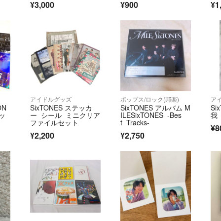
¥3,000
¥900
¥1
アイドルグッズ
ポップス/ロック(邦楽)
ア
ON
SixTONES ステッカ
SixTONES アルバム M
Si
ッ
ー シール ミニクリア
ILESixTONES -Bes
我
ファイルセット
t Tracks-
¥8
¥2,200
¥2,750