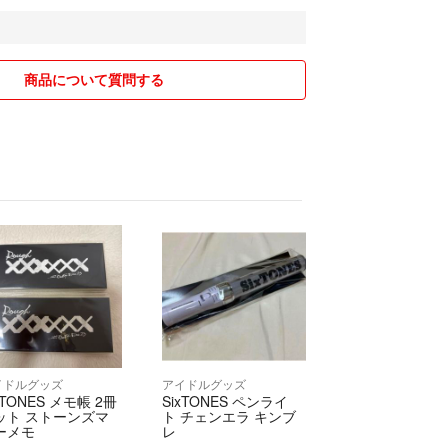
ご希望がある場合は、
ト、メッセージにてご連絡ください。
ちらでの補償はいたしかねます。
商品について質問する
こちらの確認不足で料金の不足がありましたら、返
否後改めて再送等、対応させていただきますので取
ご連絡ください。
イドルグッズ
アイドルグッズ
xTONES メモ帳 2冊
SixTONES ペンライ
ット ストーンズマ
ト チェンエラ キンブ
ーメモ
レ