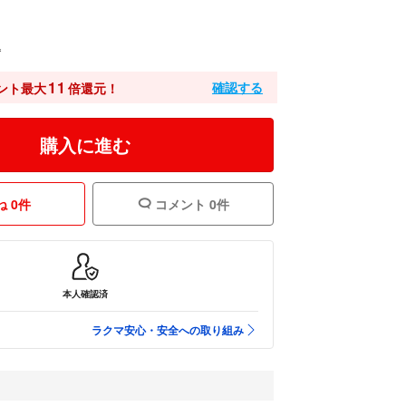
込
11
確認する
ント最大
倍還元！
購入に進む
 0件
コメント 0件
本人確認済
ラクマ安心・安全への取り組み