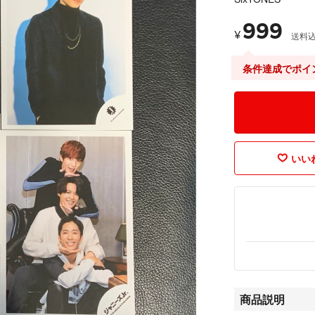
999
¥
送料
条件達成でポイ
いいね
商品説明