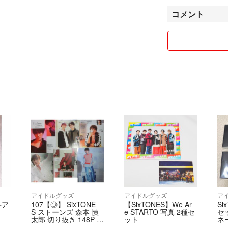
発送方法について
コメント
ご購入前にコメン
未着の場合でもこ
ポスト投函の際、
金または受取り拒
引メッセージにて
アイドルグッズ
アイドルグッズ
ア
斗ア
107【◎】 SixTONE
【SixTONES】We Ar
Si
S ストーンズ 森本 慎
e STARTO 写真 2種セ
セ
太郎 切り抜き 148P フ
ット
ネ
ァイル 雑誌 大量