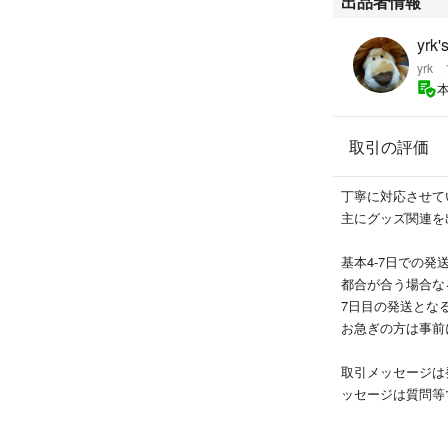
出品者情報
yrk'
yr
取引の評価
丁寧に対応させて
主にグッズ関連を
基本4-7日での発
都合が合う場合な
7日目の発送とな
お急ぎの方は事前
取引メッセージは
ッセージは質問等
承ください。