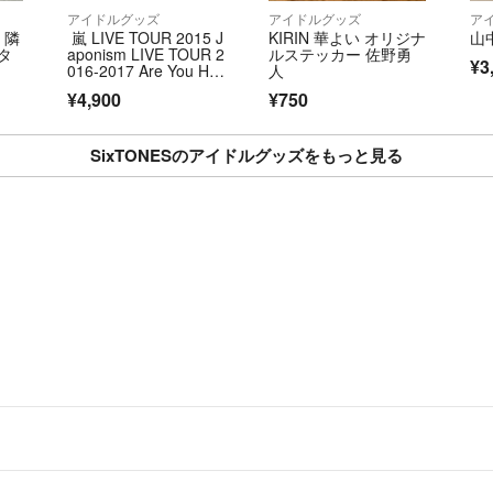
アイドルグッズ
アイドルグッズ
ア
 隣
嵐 LIVE TOUR 2015 J
KIRIN 華よい オリジナ
山
タ
aponism LIVE TOUR 2
ルステッカー 佐野勇
¥3
016-2017 Are You Ha
人
ppy? 他 Blu-ray DVD 6
¥4,900
¥750
点 グッズセット
SixTONESのアイドルグッズをもっと見る