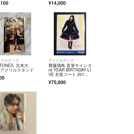
,100
¥14,000
イドルグッズ
アイドルグッズ
xTONES 京本大
齋藤飛鳥 直筆サイン 3
 アクリルスタンド
rd YEAR BIRTHDAY LI
VE 衣装コート 201
00
5 March 生写真 乃木
¥75,000
坂46