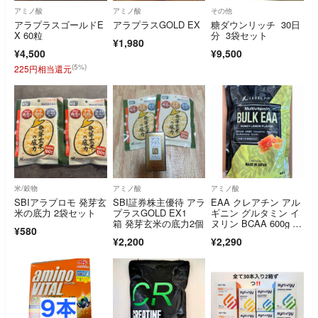
アミノ酸
アミノ酸
その他
アラプラスゴールドE
アラプラスGOLD EX
糖ダウンリッチ 30日
X 60粒
分 3袋セット
¥1,980
¥4,500
¥9,500
(5%)
225円相当還元
米/穀物
アミノ酸
アミノ酸
SBIアラプロモ 発芽玄
SBI証券株主優待 アラ
EAA クレアチン アル
米の底力 2袋セット
プラスGOLD EX1
ギニン グルタミン イ
箱 発芽玄米の底力2個
ヌリン BCAA 600g は
¥580
ちみつレモン風味
¥2,200
¥2,290