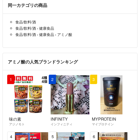
同一カテゴリの商品
食品/飲料/酒
食品/飲料/酒
›
健康食品
食品/飲料/酒
›
健康食品
›
アミノ酸
アミノ酸の人気ブランドランキング
1
2
3
味の素
INFINITY
MYPROTEIN
アジノモト
インフィニティ
マイプロテイン
4
5
6