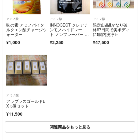
アミノ酸
アミノ酸
アミノ酸
味の素 アミノバイタ
INNOCECT クレアチ
限定出品‼️かなり破
ルクエン酸チャージウ
ンモノハイドレー
格‼️7日間で美ボディ
ォーター
ト ノンフレーバー 1k
に❗️腸内洗浄✨
g
¥1,000
¥2,250
¥47,500
アミノ酸
アラプラスゴールドE
X 5個セット
¥11,500
関連商品をもっと見る