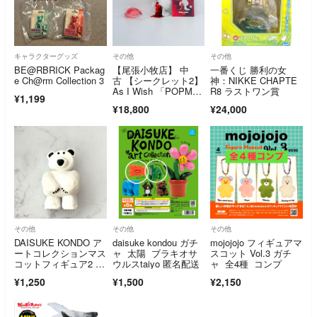
キャラクターグッズ
その他
その他
BE@RBRICK Packag
【尾張小牧店】 中
一番くじ 勝利の女
e Ch@rm Collection 3
古 【シークレット2】
神：NIKKE CHAPTE
As I Wish 「POPMA
R8 ラストワン賞
¥1,199
RT SKULLPANDA Tel
¥18,800
¥24,000
l Me What You Wan
t シリーズ」
その他
その他
その他
DAISUKE KONDO ア
daisuke kondou ガチ
mojojojo フィギュアマ
ートコレクションマス
ャ 太陽 ブラキオサ
スコット Vol.3 ガチ
コットフィギュア2 し
ウルスtaiyo 匿名配送
ャ 全4種 コンプ
ろくま
¥1,250
¥1,500
¥2,150