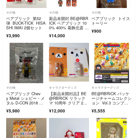
その他
その他
その他
ベアブリック 第52
新品未開封 BE@RBR
ベアブリック トイス
弾 BUCK-TICK HISA
ICK ベアブリック 10
トーリー
SHI IMAI 2個セット
0% 400% 葛飾北斎 富
¥900
嶽三十六景色 凱風快
¥3,990
¥14,000
晴 すみだ北斎美術館
その他
キャラクターグッズ
キャラクターグッズ
ベアブリック Chev
【新品未開封品】BE
BE@RBRICK パッケ
y Metal シェビー・メ
@RBRICK リラック
ージチャームコレクシ
タル D-CON 2018 ア
マ 10周年 クリア 2体
ョン Vol.3 コンプリ
メリカ イベント 限定
セット
ートセット
¥5,980
¥12,000
¥5,555
品 100%