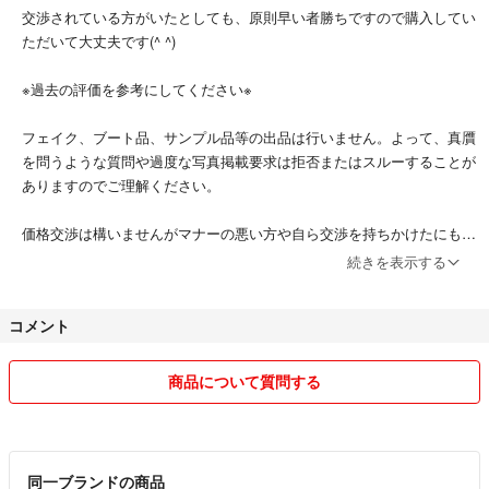
交渉されている方がいたとしても、原則早い者勝ちですので購入してい
ただいて大丈夫です(^ ^)
※過去の評価を参考にしてください※
フェイク、ブート品、サンプル品等の出品は行いません。よって、真贋
を問うような質問や過度な写真掲載要求は拒否またはスルーすることが
ありますのでご理解ください。
価格交渉は構いませんがマナーの悪い方や自ら交渉を持ちかけたにもか
かわらず最後まで対応しない方等はコメント削除のうえブロックしま
続きを表示する
す。
コメント
価格交渉をされる場合は必ず希望金額を提示してください。常識外の金
額提示は返信せずにコメント削除しますのでご了承ください。
送料込を希望する場合は同時に住所を明記してください。
商品について質問する
採寸はお断りしております。ご自身でお調べください。
購入後のご質問・ご要望等には対応できませんのであらかじめご了承く
同一ブランドの商品