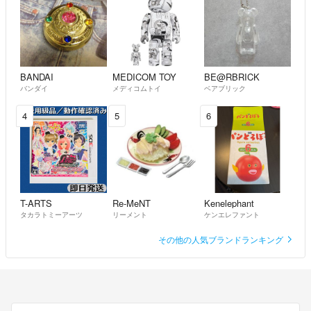
BANDAI
MEDICOM TOY
BE@RBRICK
バンダイ
メディコムトイ
ベアブリック
4
5
6
T-ARTS
Re-MeNT
Kenelephant
タカラトミーアーツ
リーメント
ケンエレファント
その他の人気ブランドランキング