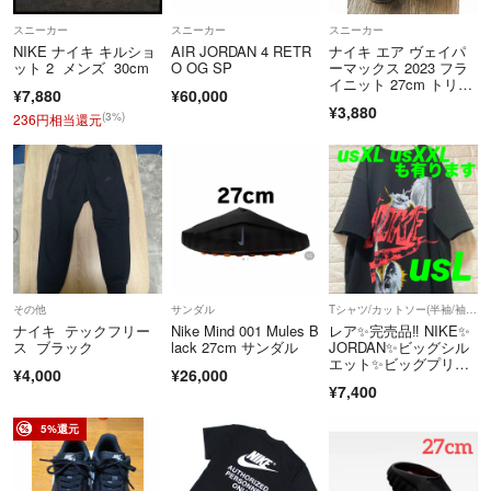
スニーカー
スニーカー
スニーカー
NIKE ナイキ キルショ
AIR JORDAN 4 RETR
ナイキ エア ヴェイパ
ット 2 メンズ 30cm
O OG SP
ーマックス 2023 フラ
イニット 27cm トリプ
¥7,880
¥60,000
ルブラック DV1678-00
¥3,880
3
(3%)
236円相当還元
その他
サンダル
Tシャツ/カットソー(半袖/袖なし)
ナイキ テックフリー
Nike Mind 001 Mules B
レア✨完売品‼️ NIKE✨
ス ブラック
lack 27cm サンダル
JORDAN✨ビッグシル
エット✨ビッグプリン
¥4,000
¥26,000
ト Tシャツ us L
¥7,400
5%還元