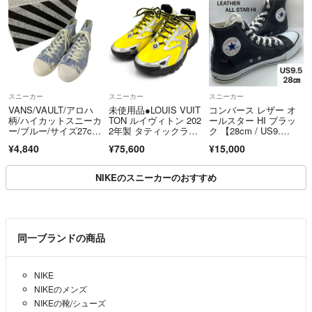
スニーカー
スニーカー
スニーカー
VANS/VAULT/アロハ
未使用品●LOUIS VUIT
コンバース レザー オ
柄/ハイカットスニーカ
TON ルイヴィトン 202
ールスター HI ブラッ
ー/ブルー/サイズ27cm/
2年製 タティックライ
ク 【28cm / US9.
メンズ/RS2629
ン ダッドスニーカ
5】 本革 ハイカッ
¥4,840
¥75,600
¥15,000
ー スニーカー マルチ
ト 美品
カラー 7 伊製 メン
ズ 保存袋付き
NIKEのスニーカーのおすすめ
同一ブランドの商品
NIKE
NIKEのメンズ
NIKEの靴/シューズ