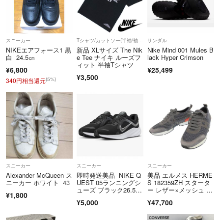
スニーカー
Tシャツ/カットソー(半袖/袖なし)
サンダル
NIKEエアフォース1 黒
新品 XLサイズ The Nik
Nike Mind 001 Mules B
白 24.5㎝
e Tee ナイキ ルーズフ
lack Hyper Crimson
ィット 半袖Tシャツ
¥6,800
¥25,499
¥3,500
(5%)
340円相当還元
スニーカー
スニーカー
スニーカー
Alexander McQueen ス
即時発送美品 NIKE Q
美品 エルメス HERME
ニーカー ホワイト 43
UEST 05ランニングシ
S 182359ZH スタータ
ューズ ブラック26.5c
ー レザー×メッシュ ス
¥1,800
m
ニーカー 靴 グレー×ブ
¥5,000
¥47,700
ラック 40 1/2 25.5c
m メンズ