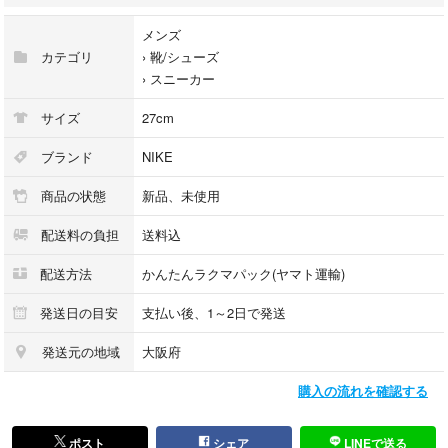
●スニーカーは専用倉庫でコレクションとして管理しており 出品している
新品スニーカーは未使用品ですが、当方及びメーカーで保管擦り傷や汚れ
メンズ
（？）などがある場合ございます ご理解ご了承の上ご入札ください
カテゴリ
›
靴/シューズ
›
スニーカー
●10枚目の画像は公式画像です その他可能な限り多方面から撮影しました
が 撮影箇所以外や、撮影に映り難い汚れや 生産時の接着剤跡、縫製の粗
サイズ
27cm
さ、エアー量の強弱などがあるかもしれません
実際に試着しての購入ではないため 完品をお求めの方はご遠慮いただけ
ブランド
NIKE
ればと思います
商品の状態
新品、未使用
ノークレームノーリターンでお願いします
配送料の負担
送料込
配送方法
かんたんラクマパック(ヤマト運輸)
発送日の目安
支払い後、1～2日で発送
発送元の地域
大阪府
購入の流れを確認する
ポスト
シェア
LINEで送る