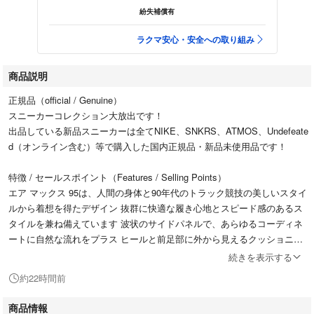
紛失補償有
ラクマ安心・安全への取り組み
商品説明
正規品（official / Genuine）
スニーカーコレクション大放出です！
出品している新品スニーカーは全てNIKE、SNKRS、ATMOS、Undefeate
d（オンライン含む）等で購入した国内正規品・新品未使用品です！
特徴 / セールスポイント（Features / Selling Points）
エア マックス 95は、人間の身体と90年代のトラック競技の美しいスタイ
ルから着想を得たデザイン 抜群に快適な履き心地とスピード感のあるス
タイルを兼ね備えています 波状のサイドパネルで、あらゆるコーディネ
ートに自然な流れをプラス ヒールと前足部に外から見えるクッショニン
グを配し、機能性が高く快適な履き心地を実現しています
続きを表示する
約22時間前
注意事項（Important Notes）
商品情報