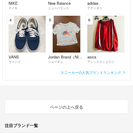
NIKE
New Balance
adidas
ナイキ
ニューバランス
アディダス
4
5
6
VANS
Jordan Brand（NIKE）
asics
ヴァンズ
ジョーダン
アシックスショウジ
スニーカーの人気ブランドランキング
ページの上へ戻る
注目ブランド一覧