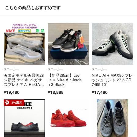
こちらの商品もおすすめです
スニーカー
スニーカー
スニーカー
★限定モデル★最後28
【新品28cm】Lev
NIKE AIR MAX95 フレ
㎝新品 ナイキ ペガサ
i’s × Nike Air Jorda
ッシュミント 27.5 CD
スプレミアム PEGAS
n 3 Black
7495-101
US PREMIUM IQ0307-
¥19,480
¥18,888
¥17,480
094 ランニングシュー
ズ
3%還元