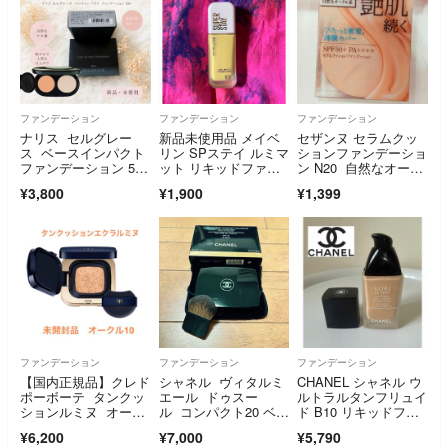
ファンデーション
ファンデーション
ファンデーション
ナリス セルグレー
新品未使用品 メイベ
セザンヌ セラムクッ
ス ベースインパクト
リン SPステイ ルミマ
ションファンデーショ
ファンデーション 550
ット リキッドファン
ン N20 自然なオーク
レフィル
デーション N20
ル系
¥3,800
¥1,900
¥1,399
ファンデーション
ファンデーション
ファンデーション
【国内正規品】クレド
シャネル ヴィタルミ
CHANEL シャネル ウ
ポーボーテ タンクッ
エール ドゥスー
ルトラルタンフリュイ
ションルミヌ オーク
ル コンパクト20 ベー
ド B10 リキッドファ
ル10
ジュ 新品未使用❣️
ンデ
¥6,200
¥7,000
¥5,790