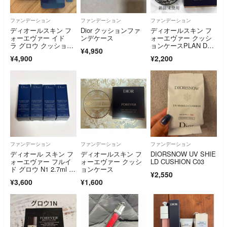
ファンデーション
ファンデーション
ファンデーション
ディオールスキン フ
Dior クッションファ
ディオールスキン フ
ォーエヴァー イド
ンデケース
ォーエヴァー クッシ
ラ グロウ クッショ
ョンケースPLAN D
¥4,950
ン 12g 1N ニュートラ
E PARIS
¥4,900
¥2,200
ル
ファンデーション
ファンデーション
ファンデーション
ディオール スキン フ
ディオールスキン フ
DIORSNOW UV SHIE
ォーエヴァー フルイ
ォーエヴァー クッシ
LD CUSHION C03
ド グロウ N1 2.7ml ×
ョンケース
¥2,550
4本
¥3,600
¥1,600