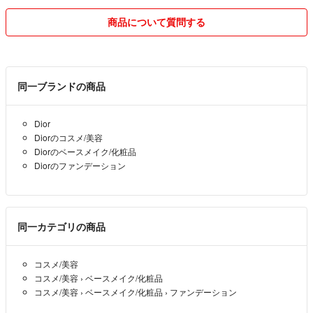
事でしたので急いで発送しました。発送の際も発送後もメッセージを送
りましたが一切返信無しで自己中な傲慢な方でした。
商品について質問する
本来気になる事や質問があるのであれば
ご購入前に問い合わせをして納得されてから購入するべきだと思いま
す。こちらはきちんと説明もしてから発送しております。本来悪い評価
をつけたかったですがトラブルが嫌なのでこちらは良い評価にしまし
同一ブランドの商品
た。
自分勝手で傲慢な方とのお取り引きはトラブルの元ですのでお控え願い
Dior
たいと思います。
Diorのコスメ/美容
貴金属は家庭用の1ｇ表示の計りでの計量の為、多少の誤差があります
Diorのベースメイク/化粧品
事ご了承願います。
Diorのファンデーション
あくまでも目安としてご参考願います。
お顔の見えないお取り引きですので気持ちの良いお取り引きを希望しま
す。
同一カテゴリの商品
期間内よりも早めに発送しております。
コスメ/美容
発送後の返品キャンセルはお断りしてますので気になる事はご購入前に
コスメ/美容
›
ベースメイク/化粧品
お尋ね下さい。
コスメ/美容
›
ベースメイク/化粧品
›
ファンデーション