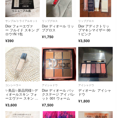
サンプル/トライアルキット
リップグロス
リップグロス
Dior フォーエヴァ
Dior ディオール リッ
Dior アディクトリッ
ー フルイド スキン グ
プグロス
プマキシマイザー 00
ロウ1N 1包
1 ピンク
¥1,750
¥390
¥3,500
コンシーラー
アイシャドウ
アイシャドウ
✨️美品✨️新品同様✨️デ
Dior ディオール バッ
ディオール アイシャ
ィオールスキン フォ
クステージ アイ パレ
ドウ
ーエヴァー スキン コ
ット 001 ウォーム
¥1,800
レクト コンシーラ
¥3,600
¥7,500
ー 0Nニュートラル