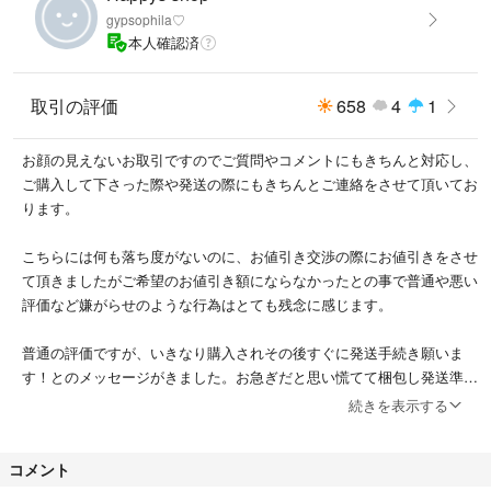
gypsophila♡
本人確認済
取引の評価
658
4
1
お顔の見えないお取引ですのでご質問やコメントにもきちんと対応し、
ご購入して下さった際や発送の際にもきちんとご連絡をさせて頂いてお
ります。
こちらには何も落ち度がないのに、お値引き交渉の際にお値引きをさせ
て頂きましたがご希望のお値引き額にならなかったとの事で普通や悪い
評価など嫌がらせのような行為はとても残念に感じます。
普通の評価ですが、いきなり購入されその後すぐに発送手続き願いま
す！とのメッセージがきました。お急ぎだと思い慌てて梱包し発送準備
をしている最中に数々色々と質問をされました。商品引用のお写真を載
続きを表示する
せておりましたので実際のお品物は3 4 5 枚目のお写真になります。わ
かりづらくて申し訳けございません。とご連絡をしました。こちらはお
コメント
尋ねに対してきちんと説明もしております。その後どちらでも良いとの