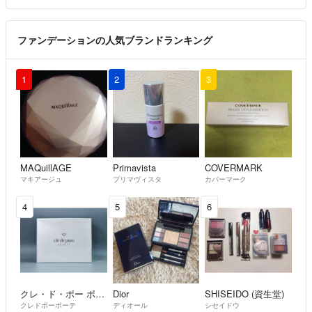
ファンデーションの人気ブランドランキング
1
2
3
MAQuillAGE
Primavista
COVERMARK
マキアージュ
プリマヴィスタ
カバーマーク
4
5
6
クレ・ド・ポー ボーテ
Dior
SHISEIDO (資生堂)
クレドポーボーテ
ディオール
シセイドウ