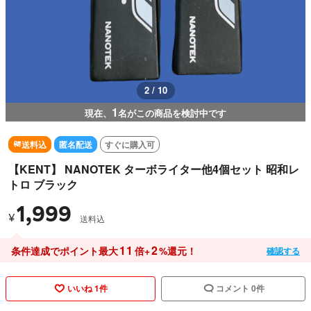
2 / 10
1
現在、
名がこの商品を検討中です
送料込
匿名配送
すぐに購入可
【KENT】 NANOTEK ターボライター他4個セット 昭和レ
トロ ブラック
1,999
¥
送料込
11
2
条件達成でポイント最大
倍+
%還元！
確認する
いいね 1件
コメント 0件