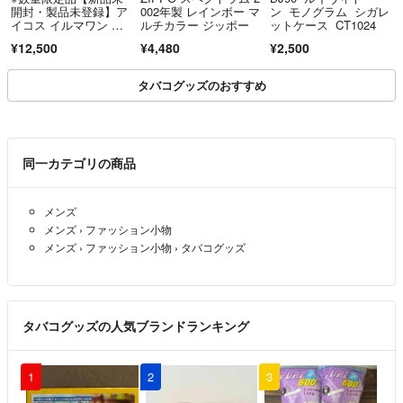
開封・製品未登録】ア
002年製 レインボー マ
ン モノグラム シガレ
イコス イルマワン ネ
ルチカラー ジッポー
ットケース CT1024
オン モデル 本体
¥12,500
¥4,480
¥2,500
タバコグッズのおすすめ
同一カテゴリの商品
メンズ
メンズ
›
ファッション小物
メンズ
›
ファッション小物
›
タバコグッズ
タバコグッズの人気ブランドランキング
1
2
3