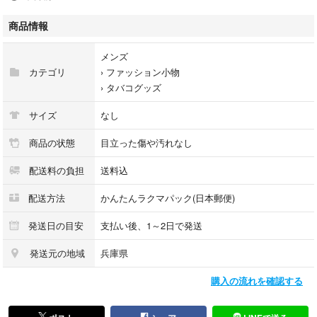
- 数量: 4個セット
商品情報
★簡易発送とさせて頂きますので、ご理解頂ける方よろしくお願い致しま
す。
メンズ
カテゴリ
›
ファッション小物
#トッちゃん ←ライターの他、食器やお洋服など様々の商品をお安く出品
›
タバコグッズ
させていだだいております。是非ご検討ください。
サイズ
なし
#トッちゃんライター
商品の状態
目立った傷や汚れなし
配送料の負担
送料込
配送方法
かんたんラクマパック(日本郵便)
発送日の目安
支払い後、1～2日で発送
発送元の地域
兵庫県
購入の流れを確認する