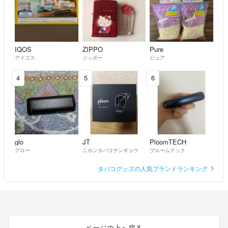
IQOS
ZIPPO
Pure
アイコス
ジッポー
ピュア
4
5
6
glo
JT
PloomTECH
グロー
ニホンタバコサンギョウ
プルームテック
タバコグッズの人気ブランドランキング
ページの上へ戻る