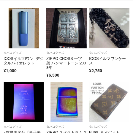
タバコグッズ
タバコグッズ
タバコグッズ
IQOSイルマiワン デジ
ZIPPO CROSS 十字
IQOSイルマワンケー
タルバイオレット
架 ハンマートーン 200
ス
8年
¥1,000
¥2,750
¥6,300
タバコグッズ
タバコグッズ
タバコグッズ
※数量限定品【新品未
ZIPPO スペクトラム 2
BJ90 ルイヴィト