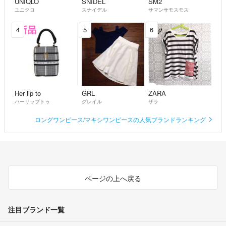
UNIQLO
SNIDEL
SM2
ユニクロ
スナイデル
サマンサモスモス
4
5
6
Her lip to
GRL
ZARA
ハーリップトゥ
グレイル
ザラ
ロングワンピース/マキシワンピースの人気ブランドランキング
ページの上へ戻る
注目ブランド一覧