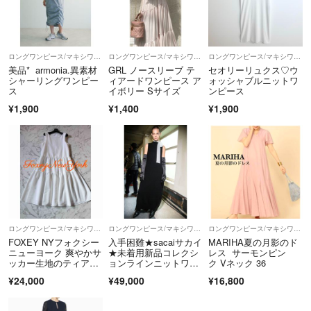
ロングワンピース/マキシワンピース
ロングワンピース/マキシワンピース
ロングワンピース/マキシワンピース
美品* armonia.異素材
GRL ノースリーブ テ
セオリーリュクス♡ウ
シャーリングワンピー
ィアードワンピース ア
ォッシャブルニットワ
ス
イボリー Sサイズ
ンピース
¥1,900
¥1,400
¥1,900
ロングワンピース/マキシワンピース
ロングワンピース/マキシワンピース
ロングワンピース/マキシワンピース
FOXEY NYフォクシー
入手困難★sacaiサカイ
MARIHA夏の月影のド
ニューヨーク 爽やかサ
★未着用新品コレクシ
レス サーモンピン
ッカー生地のティアー
ョンラインニットワン
ク Vネック 36
ドワンピース
ピース黒
¥24,000
¥49,000
¥16,800