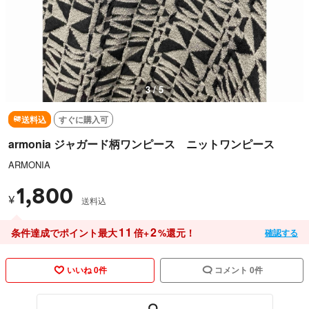
3 / 5
送料込
すぐに購入可
armonia ジャガード柄ワンピース ニットワンピース
ARMONIA
1,800
¥
送料込
11
2
条件達成でポイント最大
倍+
%還元！
確認する
いいね 0件
コメント 0件