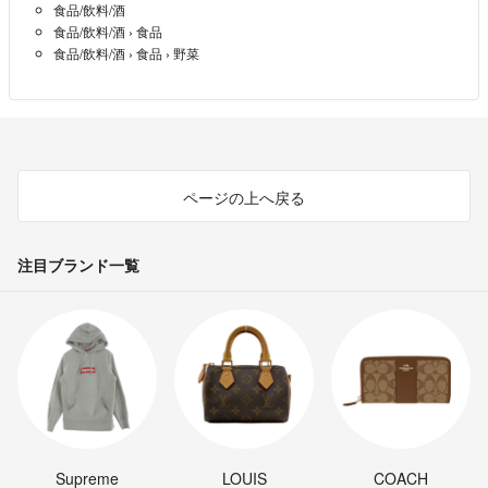
食品/飲料/酒
食品/飲料/酒
›
食品
食品/飲料/酒
›
食品
›
野菜
ページの上へ戻る
注目ブランド一覧
Supreme
LOUIS
COACH