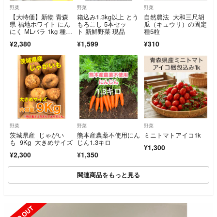
野菜
野菜
野菜
【大特価】新物 青森
箱込み1.3kg以上 とう
自然農法 大和三尺胡
県 福地ホワイト にん
もろこし 5本セッ
瓜（キュウリ）の固定
にく MLバラ 1kg 種,
ト 新鮮野菜 現品
種5粒
加工
¥2,380
¥1,599
¥310
野菜
野菜
野菜
茨城県産 じゃがい
熊本産農薬不使用にん
ミニトマトアイコ1k
も 9Kg 大きめサイズ
じん1.3キロ
¥1,300
¥2,300
¥1,350
関連商品をもっと見る
SOLD OUT