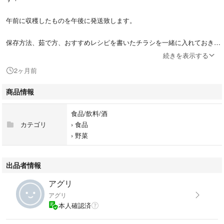
午前に収穫したものを午後に発送致します。
保存方法、茹で方、おすすめレシピを書いたチラシを一緒に入れておきま
すので参考にしてみて下さい。
続きを表示する
2ヶ月前
＊常温発送の為痛みがでる場合があります。ご了承の上ご購入お願い致し
ます。
商品情報
＊クール便をご希望の方はお知らせ下さい。
食品/飲料/酒
＊2キロや3キロご注文ご希望の方はお知らせ下さい。
カテゴリ
›
食品
›
野菜
＊市場の相場により出品時価格の変更があります。
＊北海道、沖縄の方は航空搭載致しますのでご購入後にお知らせ下さい。
出品者情報
アグリ
こちらの商品はポストに投函になりますので受け取り不要です。
アグリ
本人確認済
＊基本支払い後翌日に発送致します。
＊発送日、配達日時の指定は出来ません。