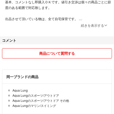
基本、コメントなし即購入ＯＫです。値引き交渉は個々の商品ごとに節
度のある範囲で対応致します。
出品させて頂いている物は、全て自宅保管です。
続きを表示する
こちら喫煙者いません、ペットも飼っておりません。 細かい事が気に
なる方や神経質な方は、ご購入をご遠慮頂ければ思います。
コメント
商品の配送方法については、可能な範囲で丁寧な梱包と迅速な発送を心
掛けたいと思います。
商品について質問する
メッセージのやり取りもできるだけ早く対応させて頂くつもりでいます
が、仕事等で手が空かない際は返信が遅れることもございます。 その
際は、ご了解下さい。
同一ブランドの商品
少しでも皆様との気持ちの良い取引をしたいと思います。不明な点は何
Aqua Lung
なりとご指摘ください。対応致します。
Aqua Lungのスポーツ/アウトドア
Aqua Lungのスポーツ/アウトドア その他
どうぞ宜しくお願い致します。
Aqua Lungのマリン/スイミング