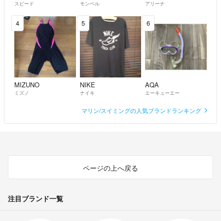
スピード
モンベル
アリーナ
4
5
6
MIZUNO
NIKE
AQA
ミズノ
ナイキ
エーキューエー
マリン/スイミングの人気ブランドランキング
ページの上へ戻る
注目ブランド一覧