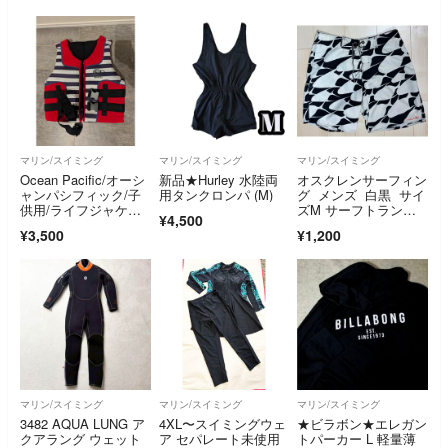
マリン/スイミング
マリン/スイミング
マリン/スイミング
Ocean Pacific/オーシ
新品★Hurley 水陸両
オスクレンサーフィン
ャンパシフィック/子
用タンクロンパ (M)
グ メンズ 白黒 サイ
供用/ライフジャケッ
ズM サーフトランク
¥4,500
ト/フローティングベ
ス
¥3,500
¥1,200
スト/川/海/キャンプ/
アウトドア
マリン/スイミング
マリン/スイミング
マリン/スイミング
3482 AQUA LUNG ア
4XL〜スイミングウェ
★ビラボン★エレガン
クアラング ウェット
ア セパレート未使用
トパーカー L 軽量薄