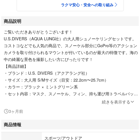
ラクマ安心・安全への取り組み
商品説明
ご覧いただきありがとうございます！
U.S.DIVERS（AQUA LUNG社）の大人用シュノーケリングセットです。
コストコなどでも人気の商品で、スノーケル部分にGoPro等のアクション
カメラを取り付けられるマウントが付いているのが最大の特徴です。海の
中の綺麗な景色を撮影したい方にぴったりです！
【商品詳細】
・ブランド：U.S. DIVERS（アクアラング社）
・サイズ：大人用 S/Mサイズ（目安：22.2cm〜25.7cm）
・カラー：ブラック × ミントグリーン系
・セット内容：マスク、スノーケル、フィン、持ち運び用トラベルバッグ
【主な機能・特徴】
続きを表示する
・GoPro対応カメラマウント付き（※カメラ本体は付属しません）
3ヶ月前
・水が入りにくいドライトップ仕様のスノーケル
・水抜きが簡単なパージバルブ（排水弁）付き
商品情報
・顔にフィットしやすく快適なシリコン製マスク＆マウスピース
・サイズ調整が簡単なバンジーストラップ付きフィン
スポーツ/アウトドア