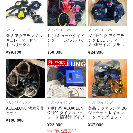
マリン/スイミング
マリン/スイミング
マリン/スイミング
新品 アクアラング レ
‼【スキューバダイビ
ダイビング アクアラ
ギュレーターセッ
ング】 一式/フルセッ
ング BCD レディー
ト ヘリックス
ト
ス XSサイズ ブラッ
ク/シルバー
¥99,430
¥50,000
¥24,800
1%還元
マリン/スイミング
マリン/スイミング
マリン/スイミング
AQUALUNG 潜水器具
♥️ 動作品 AQUA LUN
美品 アクアラング BC
セット
G i100 ダイブコンピ
ジャケット レギュレ
ュータ 腕時計 ダイブ
ータ バッグ セット
¥100,000
¥22,000
¥47,000
(1%)
220円相当還元