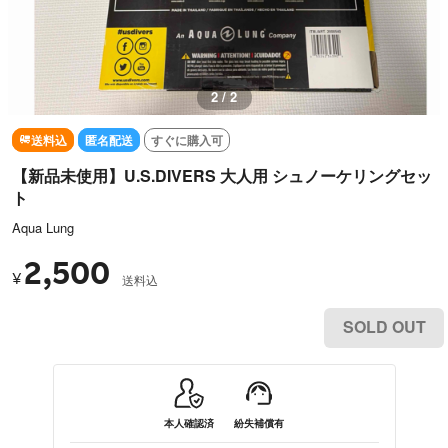
2 / 2
送料込
匿名配送
すぐに購入可
【新品未使用】U.S.DIVERS 大人用 シュノーケリングセッ
ト
Aqua Lung
2,500
¥
送料込
SOLD OUT
本人確認済
紛失補償有