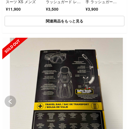
スーツ XS メンズ
ラッシュガード レギ
手 ラッシュガー
ンス 2点セット黒 セ
ド 黒 日焼け対策 BILL
¥11,900
¥3,500
¥3,900
パレート 大きいサイ
ABONG ブラック 羽
ズ
織り UV機能付き
関連商品をもっと見る
SOLD OUT