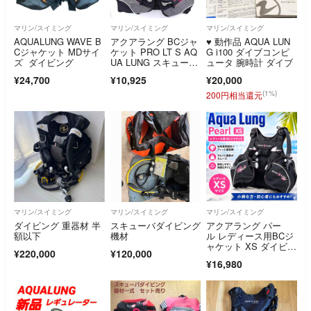
マリン/スイミング
マリン/スイミング
マリン/スイミング
AQUALUNG WAVE B
アクアラング BCジャ
♥️ 動作品 AQUA LUN
Cジャケット MDサイ
ケット PRO LT S AQ
G i100 ダイブコンピ
ズ ダイビング
UA LUNG スキューバ
ュータ 腕時計 ダイブ
ダイビング
¥24,700
¥10,925
¥20,000
(1%)
200円相当還元
マリン/スイミング
マリン/スイミング
マリン/スイミング
ダイビング 重器材 半
スキューバダイビング
アクアラング パー
額以下
機材
ル レディース用BCジ
ャケット XS ダイビン
¥220,000
¥120,000
グ用 浮力調整
¥16,980