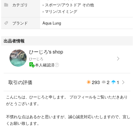
【商品の状態】
カテゴリ
›
スポーツ/アウトドア その他
新品・未使用です。
›
マリン/スイミング
これからの季節の海水浴や、リゾートへの旅行、マリンスポーツに大活躍
ブランド
Aqua Lung
するセットです。
ご不明な点がありましたら、お気軽にコメントください。よろしくお願い
出品者情報
いたします。
ひーじろ's shop
#シュノーケリング #シュノーケル #シュノーケルセット #USDIVERS #ユ
ひーじろ
ーエスダイバーズ #AQUALUNG #アクアラング #GoPro #GoPro対応 #マ
本人確認済
リンスポーツ #ダイビング #海水浴 #海 #リゾート #旅行 #トラベルグッ
ズ #コストコ #Costco #アウトドア
取引の評価
293
2
1
こんにちは、ひーじろと申します。 プロフィールをご覧いただきあり
がとうございます。
不慣れな点はあるかと思いますが、誠心誠意対応いたしますので、宜し
くお願い致します。