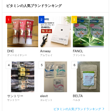
ビタミンの人気ブランドランキング
1
2
3
DHC
Amway
FANCL
ディーエイチシー
アムウェイ
ファンケル
4
5
6
サントリー
elevit
BELTA
サントリー
エレビット
ベルタ
ビタミンの人気ブランドランキング