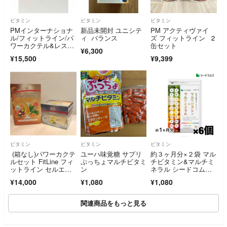
ビタミン
ビタミン
ビタミン
PMインターナショナ
新品未開封 ユニシテ
PM アクティヴァイ
ル/フィットライン/パ
ィ バランス
ズ フィットライン 2
ワーカクテル&レスト
缶セット
¥6,300
レイト
¥15,500
¥9,399
ビタミン
ビタミン
ビタミン
(箱なし)パワーカクテ
ユーハ味覚糖 サプリ
約３ヶ月分×２袋 マル
ルセット FitLine フィ
ぷっちょマルチビタミ
チビタミン&マルチミ
ットライン セルエナ
ン
ネラル シードコム
ジー
ス サプリメント （約
¥14,000
¥1,080
¥1,080
６ヶ月分）
関連商品をもっと見る