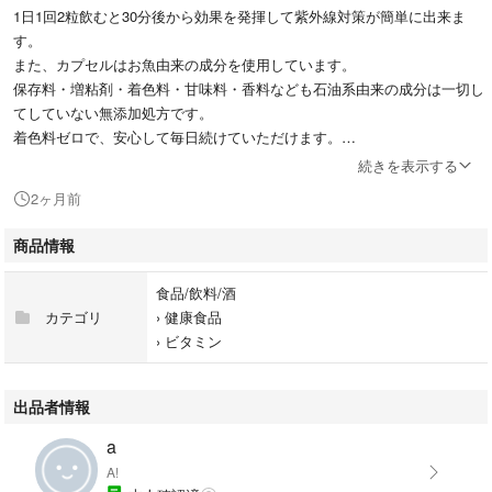
1日1回2粒飲むと30分後から効果を発揮して紫外線対策が簡単に出来ま
す。
また、カプセルはお魚由来の成分を使用しています。
保存料・増粘剤・着色料・甘味料・香料なども石油系由来の成分は一切し
てしていない無添加処方です。
着色料ゼロで、安心して毎日続けていただけます。
続きを表示する
■紫外線対策成分配合
2ヶ月前
シダ植物抽出物を配合し、 紫外線による乾燥ダメージに内側からアプロ
ーチ。
商品情報
■透明感&抗酸化ケア
食品/飲料/酒
L-シスチン、ビタミン全種、8種のスーパーフード (モリンガ、バオバブ、
カテゴリ
›
健康食品
クコ、マカ、麻の実、キヌア、 チアシード、アマランサス)をバランスよ
›
ビタミン
く配合。
■安心・安全の国内製造
出品者情報
国内製造で高品質。 数十種類の美容成分をバランスよく配合。
a
A!
■飲みやすいカプセル