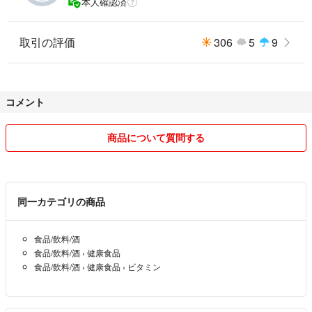
本人確認済
小粒で溶けやすい設計。 毎日続けやすく、習慣化しやすいのが魅力。
【こんな方におすすめ】
取引の評価
306
5
9
■アウトドアを楽しみたい方
■スポーツシーンでの紫外線が気になる方
■透明感のある美しさをキープしたい方
■日焼け止めと合わせて、より対策をしたいの方
コメント
【お召し上がり方】
商品について質問する
1日1回2粒を水かぬるま湯で飲んでください (吸収率が良いとされる朝推
奨）
※アウトドア・スポーツ・部活・プール・海・イベント・旅行など、
太陽の下にいる時間が長い日は3日前から準備して頂くのがオススメ。
同一カテゴリの商品
食品/飲料/酒
食品/飲料/酒
›
健康食品
食品/飲料/酒
›
健康食品
›
ビタミン