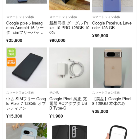
スマートフォン本体
スマートフォン本体
スマートフォン本体
Google pixel5 lineag
新品同様 グーグル Pi
Google Pixel10a Lave
e os Android 16 ソー
xel 10 PRO 128GB 10
nder 128 GB
タ simフリーバッテ
0%
¥69,800
リー交換済み
¥25,800
¥90,000
スマートフォン本体
その他
スマートフォン本体
中古 SIMフリー Goog
Google Pixel 純正 充
【美品】Google Pixel
le Pixel 7 128GB オブ
電器 ACアダプタ US
8 128GB 本体のみ
シディアン
B Type-C
¥38,000
¥15,300
¥1,980