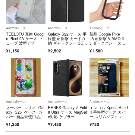
Androidケース
Androidケース
Androidケース
TEELOFU 互換 Googl
Galaxy S22 ケース 手
新品 Google Pixe
e Pixel 9A ケース ウ
帳型 耐衝撃 カード収
l 8 耐衝撃 ViAMO fl
ェーブ 波型デザ
納 ギャラクシー SC-5
y ダークグレー スマ
1C SCG13 カバー 財
ホケース Android 画面
¥1,156
¥2,502
¥1,580
布型 スタンド機能 高
保護 ガジェット
Androidケース
Androidケース
Androidケース
スーパー マリオ Gal
BENKS Galaxy Z Fold
エレコム Xperia Ace I
axy S25 ケース カ
8 Ultra ケース MagSaf
II 手帳型ケース カバ
バー 新品未使用品。
e対応 ケブラー
ー スリムソフトレザ
ー
¥1,350
¥7,480
¥780