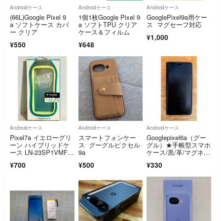
Androidケース
Androidケース
Androidケース
(66L)Google Pixel 9
1個1枚Google Pixel 9
GooglePixel9a用ケー
a ソフトケース カバ
a ソフトTPU クリア
ス マグセーフ対応
ー クリア
ケース＆フィルム
¥1,000
¥550
¥648
Androidケース
Androidケース
Androidケース
Pixel7a イエローグリ
スマートフォンケー
Googlepixel6a（グー
ーン ハイブリッドケ
ス グーグルピクセル
グル）★手帳型スマホ
ース LN-23SP1VMFG
9a
ケース/黒/革/マグネッ
R
ト無
¥700
¥500
¥330