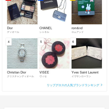
Dior
CHANEL
rom&nd
ディオール
シャネル
ロムアンド
4
5
6
Christian Dior
VISEE
Yves Saint Laurent
クリスチャンディオール
ヴィセ
イヴサンローラン
リップグロスの人気ブランドランキング