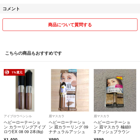
コメント
※普通評価について
常識に外れた対応は一切しておりませんが、理由の記載も無くこの様な
評価を受け、不審に感じます。
商品について質問する
一方的に安価で販売するよう断定的に言い切られ、値下げをしました
が、取引後まで一切メッセージもございませんでした。
他サイト等も利用しておりますが、初めてこの様な評価を受けました。
こちらの商品もおすすめです
ご購入頂きましたら、心を込めて丁寧に梱包致します。
双方共に安心しお取り引きが出来ます様、宜しくお願い申し上げます。
1%還元
アイブロウペンシル
眉マスカラ
眉マスカラ
ヘビーローテーショ
ヘビーローテーショ
ヘビーローテーショ
ン カラーリングアイブ
ン 眉カラーリング 09
ン 眉マスカラ 極細0
ロウEX 08 09 2本(8g)
ナチュラルアッシュ
3 アッシュブラウン
¥1,400
¥980
¥899