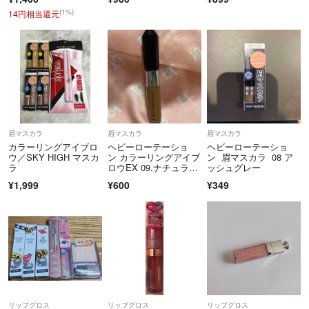
(1%)
14円相当還元
眉マスカラ
眉マスカラ
眉マスカラ
カラーリングアイブロ
ヘビーローテーショ
ヘビーローテーショ
ウ／SKY HIGH マスカ
ン カラーリングアイブ
ン 眉マスカラ 08 ア
ラ
ロウEX 09.ナチュラル
ッシュグレー
アッシュ
¥1,999
¥600
¥349
リップグロス
リップグロス
リップグロス