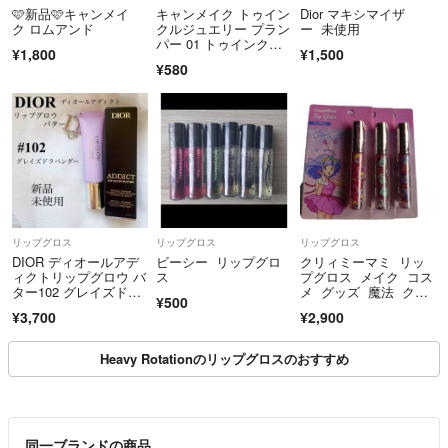
‎🩷新品‎🩷キャンメイ
キャンメイク トゥイン
Dior マキシマイザ
ク ロムアンド
クルジュエリー プラン
ー 未使用
パー 01 トゥインクル
¥1,800
¥1,500
ピンク 水つや膜プラン
¥580
パー
リップグロス
リップグロス
リップグロス
DIOR ディオールアデ
ビーシー リップグロ
クリィミーマミ リッ
ィクトリップグロウ バ
ス
プグロス メイク コス
ター102 グレイズドラ
メ グッズ 魔法 クリ
¥500
ベンダー
ー ミィ
¥3,700
¥2,900
Heavy Rotationのリップグロスのおすすめ
同一ブランドの商品