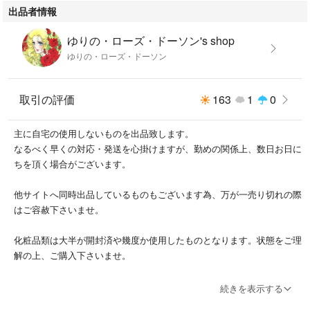
出品者情報
ゆりの・ローズ・ドーソン's shop
ゆりの・ローズ・ドーソン
取引の評価
163
1
0
主に自宅の使用しないものを出品致します。
なるべく早くの対応・発送を心掛けますが、勤めの関係上、数日お日に
ちを頂く場合がございます。
他サイトへ同時出品しているものもございます為、万が一売り切れの際
はご容赦下さいませ。
化粧品類は大半が開封済や幾度か使用したものとなります。状態をご理
解の上、ご購入下さいませ。
基本的に、全て郵便での発送とさせて頂いており、その他は対応してお
続きを表示する
りません。何卒ご了承下さいませ。