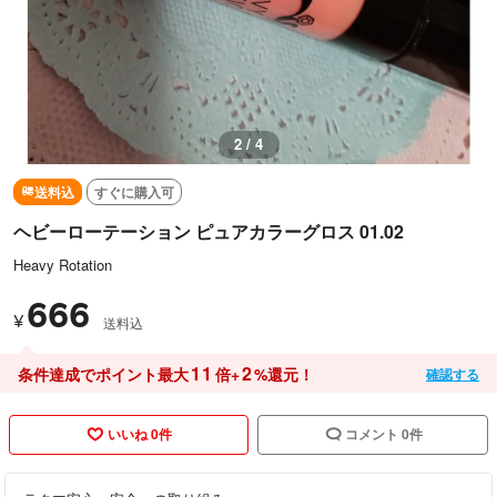
2 / 4
送料込
すぐに購入可
ヘビーローテーション ピュアカラーグロス 01.02
Heavy Rotation
666
¥
送料込
11
2
条件達成でポイント最大
倍+
%還元！
確認する
いいね 0件
コメント 0件