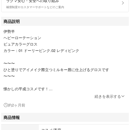
ラクマ安心・安全への取り組み
補償制度やカスタマーサポートなどのご案内
商品説明
伊勢半
ヘビーローテーション
ピュアカラーグロス
カラー：01 ドーリーピンク.02 レディピンク
〜〜〜
ひと塗りでアイメイク際立つミルキー唇に仕上げるグロスです
〜〜〜
懐かしの平成コスメです！
2点セットでの販売です。
続きを表示する
単品販売は出来かねます。
約2ヶ月前
時期は不明です。
商品情報
いずれも試し塗り程度の使用となります。
チップ部分は拭き取り済です。
コスメ/美容