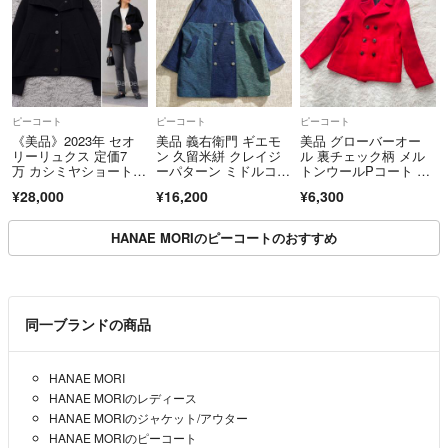
ピーコート
ピーコート
ピーコート
《美品》2023年 セオ
美品 義右衛門 ギエモ
美品 グローバーオー
リーリュクス 定価7
ン 久留米絣 クレイジ
ル 裏チェック柄 メル
万 カシミヤショートコ
ーパターン ミドルコー
トンウールPコート レ
ート 黒 38
ト
ッド 10サイズ
¥28,000
¥16,200
¥6,300
HANAE MORIのピーコートのおすすめ
同一ブランドの商品
HANAE MORI
HANAE MORIのレディース
HANAE MORIのジャケット/アウター
HANAE MORIのピーコート