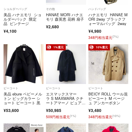
ショルダーバッグ
その他
ハンドバッグ
美品 ハナエモリ ショ
HANAE MORI ハナエ
ハナエモリ HANAE M
ルダーバック 限定
モリ 森英恵 花柄 扇子
ORI 2way ブラックフ
品 ビンテージ
ォーマルバッグ 2way
¥2,680
¥4,100
¥4,980
(7%)
348円相当還元
1%還元
10%還元
ピーコート
ピーコート
ピーコート
美品 ebure ベビーメル
エスマックスマー
BEICY ROLL ウール混
トン ビッグカラー シ
ラ S MAXMARA クチ
ピーコート M ベージ
ョート ピーコート 黒
ートアマーノ ピュアヴ
ュ アンカーボタン
ァージンウール ダブル
¥53,600
¥50,985
¥3,480
ボタン Pコート 38 ネ
イビー┃//【24000149
(1%)
(10%)
509円相当還元
348円相当還元
37442】