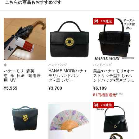
こちらの商品もおすすめです
1%還元
傘
ハンドバッグ
ハンドバッグ
ハナエモリ 森英
HANAE MORI(ハナエ
美品♥ハナエモリ♥オー
恵 傘 日傘 晴雨兼
モリ) ハンドバッ
ストリッチ型押し♥ハ
用 UV
グ - 黒 レザー
ンドバッグ♥黒♥ブラッ
ク♥ゴールド金具
¥5,555
¥3,700
¥6,199
(1%)
61円相当還元
7%還元