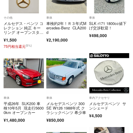
T6-0109-0200-3878
＝＝＝＝＝＝＝＝＝＝＝＝＝＝
こちらのアカウントはラクマ公式パートナーの有限会社 嘉衛門によっ
その他
車体
車体
て運営されています。
メルセデス・ベンツ コ
車検約2年！Ｒ３年式M
SLK r171 1800cc値下
▼特商法
レクション 純正 キー
ercedes-Benz CLA200
げ交渉歓迎！
リング オープンスタ
d
https://fril.jp/ts/official/law/a033/
¥498,000
ー ゴールド
¥1,500
¥2,190,000
▼返品特約
(5%)
75円相当還元
https://fril.jp/ts/official/law/a033/#return_policy
車体
車体
車内アクセサリ
平成26年 SLK200 車
メルセデスベンツ 300
メルセデスベンツ サ
検10年5月 現走行5600
SE W126 1988年式 ク
ンシェード
0km オープンカー
ラシックベンツ 希少車
¥4,500
¥1,480,000
¥850,000