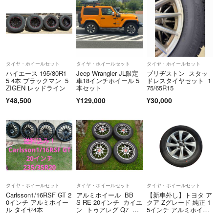
タイヤ・ホイールセット
タイヤ・ホイールセット
タイヤ・ホイールセット
ハイエース 195/80R1
Jeep Wrangler JL限定
ブリヂストン スタッ
5 4本 ブラックマン 5
車18インチホイール 5
ドレスタイヤセット 1
ZIGEN レッドライン
本セット
75/65R15
¥48,500
¥129,000
¥30,000
タイヤ・ホイールセット
タイヤ・ホイールセット
タイヤ・ホイールセット
Carlsson1/16RSF GT 2
アルミホイール BB
【新車外し】トヨタ ア
0インチ アルミホイー
S RE 20インチ カイエ
クア Zグレード 純正 1
ル タイヤ4本
ン トゥアレグ Q7 ス
5インチ アルミホイー
タッドレスタイヤ ブリ
ルタイヤ①