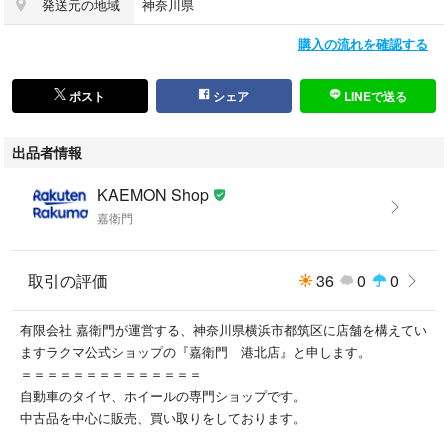
発送元の地域
神奈川県
上、ご購入をご検討下さい。
■中古商品に関しましてはリムキズ等がある場合は当方の主観で目立たな
購入の流れを確認する
い程度まで補修致します。但し、クロームメッキや特殊な塗料等の場合は
補修が出来ない商品もございます。
■車検対応に関しましては地域の陸運局や人の見る目等もございますので
ポスト
シェア
LINEで送る
当店としましては確実なお答えは控えさせて頂いております。
■中古品に関しましては洗浄可能な限り綺麗に洗浄しております。その
出品者情報
際、バランスウエイトを剥がしますが、ウエイトを剥がす際のテープの剥
がし跡は残ります。
KAEMON Shop
■走行に支障をきたすような、曲がり、歪み、クラック等は検品済みとな
嘉衛門
りますので安心してご使用頂けます。
□新品、未使用品のホイールに関しましては新品の箱入りの完品とは違い
取引の評価
36
0
0
ます。店舗にて展示している商品もございますので展示上、保管上での拭
き傷、磨き傷等がある場合がございますので予めご了承下さい。
有限会社 嘉衛門が運営する、神奈川県横浜市都筑区に店舗を構えてい
ますラクマ公式ショップの『嘉衛門 港北店』と申します。
□商品をご購入後、装着不可や装着によるお車に対する損害等はお受け出
＝＝＝＝＝＝＝＝＝＝＝＝＝＝
来ませんのでご理解の程お願い致します。
自動車のタイヤ、ホイールの専門ショップです。
中古品を中心に販売、買い取りをしております。
◆商品配送会社
佐川急便