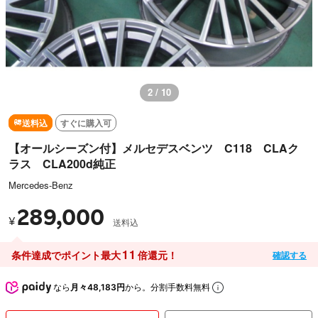
2 / 10
送料込
すぐに購入可
【オールシーズン付】メルセデスベンツ C118 CLAク
ラス CLA200d純正
Mercedes-Benz
289,000
¥
送料込
11
条件達成でポイント最大
倍還元！
確認する
なら
月々48,183円
から。分割手数料無料