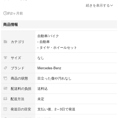
F:7.5J 18インチ +49
続きを表示する
R:7.5J 18インチ +49
約2ヶ月前
PCD：112/5H ハブ径：66.6パイ
商品情報
タイヤの銘柄
ダンロップ シンクロウェザー オールシーズン
自動車/バイク
タイヤサイズ
カテゴリ
›
自動車
F：225/45R18 残り溝：新品
›
タイヤ・ホイールセット
R：225/45R18 残り溝：新品
サイズ
なし
装着可能車種
メルセデスベンツ/Aクラス（W177）CLAクラス（C118）
ブランド
Mercedes-Benz
Bクラス（W247）CLAシューティングブレーク（X118）
商品の状態
目立った傷や汚れなし
※上記車種はあくまで参考とお考え下さい。
配送料の負担
送料込
【ホイールの状態】
配送方法
未定
リム傷補修済みです。目立つキズも無く綺麗な状態です。
発送日の目安
支払い後、2～3日で発送
■ガリキズ等が無い場合でも日常使用に伴う小キズ、擦り傷等はご了解の