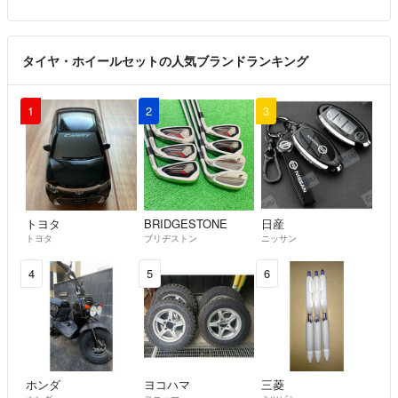
タイヤ・ホイールセットの人気ブランドランキング
1
2
3
トヨタ
BRIDGESTONE
日産
トヨタ
ブリヂストン
ニッサン
4
5
6
ホンダ
ヨコハマ
三菱