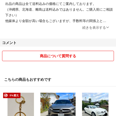
出品の商品は全て送料込みの価格にてご案内しております。
□原則以外（沖縄県、北海道、九州、離島は送料込みではありません。ご
（沖縄県、北海道、離島は送料込みではありません。ご購入前にご相談
購入前にご相談下さい）
下さい）
他媒体より金額が高い場合もございますが、手数料等の関係上と
なりますので予めご了承下さい。
続きを表示する
また、送料込みやお値引き済みでの出品もありますので、お値引きに対
応出来ない商品
コメント
もあります。予めご了承下さい。
ご購入後の返品は受け付けておりませんが出来る限りのサポートはさせ
て頂きます。
商品について質問する
いたずらや冷やかし等は事務局に通報致します。
店舗でのお取り付けも可能ですが、工賃としまして￥6000+消費税が
別途掛かります。
気持ちの良いお取り引きを心掛けていますので宜しくお願い致します。
こちらの商品もおすすめです
当店は安心の実働店舗です。専門店ならではの知識と経験を生かして
お客様に満足頂ける様、努めてまいります。
5%還元
※年末12/31～年始１/４までは休みですので発送業務は出来ません。
※※適格請求書登録番号※※