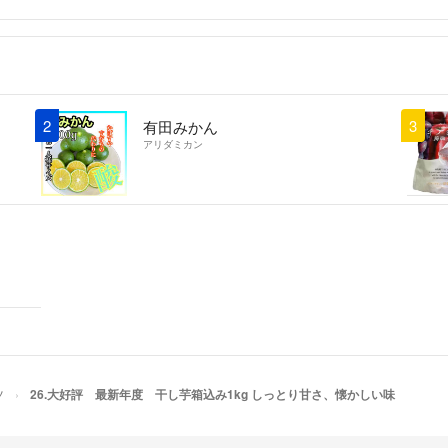
2
3
有田みかん
アリダミカン
ツ
26.大好評 最新年度 干し芋箱込み1kg しっとり甘さ、懐かしい味