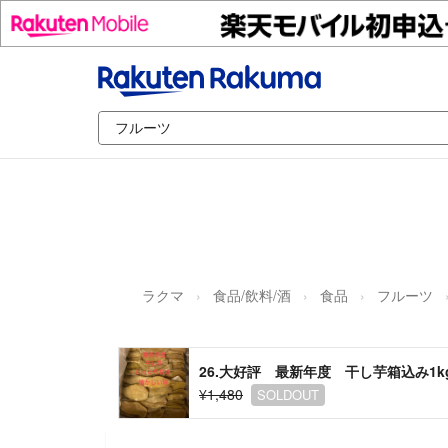
ラクマ
食品/飲料/酒
食品
フルーツ
26.大好評 最新年度 干し芋箱込み1
¥1,480
SOLDOUT