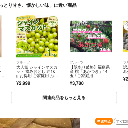
 しっとり甘さ、懐かしい味」に近い商品
フルーツ
フルーツ
フ
セ
大人気 シャインマスカ
【訳あり破格】福島県
訳
か
ット 摘みおとし 約1k
産 桃「あかつき」14
み
8
g お得用 ご家庭用 ぶど
玉 / ご家庭用
¥2
う
¥2,999
¥3,780
関連商品をもっと見る
送料込
すぐに