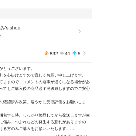
合は冷凍にして保存してください。
重さは多少前後致します。
購入後のキャンセル、返品、交換、クレーム対応等
's shop
み
送となります。別住所への発送をご希望の方は入札
、ご購入下さい。
832
41
5
札よろしくお願い致します。
がとうございます。
引を心掛けますので宜しくお願い申し上げます。
てますので，コメントの返事が遅くになる場合があ
ってもご購入後の商品必ず発送致しますのでご安心
れ確認済み次第、速やかに受取評価をお願いしま
梱包する時、しっかり検品してから発送しますが生
に傷み、つぶれなどの発生する恐れがありますの
ける方のみご購入をお願いいたします。
発送となります。別住所への発送をご希望の方は入