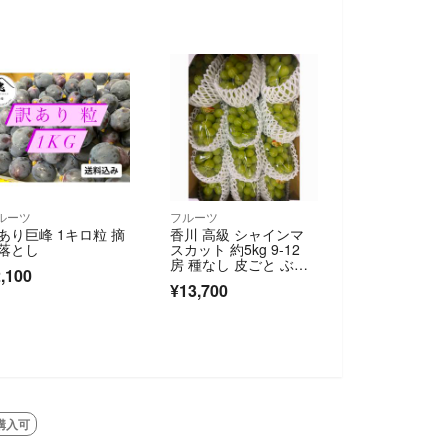
ルーツ
フルーツ
あり巨峰 1キロ粒 摘
香川 高級 シャインマ
落とし
スカット 約5kg 9-12
房 種なし 皮ごと ぶど
,100
う 葡萄
¥13,700
購入可