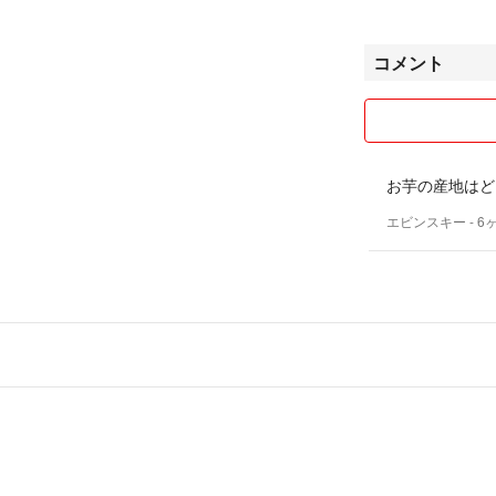
札前に登録を変更
★購入後のキャン
コメント
対応致しません。
十分ご理解の上よ
お芋の産地はど
エビンスキー
- 6