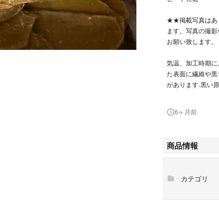
★★掲載写真はあ
ます。写真の撮影
お願い致します。
気温、加工時期に
た表面に繊維や黒
があります.黒い
品質に問題ありま
が、ほしいもの糖
6ヶ月前
品質に問題はござ
食べ方:このまま
商品情報
オーブンで少し焦
レンジで軽く温め
是非お試しくださ
カテゴリ
★すぐに召し上が
い。
【賞味期限】冷凍保