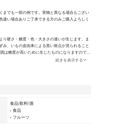
くまでも一部の例です。実物と異なる場合もござい
色違い場合ありご了承できる方のみご購入よろしく
より硬さ・糖度・色・大きさの違いが生じます。ま
ずみ、いもの皮由来による黒い斑点が見られること
原因は糖度が高いために生じたものになりますので、
せん。ほしいもの表面に白粉が吹く事があります
続きを表示する
分（麦芽糖）が表面に出て来たもので結晶なので、
いません。
でも柔らかく美味しいてますが、
げ目が付く位に焼けばさらに甘みが増します。電子
て頂けるとやわらかくなって食べやすくなります。
食品/飲料/酒
い♪
›
食品
›
フルーツ
る分は冷蔵して、それ以外は冷凍庫で保存して下さ
存27年3月