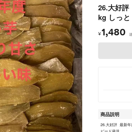
26.大好
kg しっ
1,480
¥
商品説明
26.大好評 最新
ピード発送