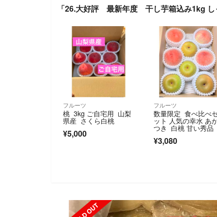
「26.大好評 最新年度 干し芋箱込み1kg
フルーツ
フルーツ
桃 3kg ご自宅用 山梨
数量限定 食べ比べ
県産 さくら白桃
ット 人気の幸水 あ
つき 白桃 甘い秀品 
¥5,000
個 ミスピーチ
¥3,080
SOLD OUT