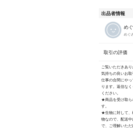
長期に保存する場
※生ものですので
出品者情報
※生ものにつきご
めぐみ
は致しません。
めぐ
ご登録住所への発
前に登録を変更後
取引の評価
ご理解のうえご入
ご覧いただきあり
気持ちの良いお取
仕事の合間にやっ
ります。返信なく
ください。
★商品を受け取ら
す。
★生物に対して、
物なので、配送中
で、ご理解いただ
★ご登録住所への