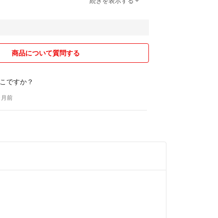
続きを表示する
後、ご購入下さい
セル、返品・クレーム発送後の紛失、トラブル等は
ろしくお願い致します。
商品について質問する
こですか？
ヶ月前