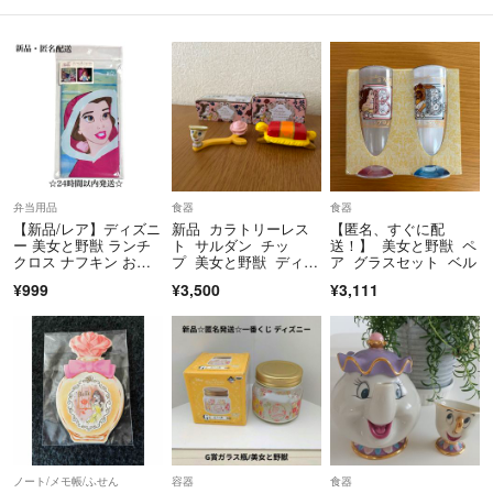
弁当用品
食器
食器
【新品/レア】ディズニ
新品 カラトリーレス
【匿名、すぐに配
ー 美女と野獣 ランチ
ト サルダン チッ
送！】 美女と野獣 ペ
クロス ナフキン お弁
プ 美女と野獣 ディズ
ア グラスセット ベル
当 入園 入学
ニーストア
¥999
¥3,500
¥3,111
ノート/メモ帳/ふせん
容器
食器