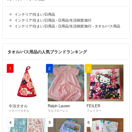
インテリア/住まい/日用品
インテリア/住まい/日用品
›
日用品/生活雑貨/旅行
インテリア/住まい/日用品
›
日用品/生活雑貨/旅行
›
タオル/バス用品
タオル/バス用品の人気ブランドランキング
1
2
3
今治タオル
Ralph Lauren
FEILER
イマバリタオル
ラルフローレン
フェイラー
4
5
6