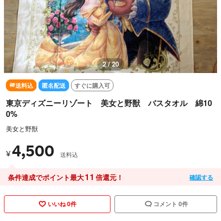
2 / 20
送料込
匿名配送
すぐに購入可
東京ディズニーリゾート 美女と野獣 バスタオル 綿10
0%
美女と野獣
4,500
¥
送料込
11
条件達成でポイント最大
倍還元！
確認する
いいね 0件
コメント 0件