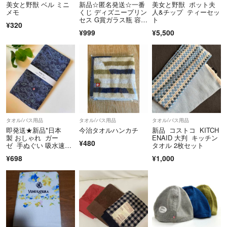
美女と野獣 ベル ミニ
新品☆匿名発送☆一番
美女と野獣 ポット夫
メモ
くじ ディズニープリン
人&チップ ティーセッ
セス G賞ガラス瓶 容
ト
¥320
器/美女と野獣
¥999
¥5,500
タオル/バス用品
タオル/バス用品
タオル/バス用品
即発送★新品*日本
今治タオルハンカチ
新品 コストコ KITCH
製 おしゃれ ガー
ENAID 大判 キッチン
¥480
ゼ 手ぬぐい 吸水速
タオル 2枚セット
乾 龍柄 紺色
¥698
¥1,000