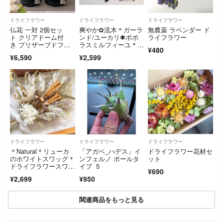
ドライフラワー
ドライフラワー
ドライフラワー
仏花 一対 2個セッ
爽やか✿流木＊ガーラ
無農薬 ラベンダー ド
ト クリアドーム付
ンド/ユーカリ✱ポポ
ライフラワー
き プリザーブドフラ
ラスミルフィーユ＊吊
¥480
ワー ドライフラワ
り下げ✿夏
¥6,590
¥2,599
ー お供え花 仏壇 お
盆 初盆 ペット供養
ドライフラワー
ドライフラワー
ドライフラワー
＊Natural＊リューカ
「アガベ_ハデス」イ
ドライフラワー花材セ
のホワイトスワッグ＊
ンフェルノ ボールタ
ット
ドライフラワースワッ
イプ 5
¥690
グ
¥2,699
¥950
関連商品をもっと見る