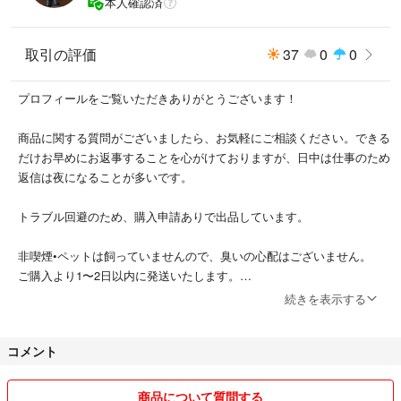
本人確認済
＃スワッグ アロマ ハーブ ブーケ プレゼント ハーバリウム オーガニ
ック フラワーアレンジメント 紫 切り花 花材 ポプリ 癒し
取引の評価
37
0
0
安眠
プロフィールをご覧いただきありがとうございます！
商品に関する質問がございましたら、お気軽にご相談ください。できる
だけお早めにお返事することを心がけておりますが、日中は仕事のため
返信は夜になることが多いです。
トラブル回避のため、購入申請ありで出品しています。
非喫煙•ペットは飼っていませんので、臭いの心配はございません。
ご購入より1〜2日以内に発送いたします。
続きを表示する
お互いに気持ちの良い取引ができるよう心がけておりますので、よろし
くお願いいたします。
コメント
商品について質問する