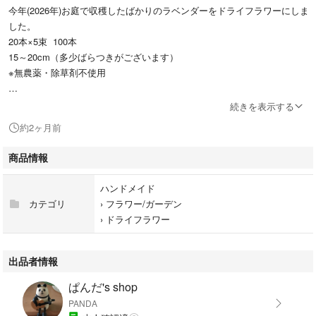
今年(2026年)お庭で収穫したばかりのラベンダーをドライフラワーにしま
した。
20本×5束 100本
15～20cm（多少ばらつきがございます）
※無農薬・除草剤不使用
お部屋のインテリアとして壁や花瓶に入れて飾ったり、バラにしてお風呂
続きを表示する
に入れたり、ポプリとしてご利用ください。
約2ヶ月前
収穫時期によって写真とは若干異なることがございます。
商品情報
ハンドメイド
丁寧に梱包して発送致しますが、ドライフラワーはとてもデリケートです
カテゴリ
›
フラワー/ガーデン
ので、多少花穂が取れてしまう恐れがあります。ご了承ください。
›
ドライフラワー
本数のご希望などございましたら、コメントにてご連絡いただけました
ら、対応させていただきます。
出品者情報
ぱんだ's shop
匿名便にてお送りします。
PANDA