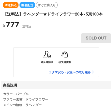
送料込
匿名配送
すぐに購入可
【送料込】ラベンダー★ドライフラワー20本×5束100本
777
¥
送料込
SOLD OUT
本人確認済
紛失補償有
ラクマ安心・安全への取り組み
商品説明
カラー···パープル
フラワー素材···ドライフラワー
メインの植物···ラベンダー