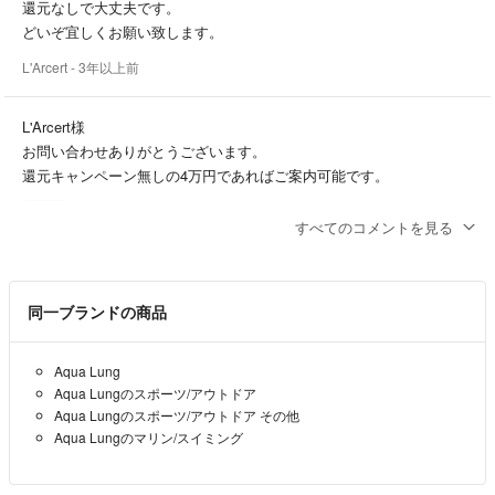
還元なしで大丈夫です。
どいぞ宜しくお願い致します。
L'Arcert
- 3年以上前
L'Arcert様
お問い合わせありがとうございます。
還元キャンペーン無しの4万円であればご案内可能です。
田中さん
- 3年以上前
出品者
すべてのコメントを見る
初めまして、コメント失礼します。
厚かましい質問になるのですが、4万円までお値下げして頂くことは
同一ブランドの商品
できませんでしょうか？
お手数をおかけしますが、ご検討の程おねがいいたします。
Aqua Lung
L'Arcert
- 3年以上前
Aqua Lungのスポーツ/アウトドア
Aqua Lungのスポーツ/アウトドア その他
Aqua Lungのマリン/スイミング