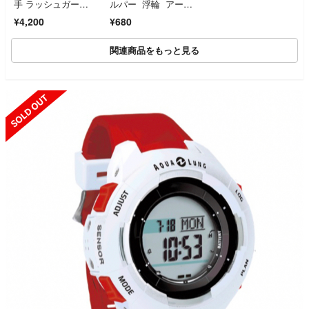
手 ラッシュガー
ルパー 浮輪 アーム
ド 黒 日焼け対策 BILL
リング ブルー
¥4,200
¥680
ABONG ブラック 羽
織り UV機能付き
関連商品をもっと見る
SOLD OUT