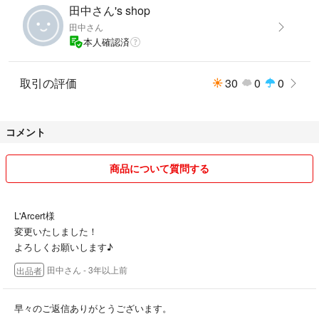
田中さん's shop
田中さん
本人確認済
取引の評価
30
0
0
コメント
商品について質問する
L'Arcert様
変更いたしました！
よろしくお願いします♪
田中さん
- 3年以上前
出品者
早々のご返信ありがとうございます。