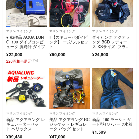
マリン/スイミング
マリン/スイミング
マリン/スイミング
♥️ 動作品 AQUA LUN
‼【スキューバダイビ
ダイビング アクアラ
G i100 ダイブコンピ
ング】 一式/フルセッ
ング BCD レディー
ュータ 腕時計 ダイブ
ト
ス XSサイズ ブラッ
ク/シルバー
¥22,000
¥50,000
¥24,800
(1%)
220円相当還元
マリン/スイミング
マリン/スイミング
マリン/スイミング
新品 アクアラング レ
美品 アクアラング BC
新品 160 ラッシュガ
ギュレーターセッ
ジャケット レギュレ
ード型セパレーツ水着
ト ヘリックス
ータ バッグ セット
¥1,599
¥99,430
¥47,000