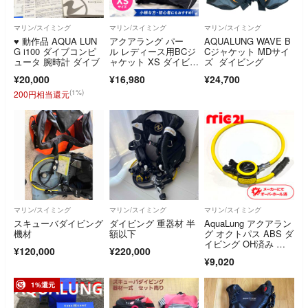
マリン/スイミング
マリン/スイミング
マリン/スイミング
♥️ 動作品 AQUA LUN
アクアラング パー
AQUALUNG WAVE B
G i100 ダイブコンピ
ル レディース用BCジ
Cジャケット MDサイ
ュータ 腕時計 ダイブ
ャケット XS ダイビン
ズ ダイビング
グ用 浮力調整
¥20,000
¥16,980
¥24,700
(1%)
200円相当還元
マリン/スイミング
マリン/スイミング
マリン/スイミング
スキューバダイビング
ダイビング 重器材 半
AquaLung アクアラン
機材
額以下
グ オクトパス ABS ダ
イビング OH済み 中
¥120,000
¥220,000
古 36
¥9,020
1%還元