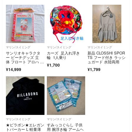
マリン/スイミング
マリン/スイミング
マリン/スイミング
サンリオキャラクタ
カーズ 足入れ浮き
新品 CLOSSHI SPOR
ー ビーチグッズ 立
輪 1人乗り
TS フード付き ラッシ
体 フロート アロハ キ
ュガード 水陸両用
¥1,700
ティ J-3885
¥14,999
¥1,799
マリン/スイミング
マリン/スイミング
★ビラボン★エレガン
すみっコぐらし 子供
トパーカー L 軽量薄
用 腕浮き輪 アームヘ