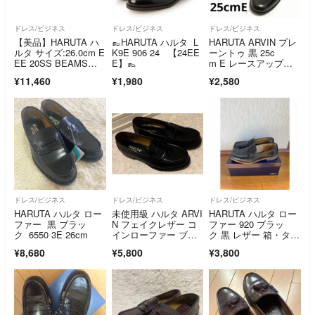
ドレス/ビジネス
ドレス/ビジネス
ドレス/ビジネス
【美品】HARUTA ハ
👞HARUTA ハルタ L
HARUTA ARVIN プレ
ルタ サイズ:26.0cm E
K9E 906 24 【24EE
ーントゥ 黒 25c
EE 20SS BEAMS別
E】👞
m E レースアップシ
注 BS706X 防水レザ
ューズ
¥11,460
¥1,980
¥2,580
ー コインローファ
ー ペニーローファ
ー ブラック 黒 日本
製 ブランド シュー
ズ 靴 コラボ【メン
ズ】【中古】
ドレス/ビジネス
ドレス/ビジネス
ドレス/ビジネス
HARUTA ハルタ ロー
未使用級 ハルタ ARVI
HARUTA ハルタ ロー
ファー 黒 ブラッ
N フェイクレザー コ
ファー 920 ブラッ
ク 6550 3E 26cm
インローファー ブラ
ク 黒 レザー 箱・タグ
ック
付
¥8,680
¥5,800
¥3,800