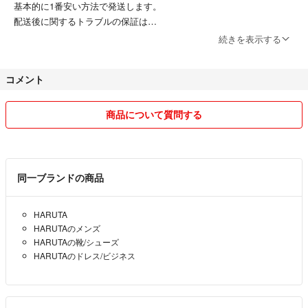
基本的に1番安い方法で発送します。
配送後に関するトラブルの保証は
できませんので予めご了承下さい。
続きを表示する
(ご希望があれば事前にお伝え下さい。)
品物の包装など不慣れな点あるかと思いますがご了承ください。m(__)
コメント
m
商品について質問する
コメントへの返信仕事の都合で遅くなる場合が有りますのでご了承下さ
い。
同一ブランドの商品
即購入OKですが
他にも出品している場合があるので購入前に
HARUTA
コメント頂けるとありがたいです。
HARUTAのメンズ
HARUTAの靴/シューズ
HARUTAのドレス/ビジネス
他サイトにて売れてしまった場合など突然の出品削除もあるのでご了承
下さい。