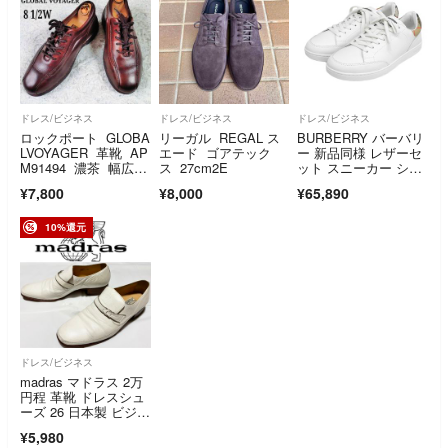
ドレス/ビジネス
ドレス/ビジネス
ドレス/ビジネス
ロックポート GLOBA
リーガル REGAL ス
BURBERRY バーバリ
LVOYAGER 革靴 AP
エード ゴアテック
ー 新品同様 レザーセ
M91494 濃茶 幅広 2
ス 27cm2E
ット スニーカー シュ
6.5㎝ コンフォー
ーズ メンズ ホワイ
¥7,800
¥8,000
¥65,890
ト 軽量 シューズ ス
ト 41 41
ニーカー
10%還元
ドレス/ビジネス
madras マドラス 2万
円程 革靴 ドレスシュ
ーズ 26 日本製 ビジネ
ス
¥5,980