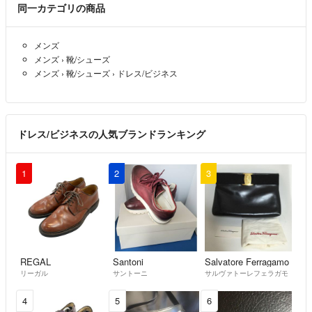
同一カテゴリの商品
値引き交渉OKですが希望額を提示して
下さい。非常識な大幅な値下げ交渉は
メンズ
スルーさせて頂きますのでご了承下さい。
メンズ
›
靴/シューズ
メンズ
›
靴/シューズ
›
ドレス/ビジネス
申し訳ありませんが着画は対応していません。
ドレス/ビジネスの人気ブランドランキング
1
2
3
REGAL
Santoni
Salvatore Ferragamo
リーガル
サントーニ
サルヴァトーレフェラガモ
4
5
6