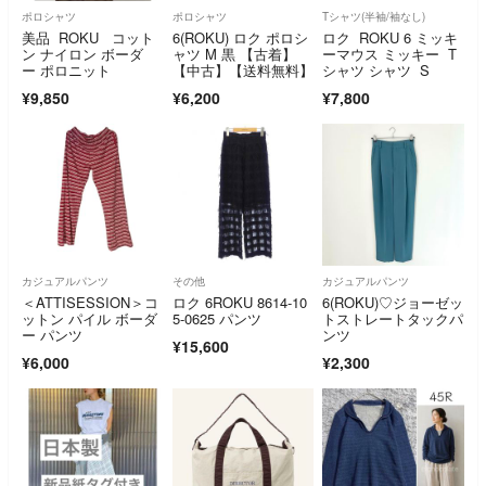
ポロシャツ
ポロシャツ
Tシャツ(半袖/袖なし)
美品 ROKU コット
6(ROKU) ロク ポロシ
ロク ROKU 6 ミッキ
ン ナイロン ボーダ
ャツ M 黒 【古着】
ーマウス ミッキー T
ー ポロニット
【中古】【送料無料】
シャツ シャツ S
¥9,850
¥6,200
¥7,800
カジュアルパンツ
その他
カジュアルパンツ
＜ATTISESSION＞コ
ロク 6ROKU 8614-10
6(ROKU)♡ジョーゼッ
ットン パイル ボーダ
5-0625 パンツ
トストレートタックパ
ー パンツ
ンツ
¥15,600
¥6,000
¥2,300