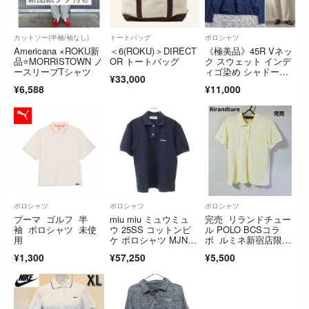
カットソー(半袖/袖なし)
トートバッグ
ポロシャツ
Americana ×ROKU新
＜6(ROKU)＞DIRECT
《極美品》45R Vネッ
品⭐️MORRISTOWN ノ
OR トートバッグ
ク スウェット インデ
ースリーブTシャツ
ィゴ染め シャドーボ
¥33,000
ーダートップス
¥6,588
¥11,000
ポロシャツ
ポロシャツ
ポロシャツ
プーマ ゴルフ 半
miu miu ミュウミュ
完売 リランドチュー
袖 ポロシャツ 未使
ウ 25SS コットンピ
ル POLO BCSコラ
用
ケ ポロシャツ MJN53
ボ ルミネ新宿店限定
5 ネイビー XS
ポロシャツ
¥1,300
¥57,250
¥5,500