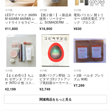
その他
その他
その他
LEDアイマスク (605N
【残２個！】＜新品未
電気バリカン 髭トリ
M 630NM 850NM) レ
使用＞ソーマダー
マー USB充電式 ブラ
ッドライトセラピー E
ム SOMADERM ソ
ック ブロンズ
MS
マダーム ③
¥11,800
¥16,900
¥630
その他
その他
その他
【まとめ売り】ちふ
効果バツグン即効 ユ
○ 2袋 ベルタ プレリ
れ セザンヌ ファシ
ビタマゴ3リフトアッ
ズム 90粒
オ INTO U 他 コスメ
プ美顔器ローラーコリ
¥7,299
セット
ほぐし小顔効果ツボ押
¥2,199
¥2,749
し毛穴引き締めオイル
充電不要フェイシャル
マッサージ
関連商品をもっと見る