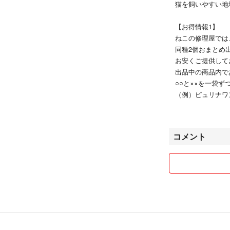
猫を飼いやすい地
【お得情報1】
ねこの修理屋では
同種2個おまとめ
お安くご提供して
出品中の商品内で
○○と××を一袋
（例）ピュリナ
避妊去勢後から 
ヒルズ サイ
コメント
避妊去勢後～チキン
が可能
上記の例の場合、
価格は2種の商品
2で割った単品価
☆まずは、どちら
コメントを下さ
その後、ご希望