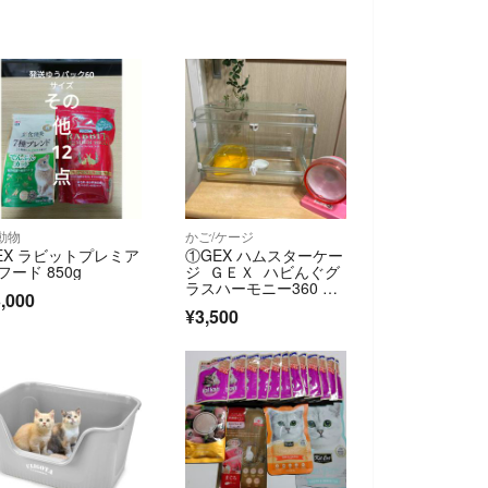
動物
かご/ケージ
EX ラビットプレミア
①GEX ハムスターケー
フード 850g
ジ ＧＥＸ ハビんぐグ
ラスハーモニー360 小
,000
動物 グラスハーモニー
¥3,500
360プラス