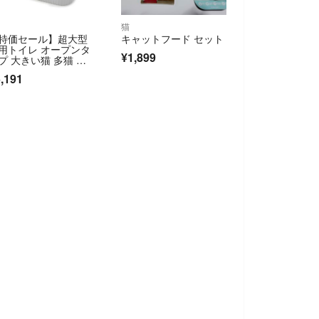
猫
特価セール】超大型
キャットフード セット
用トイレ オープンタ
¥1,899
プ 大きい猫 多猫 本
 簡単掃除
,191