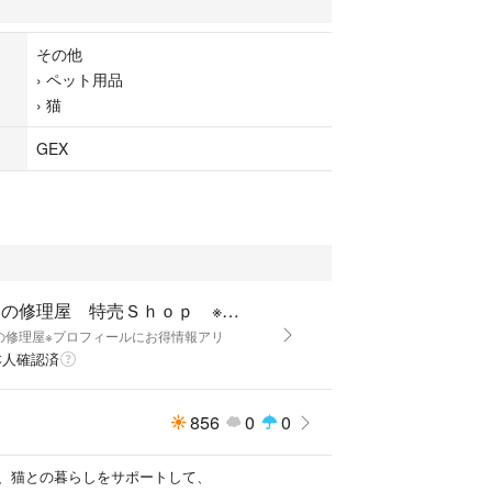
4日しても届かない場合、
認お願いします。
その他
›
ペット用品
ニューアルしました。
›
猫
拡大して、確認お願いします。
GEX
 ピュアクリスタル
用）
アクリスタル
（猫用）
アクリスタル
ージ（猫用）
アクリスタル
ねこの修理屋 特売Ｓｈｏｐ ※プロフィールにお得情報アリ
（猫用）
の修理屋※プロフィールにお得情報アリ
本人確認済
カルシウムの除去には、
０分ほどかかり
856
0
0
種、フィルターのタイプは
い
、猫との暮らしをサポートして、