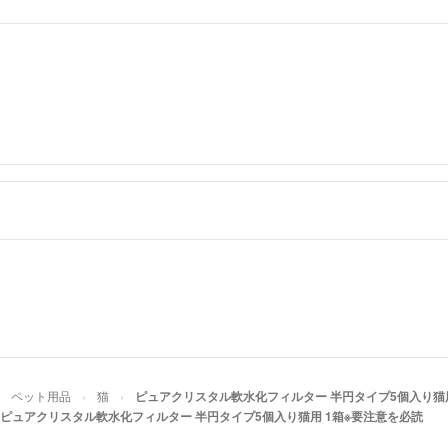
（稀に荷物サイズ
80サイズを超え
ご要望に添えない
【お得情報2】
荷物サイズが60
超えるものならば
＜関西＞＜東海＞
地方の方ならお支
希望時間を選べま
注文時にコメント
スムーズに取引が
（お支払いが当日1
確認が取れました
※ヤマト運輸の地
ペット用品
猫
ピュアクリスタル軟水化フィルター 半円タイプ5個入り猫用
ピュアクリスタル軟水化フィルター 半円タイプ5個入り猫用 1箱※要注意を必読