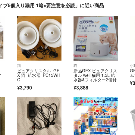
プ5個入り猫用 1箱※要注意を必読」に近い商品
猫
猫
小
タ
ピュアクリスタル GE
新品GEX ピュアクリス
G
イ
X 猫 給水器 PC15WH
タル well 猫用 1.5L 給
ム
C
水器&フィルター2個付
¥3
¥3,790
¥3,888