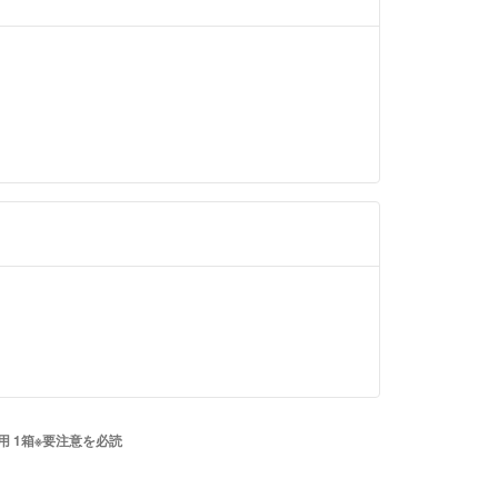
が
る場合、
こともあります。）
サイズを
、配送先が
＜上越＞＜北陸＞＜関東＞
払日の2日後より配達希望日、
す。
にご希望を添えていただければ
できます。
7：00までに
ならば、お支払日翌日も可能です）
域別を参照
 1箱※要注意を必読