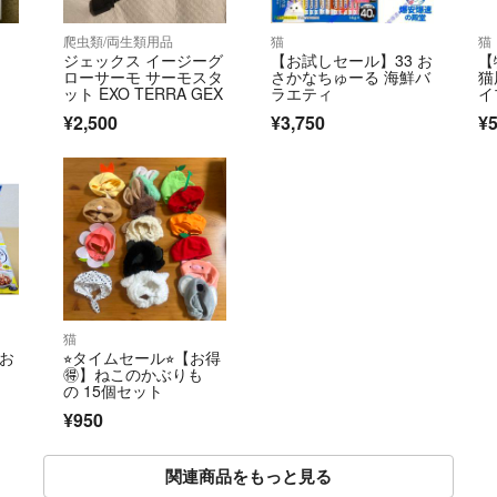
爬虫類/両生類用品
猫
猫
タ
ジェックス イージーグ
【お試しセール】33 お
【
ローサーモ サーモスタ
さかなちゅーる 海鮮バ
猫
ット EXO TERRA GEX
ラエティ
イ
体
¥2,500
¥3,750
¥5
猫
 お
⭐︎タイムセール⭐︎【お得
🉐】ねこのかぶりも
の 15個セット
¥950
関連商品をもっと見る