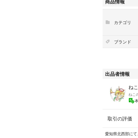
商品情報
配送手配後3，
ポストの中を確
カテゴリ
※パッケージがリ
二枚目の写真を
ブランド
対応機種：GEX
コパン（猫
GEX ピュ
クリアフロー
GEX ピュ
出品者情報
サークル・ケ
GEX ピュ
セラミックス
ねこ
◆マグネシウム・
循環開始より６
取引の評価
（注）対応する機
必ず確認して下さ
愛知県北西部にて