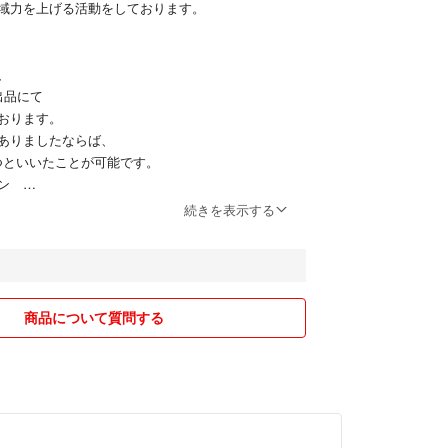
域力を上げる活動をしております。
、
出品にて
おります。
ありましたならば、
ずつといいたことが可能です。
ワン
チキン 2.2ｋｇ
続きを表示する
と
エンスダイエット
 1.8ｋｇ
です。
商品について質問する
タグの
格合計になります。
かの出品商品に
い、
の商品タグをあげます。