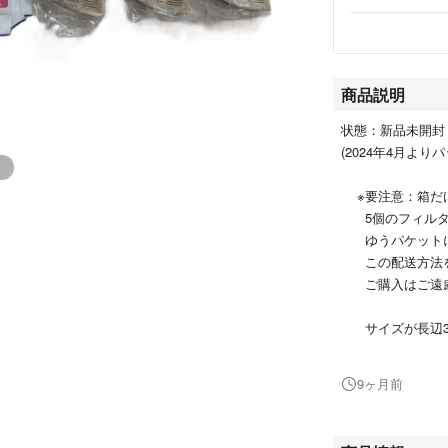
商品説明
状態：新品未開封
(2024年4月よ
※要注意：箱だ
5個のフィルタ
ゆうパケットに
この配送方法を
ご購入はご遠慮
サイズが長辺31
高さ3ｃｍにな
このサイズが
9ヶ月前
ご自宅のポス
不在届けがポ
入っていること