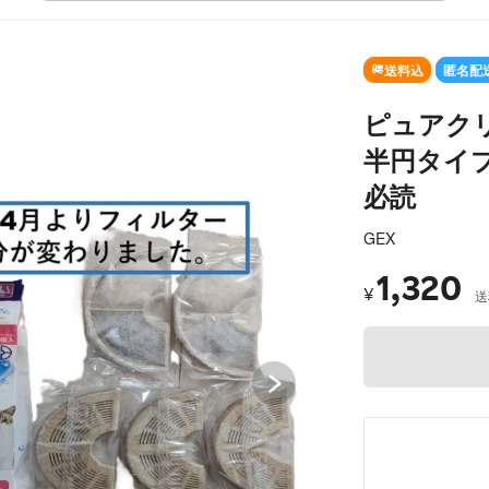
SOLD OUT
送料込
匿名配
ピュアク
半円タイプ
必読
GEX
1,320
¥
送