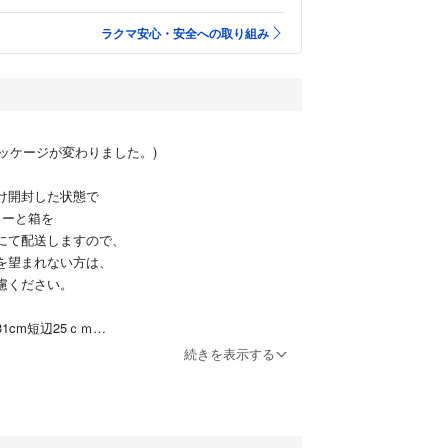
ラクマ安心・安全への取り組み
りパッケージが変わりました。)
け開封した状態で
ーと箱を
て配送しますので、
望まれない方は、
ください。
cm短辺25ｃｍ
り、
続きを表示する
入らない
トの場合
ストに
があります。