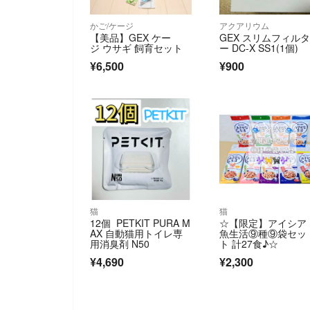
かご/ケージ
アクアリウム
【美品】GEX ケー
GEX スリムフィル
ジ ウサギ 飼育セット
ー DC-X SS1(1個)
¥6,500
¥900
猫
猫
12個 PETKIT PURA M
☆【限定】アイシア
AX 自動猫用トイレ専
魚生活⑨種⑨袋セッ
用消臭剤 N50
ト 計27食♪☆
¥4,690
¥2,300