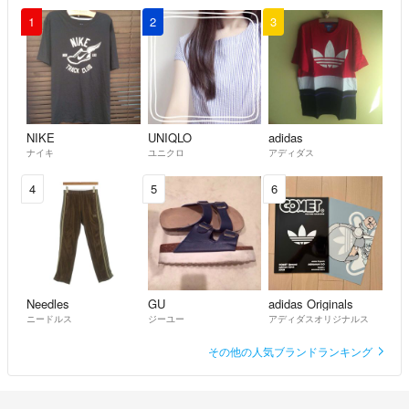
1
2
3
NIKE
UNIQLO
adidas
ナイキ
ユニクロ
アディダス
4
5
6
Needles
GU
adidas Originals
ニードルス
ジーユー
アディダスオリジナルス
その他の人気ブランドランキング