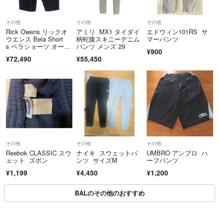
その他
その他
その他
Rick Owens リックオ
アミリ MX1 タイダイ
エドウィン101RS サ
ウエンス Bela Short
柄蛇腹スキニーデニム
マーパンツ
s ベラショーツ オーバ
パンツ メンズ 29
¥900
ーサイズ コットンパン
¥72,490
¥55,450
ツ ブラック DU01B736
8-RN
その他
その他
その他
Reebok CLASSIC スウ
ナイキ スウェットパ
UMBRO アンブロ ハ
ェット ズボン
ンツ サイズM
ーフパンツ
¥1,199
¥4,450
¥1,200
BALのその他のおすすめ