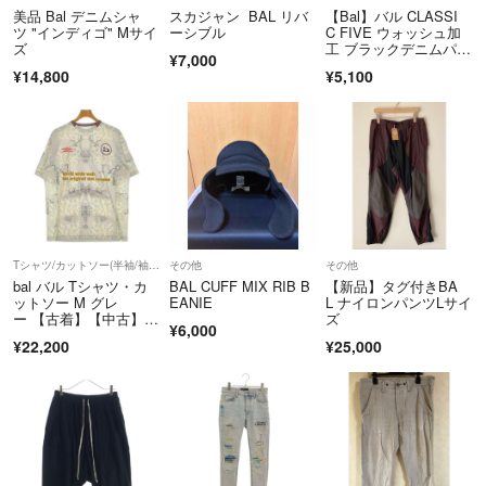
美品 Bal デニムシャ
スカジャン BAL リバ
【Bal】バル CLASSI
ツ "インディゴ" Mサイ
ーシブル
C FIVE ウォッシュ加
ズ
工 ブラックデニムパン
¥7,000
ツ
¥14,800
¥5,100
Tシャツ/カットソー(半袖/袖なし)
その他
その他
bal バル Tシャツ・カ
BAL CUFF MIX RIB B
【新品】タグ付きBA
ットソー M グレ
EANIE
L ナイロンパンツLサイ
ー 【古着】【中古】
ズ
¥6,000
【送料無料】
¥22,200
¥25,000