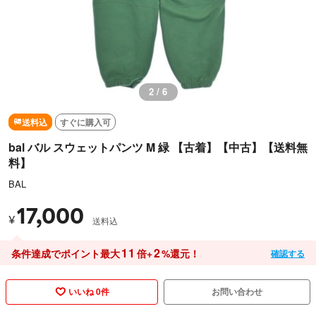
2 / 6
送料込
すぐに購入可
bal バル スウェットパンツ M 緑 【古着】【中古】【送料無
料】
BAL
17,000
¥
送料込
11
2
条件達成でポイント最大
倍+
%還元！
確認する
いいね 0件
お問い合わせ