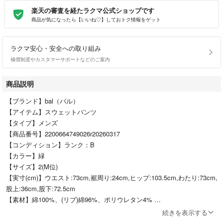
楽天の審査を経たラクマ公式ショップです
商品が気になったら【いいね♡】しておトク情報をゲット
ラクマ安心・安全への取り組み
補償制度やカスタマーサポートなどのご案内
商品説明
【ブランド】bal（バル）
【アイテム】スウェットパンツ
【タイプ】メンズ
【商品番号】2200664749026r20260317
【コンディション】ランク：B
【カラー】緑
【サイズ】2(M位)
【実寸(cm)】ウエスト:73cm,裾周り:24cm,ヒップ:103.5cm,わたり:73cm,
股上:36cm,股下:72.5cm
【素材】綿100%、(リブ)綿96%、ポリウレタン4%
【原産国】日本
続きを表示する
【コメント】ウエストはゴムにより調節可能です。