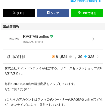
購入の流れを確認する
商品の状態を下記の基準で表示しております。
内容をよくご確認ください。
ポスト
シェア
LINEで送る
・新品同様…新品または新品同様のもの ※
・A…汚れやダメージがない、またはあっても目立たないきれいなもの
出品者情報
・B…着用感が少なく、汚れやダメージが気にならないもの
・C…着用感があり、汚れやダメージがみられるもの
RAGTAG online
・D…汚れやダメージが目立つもの
RAGTAG online
商品以外に付属している袋や靴の箱等はコンディションには含まれており
ません。
取引の評価
81,524
1,139
328
また、汚れや破れ等の記載もしておりませんので予めご了承ください。
※新品同様では、裾上げ等お直しがしてある場合もございます。
株式会社ティンパンアレイが運営する、リユースセレクトショップのR
AGTAGです。
#RAGTAGonline
毎日1,500~2,000点の新規商品をアップしています。
#メンズ_RAGTAGonline
ぜひご覧ください！
#bal_バル_メンズ_RAGTAGonline
#スウェットパンツ_メンズ_RAGTAGonline
※こちらのアカウントはラクマ公式パートナーのRAGTAG online(ラグタ
グ オンライン)によって運営されています。