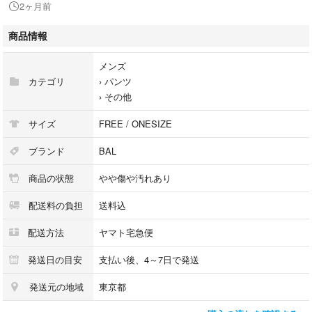
2ヶ月前
【その他詳細】
シーズン：春夏
商品情報
ポケット：あり 外ポケット:4
透け感：なし
メンズ
生地の厚さ：普通
カテゴリ
›
パンツ
裏地：なし
›
その他
伸縮性：あり
光沢：なし
サイズ
FREE / ONESIZE
開閉：無し
柄：無地
ブランド
BAL
丈：ショート丈・ハーフ丈
商品の状態
やや傷や汚れあり
配送料の負担
送料込
※商品は複数サイトで共有している為システムで在庫調整を行っておりま
すが、ずれが生じ欠品となる場合もございます。
配送方法
ヤマト宅急便
【商品コード】3328426M0002
発送日の目安
支払い後、4～7日で発送
発送元の地域
東京都
【コンディションについて】
RAGTAG Onlineでは商品がユーズドである性質を考慮して、