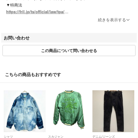
こちらの商品はラクマ公式パートナーのRAGTAGによって出品されていま
▼特商法
す。
https://fril.jp/ts/official/law/tpa/
▼返品特約
続きを表示する
https://fril.jp/ts/official/law/tpa/#return_policy
▼適格請求書発行事業者登録番号
お問い合わせ
T7010001074003
この商品について問い合わせる
【実店舗一覧】
RAGTAG渋谷店 / RAGTAG原宿店 / RAGTAG新宿店 / RAGTAG新宿マ
ルイアネックス店 / RAGTAG日本橋高島屋店 / RAGTAG有楽町マルイ店
/ RAGTAGニュウマン高輪店 / RAGTAGルミネ池袋店 / RAGTAG下北沢
こちらの商品もおすすめです
店 / RAGTAG吉祥寺店 / RAGTAG二子玉川ライズ店 / RAGTAGニュウマ
ン横浜店 / RAGTAG札幌店 / RAGTAG京都店 / RAGTAG心斎橋店 / RAG
TAGなんばパークス店 / RAGTAG神戸店 / RAGTAG広島店 / RAGTAG広
島府中店 / RAGTAG福岡店 / RAGTAG福岡パルコ店 /
rt銀座店 / rt名古屋店
シャツ
スカジャン
デニム/ジーンズ