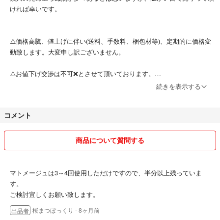
＊綿棒はオマケ！
ければ幸いです。
#コスメ
⚠️価格高騰、値上げに伴い(送料、手数料、梱包材等)、定期的に価格変
#メイク道具
動致します。大変申し訳ございません。
#ケアグッズ
#シャープナー
⚠️お値下げ交渉は不可❌とさせて頂いております。
#ペンシルシャープナー
続きを表示する
#アイブロウペンシル
⚠️おまとめ、同時購入の際は同梱が可能な物に関しましては、お気持ち
#ミディアムブラウン
ですが少々お値下げ致します。
#スクリューブラシ
コメント
ご希望の方はご購入の前に、コメントにてご連絡下さい‼️購入後のご対
#グリッター
応は出来かねます。
#涙袋
商品について質問する
#コンシーラー
⚠️迅速な発送を心掛けておますが、天候(降雪・積雪・台風等)、都合(通
#アイライナー
院・急用等)により遅れる場合がございます。その際はご連絡させて頂
#マトメージュ
きます。
マトメージュは3～4回使用しただけですので、半分以上残っていま
#整髪料
す。
#シーグラム
ご検討宜しくお願い致します。
ご理解頂ける方のご購入をお願い致します。
桜まつぼっくり
- 8ヶ月前
出品者