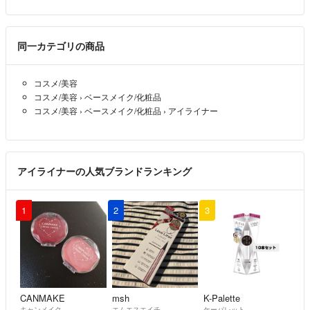
同一カテゴリの商品
コスメ/美容
コスメ/美容
›
ベースメイク/化粧品
コスメ/美容
›
ベースメイク/化粧品
›
アイライナー
アイライナーの人気ブランドランキング
1
2
3
CANMAKE
msh
K-Palette
キャンメイク
エムエスエイチ
ケーパレット