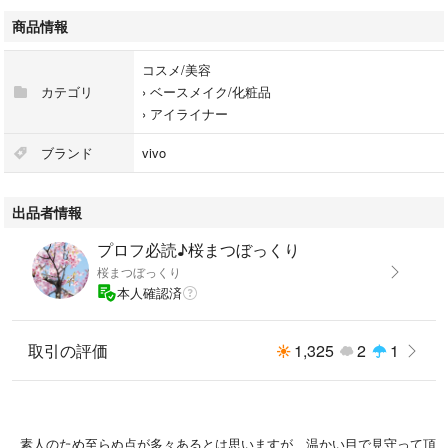
商品情報
☆ビボ アイフル アイライナー
ダークブラウン⑧
コスメ/美容
カテゴリ
›
ベースメイク/化粧品
›
アイライナー
☆matomege
前髪グルー
ブランド
vivo
前髪用整髪料
出品者情報
☆SHEGLAM
プロフ必読♪桜まつぼっくり
桜まつぼっくり
本人確認済
使わなくなった為出品しました。
数回使用しております。
ご理解のうえ、ご購入下さい。
取引の評価
1,325
2
1
＊バラ売り不可！
＊即購入可能！
素人のため至らぬ点が多々あるとは思いますが、温かい目で見守って頂