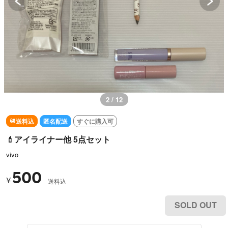
3 / 12
送料込
匿名配送
すぐに購入可
💄アイライナー他 5点セット
vivo
500
¥
送料込
SOLD OUT