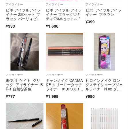
アイライナー
アイライナー
アイライナー
ビボ アイフルアイラ
ビボ アイフル アイラ
ビボ アイフルアイラ
イナー 2本セット ブ
イナー ブラック♡キ
イナー ブラウン
ラック パーリィピン
ティ♡3本セット⑅◡̈*
¥399
ク アイライナー
¥333
¥1,600
アイライナー
アイライナー
アイライナー
未使用 ケイト クリ
キャンメイク CANMA
ヒロインメイク ロン
ック アイライナー B
KE クリーミータッチ
グステイシャープジェ
R-1 自然な茶色
ライナー 01,07,08,1
ルライナーN 02 ダー
4 まとめ売り
クブラウン おまけ付
¥777
¥1,999
¥990
き