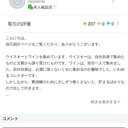
papasansp
りで作られたワイナリーですが、諸般の事情により廃園となっていました
本人確認済
が、1,997年にこの場所から1,880年代のワインが発見され、播州葡萄園の
存在が全国に知られるようになりました。その同じ場所で、同じ手法で葡
萄を栽培し、2,009年に初めてワインとなったのがこのワインです。当時
取引の評価
207
0
0
の葡萄から約400本のワインが出来てその内の1本が今回の1本になりま
す。
こんにちは。
この歴史的にも超貴重な1本(しか持っていません)を、是非コレクションに
自己紹介ページをご覧くださり、ありがとうございます。
加えてみては如何ですか？
ウイスキーとワインを集めています。ウイスキーは、自分自身で集めた
購入後は、東京の某ワインセラーに預けていましたが、今回の出品のため
ものと父親から譲り受けたものです。ワインは、自分一人で集めまし
に、画像後方に写っている自宅ワインセラーに持って来ました。
た。自分自身は、お酒に強くないくせに集めるのが趣味でした。いわゆ
るコレクターです。
Ｎ/Ｃ，Ｎ/Ｒでお願い致します。
しかしながら、断捨離のために少しずつ無くさないと、貯まるばかりな
ので出して行きます。
プチプチで包んで、割れないようにし、リサイクルダンボールに入れて発
送致します。
よろしくお願い致します。
続きを表示する
他のサイトにも出品していますので、そちらで売れた場合、こちらは即削
除させて頂きますことをご承知おき下さい。
コメント