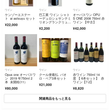
ワイン
ワイン
ワイン
ケンゾーエステー
巴工業 ワイン シャト
オーパスワン OPU
ト ai astsuyu セット
ーデュロシェサンテミ
S ONE 2008 750ml 赤
リオングランクリュ2
ワイン 【中古】
¥22,000
020
¥2,200
¥42,000
ワイン
ワイン
ワイン
Opus one オーパスワ
クール便着払 パオ
赤ワイン 750ml 14
ン 2019 年750ml 2
ロ・ベア3本セット
度 【 6本セット】 赤
本 未開栓(11）
ワイン【7-2】
¥21,000
¥80,000
¥8,820
関連商品をもっと見る