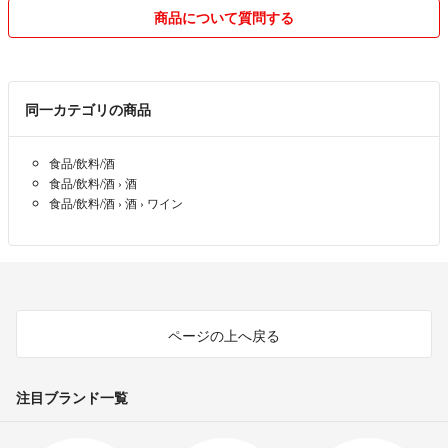
商品について質問する
＃日本ワイン
＃国営ワイナリー
＃播州葡萄園
同一カテゴリの商品
＃古酒
＃幻のワイン
食品/飲料/酒
＃サントリーワイン
食品/飲料/酒
›
酒
＃シャトーメルシャン
食品/飲料/酒
›
酒
›
ワイン
＃シャトー勝沼
＃鳥居平今村
＃フランスワイン
＃ブルゴーニュワイン
＃ボルドーワイン
＃カリフォルニアワイン
ページの上へ戻る
注目ブランド一覧