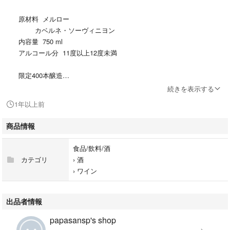
原材料 メルロー
カベルネ・ソーヴィニヨン
内容量 750 ml
アルコール分 11度以上12度未満
限定400本醸造
続きを表示する
1年以上前
播州葡萄園は日本初のワイナリーとして、明治政府により、明治13年に開
設されました。しかし、害虫の発生等により政策が転換され、明治27年頃
商品情報
に廃園となり幻の葡萄園と言われています。当園は葡萄園の復活を目指
し、2,003年に当時跡地に当時の品種と栽培法により開園しました。
食品/飲料/酒
本製品は2,009年産葡萄を当時と同じく全くの手作業で醸造しています。
カテゴリ
›
酒
2,009年の特徴 ： 8月まで梅雨が続くなど天候が不順で、葡萄の色付きが
›
ワイン
十分ではありませんでした。そのため、一部のブルゴーニュワインのよう
に薄い色になっていますが、赤ワイン本来の味わいであるタンニンの渋み
はしっかりと感じられます。（裏ラベルより）
出品者情報
papasansp's shop
超貴重な播州葡萄園の2,009年産の赤ワインになります。明治政府の肝い