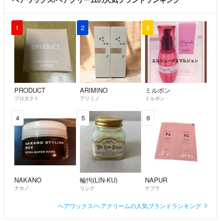
1
2
3
PRODUCT
ARIMINO
ミルボン
プロダクト
アリミノ
ミルボン
4
5
6
NAKANO
輪怐(LIN-KU)
NAPUR
ナカノ
リンク
ナプラ
ヘアワックス/ヘアクリームの人気ブランドランキング