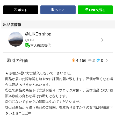
ポスト
シェア
LINEで送る
出品者情報
@LIKE's shop
@LIKE
本人確認済
取引の評価
4,156
2
0
★ 評価が遅い方は購入しないで下さいませ。
商品が届いた際確認し速やかに評価お願い致します。評価が遅くなる場
合は連絡ありきかと思います。
①全て新品の為値下げ交渉お断り（ブロック対象）、及び出品にない種
類本数組み合わせ等はお断りとなります。
②〇〇ないですか？の質問はやめてくださいませ。
③出品商品から違う商品のご質問、在庫ありますか？の質問は御遠慮下
さいませm(_ _)m