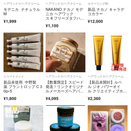
★配送は、購入頂いた1～3日以内の発送(土日祝日は除く場合あり)
ヘアワックス/ヘアクリーム
ヘアワックス/ヘアクリーム
カラーリング剤
万が一こちらの都合で発送が遅れる際には、必ずご連絡致します。
モデニカ ナチュラル
NAKANO ナカノ モデ
新品 ナカノ キャラデ
★発送後の発送日の依頼等はお客様においてご対応お願い致します。
M
ニカ ヘアワック
コカラー
ス 8 フリーズタフハー
★発送後、商品到着後⇨
¥1,999
¥12,000
ド 60g
¥1,100
申し訳ございませんが返品、交換等は一切お受けしてません。
★発送済の商品の破損等は一切責任を負いかねますのでご了承下さい。
その分しっかり梱包は行います。箱でお送り致します。
（商品発送時は新品状態で御座います。多くは配送、配達時の事故で御
座います。破損に関しては、各社配達配送業者にて保険が掛けられてお
り、各業者様にご連絡、破損商品を保管し、ご対応お願い致します。）
トリートメント
ヘアワックス/ヘアクリーム
ヘアワックス/ヘアクリーム
新品未使用 中野製
【数量限定】スピード
【新品未開封】ルベ
薬 プラントロップ C 3
発送！リンクオリジナ
ル ジオ パワーオイ
0g×5
ルメーカーズヘアバー
ル クリエイティブホー
ムNo997 70g
ルド 100g×2本
¥1,800
¥4,095
¥2,360