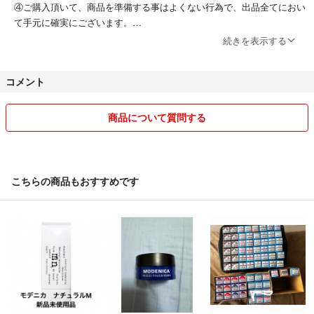
④ご購入頂いて、商品を準備する事はよくない行為で、出品全てにおい
て手元に確実にございます。
⑥出品に無いもの、出品した事の無いものにおいてのご質問もご遠慮下
続きを表示する
さいませ。仕事の片手間少しでも負担軽減の為ひと通りご理解下さいま
せm(_ _)m
コメント
★基本的には毎日発送、発送のタイミング時間は日によって異なりま
す。お休みの際はご連絡致します。
★ご購入については、コメント制ではない為購入希望等の事前コメント
商品について質問する
の返信は控えさせて頂きますm(_ _)m
★発送手続きは基本毎日13時〜16時頃(仕事の都合により多少前後アリ)
急遽休みとなる場合あり、必ず発送予定日をご案内いたします。
★発送は全て送料無料 日本郵便（ゆうパケットプラス、ゆうパック、
こちらの商品もおすすめです
ゆうパケットポスト、ゆうパケットミニ） 、ヤマト運輸（宅急便、宅
急便コンパクト、ネコポス）
★国内正規品・新品のお取扱い
★知識豊富な日本人が安心販売
★ 発送については、匿名配送、送料無料、
発送場所は関東圏内。
★商品の保管は物置がわりに借りてる賃貸アパートにて保管。自宅では
ない為、生活臭、ペット、喫煙等気にられる方も安心頂けます。