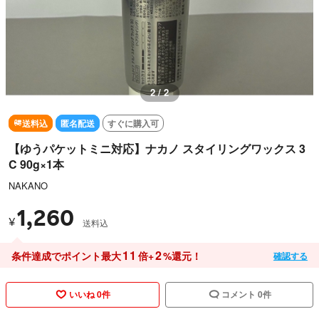
2 / 2
送料込
匿名配送
すぐに購入可
【ゆうパケットミニ対応】ナカノ スタイリングワックス 3
C 90g×1本
NAKANO
1,260
¥
送料込
11
2
条件達成でポイント最大
倍+
%還元！
確認する
いいね 0件
コメント 0件