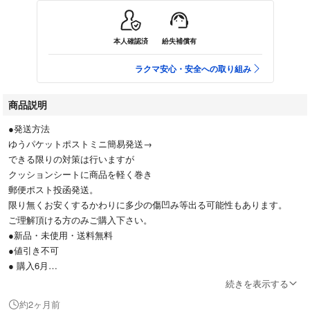
本人確認済
紛失補償有
ラクマ安心・安全への取り組み
商品説明
●発送方法
ゆうパケットポストミニ簡易発送→
できる限りの対策は行いますが
クッションシートに商品を軽く巻き
郵便ポスト投函発送。
限り無くお安くするかわりに多少の傷凹み等出る可能性もあります。
ご理解頂ける方のみご購入下さい。
●新品・未使用・送料無料
●値引き不可
● 購入6月
●匿名配送
続きを表示する
●【内容】
約2ヶ月前