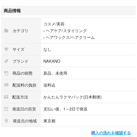
ナカノ スタイリングワックス 3C
(クリームタイプ)90g×1本
商品情報
●【販売元】中野製薬株式会社
コスメ/美容
カテゴリ
›
ヘアケア/スタイリング
●【生産国】日本製
›
ヘアワックス/ヘアクリーム
●日常の匂いにも安心、タバコ、ペットもいません。専用部屋にて保管
サイズ
なし
●15時前後発送手続き、都合により多少前後あり。
(土日祝日は休みの場合あり)
ブランド
NAKANO
●ご注文時、配送が遅れる場合、配送時⇨
商品の状態
新品、未使用
発送予定日のご連絡、発送のご連絡等基本的に24時間以内のご返信(土日
祝日の場合はご返信は遅れる場合あり)
配送料の負担
送料込
配送方法
かんたんラクマパック(日本郵便)
発送日の目安
支払い後、1～2日で発送
発送元の地域
東京都
購入の流れを確認する