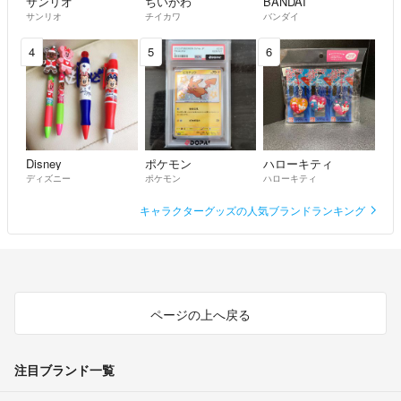
サンリオ
ちいかわ
BANDAI
サンリオ
チイカワ
バンダイ
4
5
6
Disney
ポケモン
ハローキティ
ディズニー
ポケモン
ハローキティ
キャラクターグッズの人気ブランドランキング
ページの上へ戻る
注目ブランド一覧