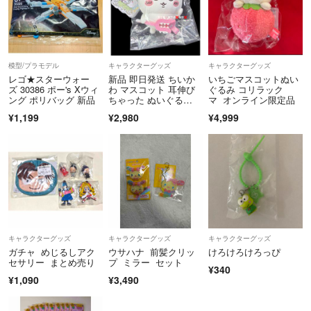
模型/プラモデル
キャラクターグッズ
キャラクターグッズ
レゴ★スターウォー
新品 即日発送 ちいか
いちごマスコットぬい
ズ 30386 ポー's Xウィ
わ マスコット 耳伸び
ぐるみ コリラック
ング ポリバッグ 新品
ちゃった ぬいぐる
マ オンライン限定品
み 映画
¥1,199
¥2,980
¥4,999
キャラクターグッズ
キャラクターグッズ
キャラクターグッズ
ガチャ めじるしアク
ウサハナ 前髪クリッ
けろけろけろっぴ
セサリー まとめ売り
プ ミラー セット
¥340
¥1,090
¥3,490