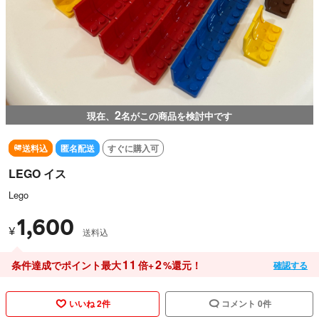
2
現在、
名がこの商品を検討中です
送料込
匿名配送
すぐに購入可
LEGO イス
Lego
1,600
¥
送料込
11
2
条件達成でポイント最大
倍+
%還元！
確認する
いいね 2件
コメント 0件