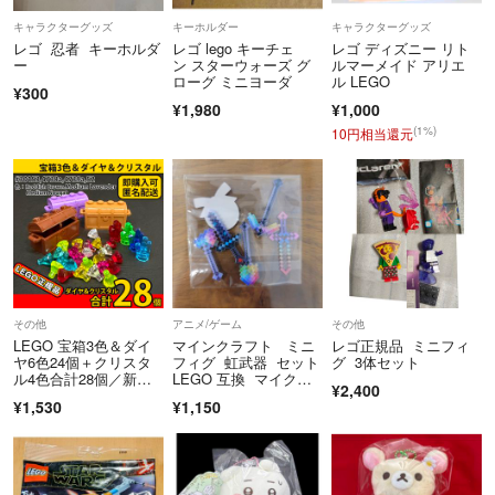
キャラクターグッズ
キーホルダー
キャラクターグッズ
レゴ 忍者 キーホルダ
レゴ lego キーチェ
レゴ ディズニー リト
ー
ン スターウォーズ グ
ルマーメイド アリエ
ローグ ミニヨーダ
ル LEGO
¥300
¥1,980
¥1,000
(1%)
10円相当還元
その他
アニメ/ゲーム
その他
LEGO 宝箱3色＆ダイ
マインクラフト ミニ
レゴ正規品 ミニフィ
ヤ6色24個＋クリスタ
フィグ 虹武器 セット
グ 3体セット
ル4色合計28個／新品,
LEGO 互換 マイク
¥2,400
正規品
ラ 剣 レゴ
¥1,530
¥1,150