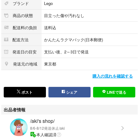
ブランド
Lego
商品の状態
目立った傷や汚れなし
配送料の負担
送料込
配送方法
かんたんラクマパック(日本郵便)
発送日の目安
支払い後、2～3日で発送
発送元の地域
東京都
購入の流れを確認する
ポスト
シェア
LINEで送る
出品者情報
/aki's shop/
8/6-8/12発送休止/aki
本人確認済