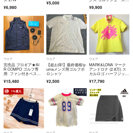
¥5,000
7cm
¥6,980
¥9,900
ウエア
ウエア
ウエア
完売品 プロギア★AI
【超お得!】最終価格!p
MARK&LONA マーク
R COMPO ゴルフ専
umaメンズ用ゴルフポ
アンドロナ (2.8万) ス
用 ファン付きベス
ロシャツ
カルロゴ ハーフジッ
ト 空調服
プ 半袖ポロシャツ モ
¥15,480
¥2,500
¥17,790
ックネック UV イエロ
ー36
1%還元
ウエア
ウエア
ウエア