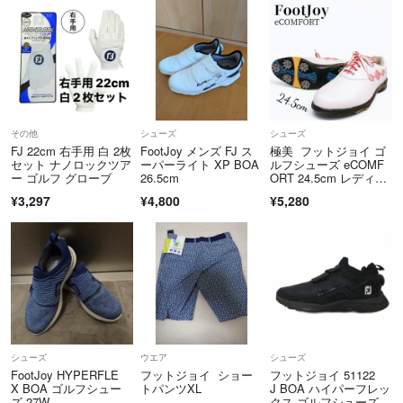
同居人に喫煙者やペットはいません。
■お願い■
発送後の破損、紛失、事故などにつきましては、責任は負えませんので
ご了承ください。
------------------------------------------
その他
シューズ
シューズ
FJ 22cm 右手用 白 2枚
FootJoy メンズ FJ ス
極美 フットジョイ ゴ
セット ナノロックツア
ーパーライト XP BOA
ルフシューズ eCOMF
長文のプロフィールお読み頂きありがとうございました^ ^
ー ゴルフ グローブ
26.5cm
ORT 24.5cm レディー
ス
古着が好きでたくさん出品しますので、気に入っていただければ嬉しい
¥3,297
¥4,800
¥5,280
です！
シューズ
ウエア
シューズ
FootJoy HYPERFLE
フットジョイ ショー
フットジョイ 51122
X BOA ゴルフシュー
トパンツXL
J BOA ハイパーフレッ
ズ 27W
クス ゴルフシューズ 2