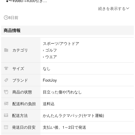
●〜¥9980→¥300引き
●¥10000〜→¥500引き
続きを表示する
8日前
●おまとめ割引あり
商品情報
///////////////////////////////////////////////////////////////////
スポーツ/アウトドア
●商品名
カテゴリ
›
ゴルフ
›
ウエア
FootJoy フットジョイ
ハーフボタン 半袖ナイロンジャケット
サイズ
なし
●ポイント
ブランド
FootJoy
商品の状態
目立った傷や汚れなし
フットジョイからベージュのハーフボタン半袖ナイロンジャケットです！
胸とバックに刺繍ロゴ！
配送料の負担
送料込
裾リブ入り♪
配送方法
かんたんラクマパック(ヤマト運輸)
発送日の目安
支払い後、1～2日で発送
●状態