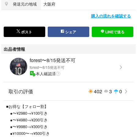
発送元の地域
大阪府
目立った傷や汚れはありません。
購入の流れを確認する
-------------------------------------------
ポスト
シェア
LINEで送る
出品者情報
●素材→写真の通り
forest〜8/15発送不可
forest〜8/15発送不可
本人確認済
●サイズ→L
取引の評価
402
3
0
■お得な【フォロー割】
●カラー→ベージュ
●〜¥2980→¥100引き
●〜¥4980→¥200引き
●〜¥9980→¥300引き
●¥10000〜→¥500引き