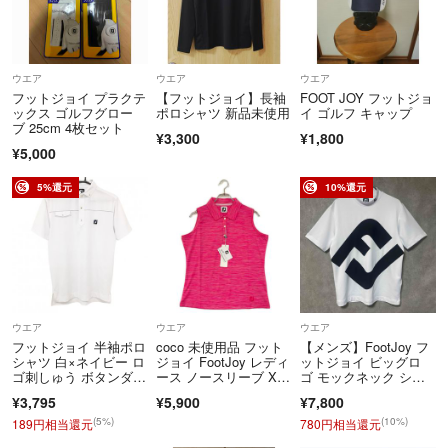
優先させていただきます。
■USED■
状態の良い古着を厳選して出品していますが、ヴィンテージアイテムに
ウエア
ウエア
ウエア
なりますので、抵抗のある方や、新品をお求めの方はご遠慮ください。
フットジョイ プラクテ
【フットジョイ】長袖
FOOT JOY フットジョ
多少の使用感や汚れなどはご理解いただける方のみご購入をお願いしま
ックス ゴルフグロー
ポロシャツ 新品未使用
イ ゴルフ キャップ
ブ 25cm 4枚セット
す。
¥3,300
¥1,800
¥5,000
■取り置き■
5%還元
10%還元
基本的には取り置きは承っておりません。
どうしてもご希望の場合は、購入が確実で且つ、１週間以内にご購入の
方に限ります。
■お断り■
多数出品していますので、着画はお断りしていますので、ご了承くださ
ウエア
ウエア
ウエア
い。
フットジョイ 半袖ポロ
coco 未使用品 フット
【メンズ】FootJoy フ
シャツ 白×ネイビー ロ
ジョイ FootJoy レディ
ットジョイ ビッグロ
■発送■
ゴ刺しゅう ボタンダウ
ース ノースリーブ X
ゴ モックネック シャ
ン メンズ M ゴルフウ
L ピンク ポロシャ
ツ ホワイト L
購入後、２日以内に発送します！
¥3,795
¥5,900
¥7,800
ェア FootJoy
ツ ストレッチ メラン
ジ 吸汗 抗菌防臭 イー
(5%)
(10%)
189円相当還元
780円相当還元
ジーケア
■同居人■