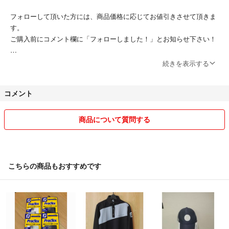
PBF13-30
フォローして頂いた方には、商品価格に応じてお値引きさせて頂きま
す。
肩幅/身幅/袖丈/着丈
ご購入前にコメント欄に「フォローしました！」とお知らせ下さい！
肩幅··· cm
身幅···68cm
■おまとめ割もはじめました！
続きを表示する
袖丈···53cm(襟首から)
おまとめ買いでさらにお値引きさせて頂きますので、コメント欄にてご
着丈···73cm
相談下さい。
コメント
■もちろん即購入も大歓迎です！
商品について質問する
スムーズで気持ち良い取引のために、誠心誠意対応させて頂きますの
で、どうぞよろしくお願いします^_^
------------------------------------------
こちらの商品もおすすめです
以下、ご一読頂きますようよろしくお願いしますm(_ _)m
■優先順位■
他の方のコメントがある場合でも基本的には、即購入してくださる方を