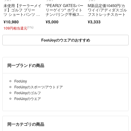
未使用【テーラーメイ
"PEARLY GATESパー
M新品定価10450円/カ
ド】ゴルフ プリー
リーゲイツ" ホワイト
ワイイ/アディダスゴル
ツ ショートパンツ ス
ナンバリング半袖スニ
フストレッチスカート
トレッチ 撥水 S紺ネイ
ード 半袖シャツ ゴル
¥10,980
¥5,000
¥3,333
ビー×白ホワイト ハー
フウェア 89 ホワイ
フパンツ スポーツ 無
ト M
(1%)
109円相当還元
地
FootJoyのウエアのおすすめ
同一ブランドの商品
FootJoy
FootJoyのスポーツ/アウトドア
FootJoyのゴルフ
FootJoyのウエア
同一カテゴリの商品