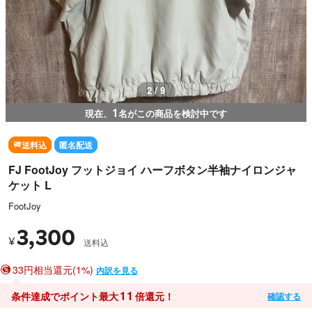
3 / 9
1
現在、
名がこの商品を検討中です
送料込
匿名配送
FJ FootJoy フットジョイ ハーフボタン半袖ナイロンジャ
ケット L
FootJoy
3,300
¥
送料込
33円相当還元(1%)
内訳を見る
11
条件達成でポイント最大
倍還元！
確認する