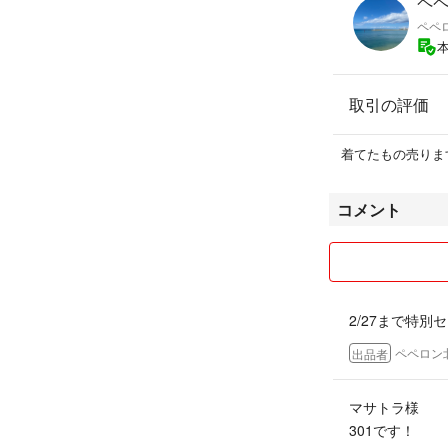
ペ
ペペ
取引の評価
着てたもの売りま
コメント
2/27まで特別
ペペロン
出品者
マサトラ様
301です！