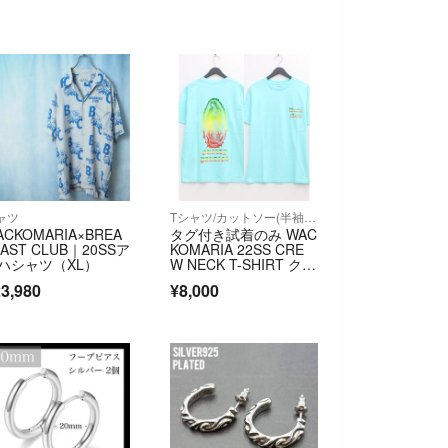
ャツ
Tシャツ/カットソー(半袖/袖なし)
ACKOMARIA×BREA
タグ付き試着のみ WAC
FAST CLUB｜20SSア
KOMARIA 22SS CRE
ハシャツ（XL）
W NECK T-SHIRT クル
ーネックTシャツ ラス
3,980
¥8,000
タカラー マリア像