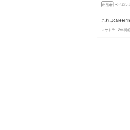
ペペロン
出品者
これはcareerr
マサトラ
- 2年弱