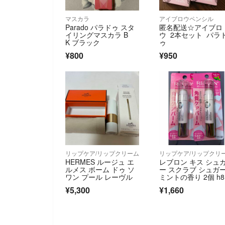
マスカラ
アイブロウペンシル
Parado パラドゥ スタ
匿名配送☆アイブロ
イリングマスカラ B
ウ 2本セット パラ
K ブラック
ゥ
¥800
¥950
リップケア/リップクリーム
リップケア/リップクリ
HERMES ルージュ エ
レブロン キス シュ
ルメス ボーム ドゥ ソ
ー スクラブ シュガ
ワン プール レーヴル
ミントの香り 2個 h8
¥5,300
¥1,660