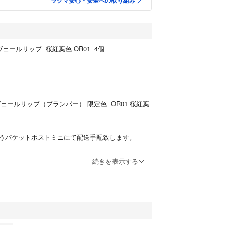
ラクマ安心・安全への取り組み
ェールリップ 桜紅葉色 OR01 4個
ェールリップ（プランパー） 限定色 OR01 桜紅葉
うパケットポストミニにて配送手配致します。
続きを表示する
らもみじ)」をイメージした赤みを帯びた深みのある
た印象を演出します。今回、桜の名所・パワースポ
増上寺にて“桜祈願”を実施。手にとる方に幸運が訪
めました。
ソメイヨシノ)エキス配合