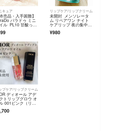
ニキュア
リップケア/リップクリーム
終売品・入手困難】
未開封 メンソレータ
araDo パラドゥ ミニ
ム リペアワン ナイト
イル PL10 甘酸っぱ
ケアリップ 夜の集中浸
リー
透保湿 8g
899
¥980
ップケア/リップクリーム
IOR ディオール アデ
クトリップグロウ オ
ル 001ピンク（リッ
オイル）
,700