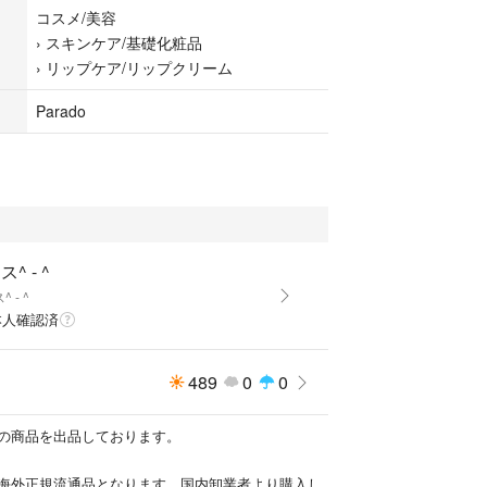
んで血行促進、自然な赤みを引き出す
コスメ/美容
っぷりのうるおいとツヤを与え、縦ジワが目立たな
›
スキンケア/基礎化粧品
感のあるみすみずしい唇を演出
›
リップケア/リップクリーム
成分配合
、メントキシプロパンジ)
Parado
リップ
ス^ - ^
^ - ^
本人確認済
489
0
0
の商品を出品しております。
海外正規流通品となります。国内卸業者より購入し