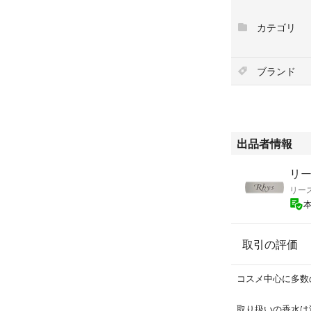
・くるくる塗りこ
・美容液成分がた
カテゴリ
い、ぷっくり立体
・熱感成分&冷感
(バニリルブチル
ブランド
・無香料
#パラドゥ
#Parado
#リップ
出品者情報
#サクラヴェール
#美容液
リー
#オフィス
リース
#口紅
#リップクリーム
#プチプラコスメ
取引の評価
#リップスクラブ
コスメ中心に多数
取り扱いの香水は