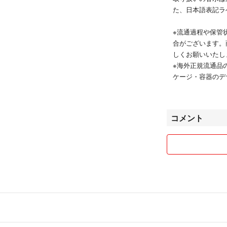
た、日本語表記ラ
※流通過程や保管
合がございます。
しくお願いいたし
※海外正規流通品
ケージ・容器のデ
承ください。
基本的に24時間
コメント
・状態に強いこだ
ください。
・ご不明点がござ
内容をご確認のう
ます。
お互い気持ちの良
願いいたします^ - 