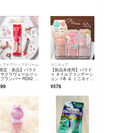
ップケア/リップクリーム
マニキュア
限定・新品】パラド
【新品未使用】パラド
 サクラヴェールリッ
ゥ ネイルファンデーシ
 プランパー RD02 桜
ョン 1本 ＆ ミニネイ
ぼみ色
ル 2本セット
999
¥578