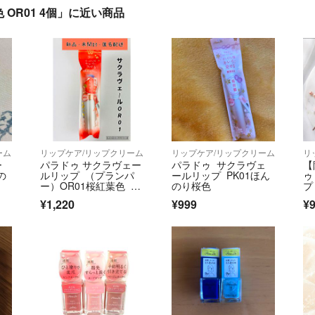
OR01 4個」に近い商品
ーム
リップケア/リップクリーム
リップケア/リップクリーム
リ
ー
パラドゥ サクラヴェー
パラドゥ サクラヴェ
【
の
ルリップ （プランパ
ールリップ PK01ほん
ゥ
o
ー）OR01桜紅葉色 唇
のり桜色
プ
用美容液
つ
¥1,220
¥999
¥