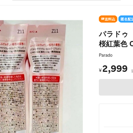
SOLD OUT
送料込
匿名配
パラドゥ
桜紅葉色 O
Parado
2,999
¥