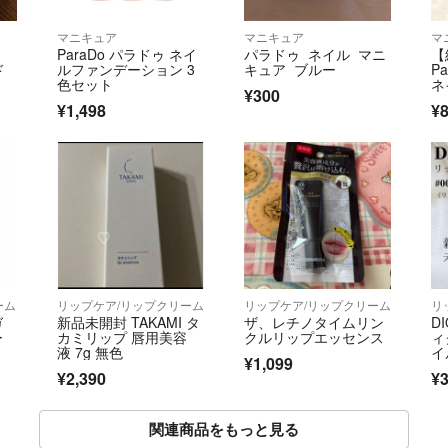
マニキュア
マニキュア
マ
ParaDo パラドゥ ネイ
パラドゥ ネイル マニ
【
ド
ルファンデーション 3
キュア ブルー
P
色セット
ネ
¥300
ベ
¥1,498
¥
ーム
リップケア/リップクリーム
リップケア/リップクリーム
リ
ガ
新品未開封 TAKAMI タ
ザ、レチノタイムリン
D
ー
カミリップ 唇用美容
クルリップエッセンス
ィ
液 7g 無色
イ
¥1,099
プ
¥2,390
¥3
関連商品をもっと見る