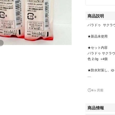
商品説明
パラドゥ サクラヴ
★新品未使用
★セット内容
パラドゥ サクラヴ
色 2.0g ×4個
★防水対策し、ゆ
★商品説明
・「桜紅葉(さく
4ヶ月前
橙色で、落ち着い
ットとして名高い
れるよう願いを込
商品情報
・保湿成分、桜(