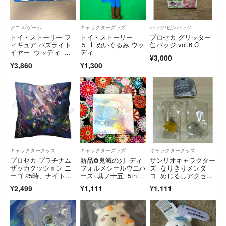
アニメ/ゲーム
キャラクターグッズ
バッジ/ピンバッジ
トイ・ストーリー フ
トイ・ストーリー
プロセカ グリッター
ィギュア バズライト
５ L ぬいぐるみ ウッ
缶バッジ vol.6 C
イヤー ウッディ ジ
ディ
¥3,000
ェシー バラ売り可
¥3,860
¥1,300
キャラクターグッズ
キャラクターグッズ
キャラクターグッズ
プロセカ プラチナム
新品✿鬼滅の刃 ディ
サンリオキャラクター
ザッカクッション ニ
フォルメシールウエハ
ズ なりきりメンダ
ーゴ 25時、ナイトコ
ース 其ノ十五 5thレ
コ めじるしアクセサ
ードで。 初音ミク
ア 悲鳴嶼行冥 ★4
リー ポムポムプリ
¥2,499
¥1,111
¥1,111
ン シナモロール バ
ンダイ ガチャ