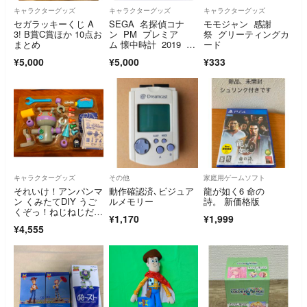
キャラクターグッズ
キャラクターグッズ
キャラクターグッズ
セガラッキーくじ A
SEGA 名探偵コナ
モモジャン 感謝
3! B賞C賞ほか 10点お
ン PM プレミア
祭 グリーティングカ
まとめ
ム 懐中時計 2019 怪
ード
盗キッド
¥5,000
¥5,000
¥333
キャラクターグッズ
その他
家庭用ゲームソフト
それいけ！アンパンマ
動作確認済､ビジュア
龍が如く6 命の
ン くみたてDIY うご
ルメモリー
詩。 新価格版
くぞっ！ねじねじだだ
¥1,170
¥1,999
んだん
¥4,555