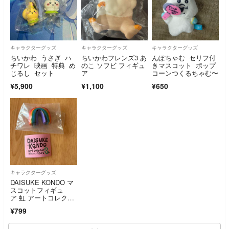
キャラクターグッズ
キャラクターグッズ
キャラクターグッズ
ちいかわ うさぎ ハ
ちいかわフレンズ3 あ
んぽちゃむ セリフ付
チワレ 映画 特典 め
のこ ソフビ フィギュ
きマスコット ポップ
じるし セット
ア
コーンつくるちゃむ〜
¥5,900
¥1,100
¥650
キャラクターグッズ
DAISUKE KONDO マ
スコットフィギュ
ア 虹 アートコレクシ
ョン3 アートコレクシ
¥799
ョン ダイスケコンド
ウ ガチャガチャ 虹