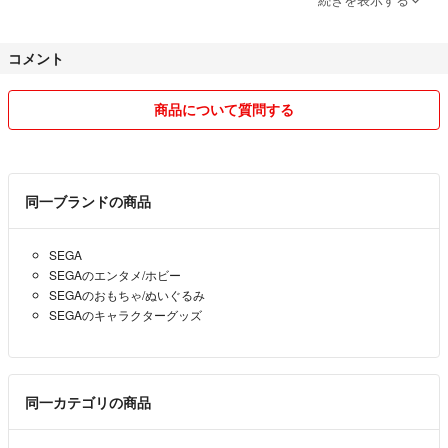
④当方にて使用済み品の場合、可能な範囲でアルコールスプレー等で除
菌します。(書籍や精密機器等不可能な物は除く)衣類や布製品は家庭用
コメント
洗濯機で洗濯します。（ほぼ新品で購入時の紙タグ付きのもの・洗えな
い素材のものを除く）柔軟剤不使用でアタックを使用予定ですが、匂い
等気になる方はご遠慮ください。
商品について質問する
⑤基本的にかんたんラクマパック使用です。梱包都合にて、購入後にヤ
マトか日本郵便で変えることがありますので、予めご了承ください。ス
ムーズな発送の為に、その場合の確認連絡は取りません。いずれも匿名
配送です。
同一ブランドの商品
【評価について】
SEGA
お支払が間に合わない場合や、キャンセルご希望の場合はコメント頂け
SEGAのエンタメ/ホビー
ますと評価は配慮させて頂きます👍
SEGAのおもちゃ/ぬいぐるみ
不具合あった場合は、評価より先にメッセージを頂けますと幸いです。
SEGAのキャラクターグッズ
子育ての合間に出品しておりますので、ご返答が遅くなれば申し訳あり
ません。
気持ちの良い取引ができればと思います！
同一カテゴリの商品
コメント歓迎です😋