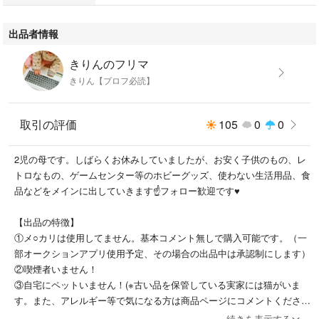
出品者情報
きりんのフリマ
きりん【プロフ必読】
取引の評価
105
0
0
2児の母です。しばらくお休みしていましたが、お安く子供のもの、レ
トロなもの、ゲームセンター等のホビーグッズ、使わない生活用品、食
品などをメインに出していきます☝️フォロー歓迎です♥
【出品の特徴】
①メ○カリは使用してません。基本コメント無しで購入可能です。（一
部オークションアプリ使用予定、その場合の出品中は承認制にします）
②喫煙者いません！
③自宅にペットいません！(※古い品を保管している実家には猫がいま
す。また、アレルギー等で気になる方は商品ページにコメントくださ
い)
続きを表示する