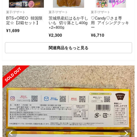
菓子/デザート
菓子/デザート
菓子/デザート
BTS×OREO 韓国限
茨城県産紅はるか干し
♡Candy♡さま専
定☆【2箱セット】
いも 切り落とし400g
用 アイシングクッキ
×2=800g
ー
¥1,699
¥2,300
¥6,710
関連商品をもっと見る
SOLD OUT