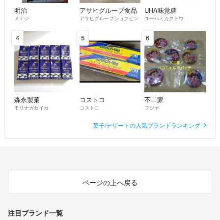
明治
アサヒグループ食品
UHA味覚糖
メイジ
アサヒグループショクヒン
ユーハミカクトウ
4
5
6
森永製菓
コストコ
不二家
モリナガセイカ
コストコ
フジヤ
菓子/デザートの人気ブランドランキング
ページの上へ戻る
注目ブランド一覧