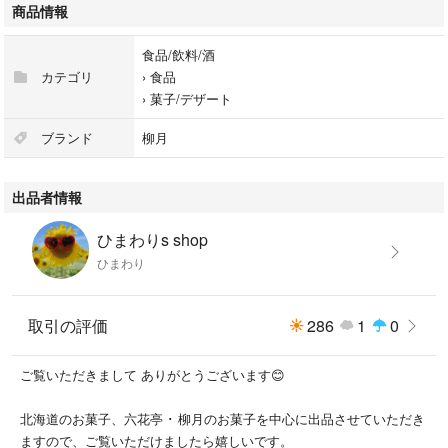
◆箱のまま ゆうパケットプラスの箱にお入れし、常温でのお届けとなり
商品情報
ます。
食品/飲料/酒
◆発送中の割れや潰れ、気温による溶けなどにご理解いただける方のみ、
カテゴリ
›
食品
宜しくお願い致します。
›
菓子/デザート
ブランド
柳月
出品者情報
ひまわりs shop
ひまわり
取引の評価
286
1
0
ご覧いただきまして ありがとうございます😊
北海道のお菓子、六花亭 ･ 柳月のお菓子を中心に出品させていただき
ますので、ご覧いただけましたら嬉しいです。