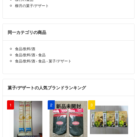
柳月の菓子/デザート
同一カテゴリの商品
食品/飲料/酒
食品/飲料/酒
›
食品
食品/飲料/酒
›
食品
›
菓子/デザート
菓子/デザートの人気ブランドランキング
1
2
3