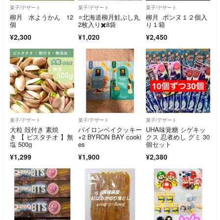
菓子/デザート
菓子/デザート
菓子/デザート
柳月 水ようかん 12
⭐️北海道柳月鮭ぶし丸
柳月 ボンヌ１２個入
個
2枚入り✖️8袋
り１箱
¥2,300
¥1,020
¥2,450
菓子/デザート
菓子/デザート
菓子/デザート
大粒 殻付き 素焼
バイロンベイクッキー
UHA味覚糖 シゲキッ
き 【 ピスタチオ 】無
×2 BYRON BAY cooki
クス 忍者めし グミ 30
塩 500g
es
個セット
¥1,299
¥1,900
¥2,380