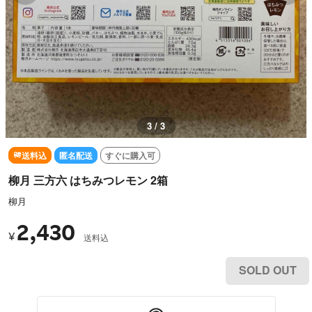
1 / 3
送料込
匿名配送
すぐに購入可
柳月 三方六 はちみつレモン 2箱
柳月
2,430
¥
送料込
SOLD OUT