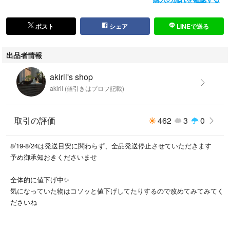
ポスト
シェア
LINEで送る
出品者情報
akiril's shop
akiril (値引きはプロフ記載)
取引の評価
462
3
0
8/19-8/24は発送目安に関わらず、全品発送停止させていただきます
予め御承知おきくださいませ
全体的に値下げ中✨
気になっていた物はコソッと値下げしてたりするので改めてみてみてく
ださいね