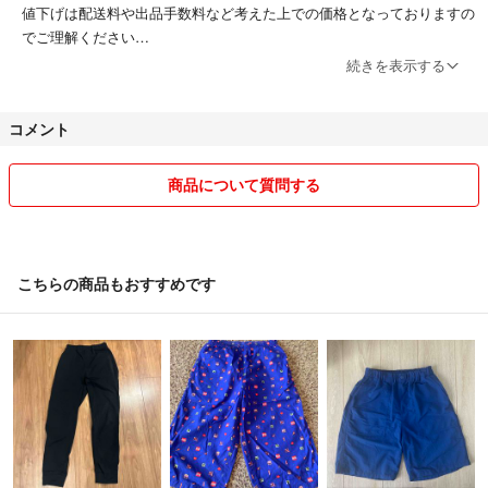
値下げは配送料や出品手数料など考えた上での価格となっておりますの
でご理解ください
続きを表示する
☆値下げにつきまして☆
単品値下げ不可
コメント
おまとめ購入は、
2点で5%off
商品について質問する
3点以上で10%off
コメント欄にてどの商品をご希望されるのかを載せていただきますよう
お願い致します。おまとめ割引は購入前に適用させていただきますので
こちらの商品もおすすめです
予めご了承くださいませ。
またセール中はおまとめ購入より単品購入の方が優先される傾向があり
ます。早い者勝ちなので予めご了承ください。
★発送につきまして★
当方、仕事・家事・育児をしているため、現状日々が慌ただしく、ご質
問頂いてもコメントや発送が遅くなる傾向があります。発送については