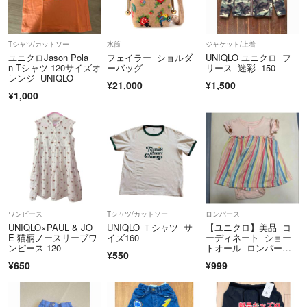
せていただきます。配送は基本ラクマパックにしておりますのでそちら
の規定にて取扱させていただいております 配送の仕方にご希望がある
場合、料金上乗せにはなりますがご購入前にご相談ください。
Tシャツ/カットソー
水筒
ジャケット/上着
ユニクロJason Pola
フェイラー ショルダ
UNIQLO ユニクロ フ
n Tシャツ 120サイズオ
ーバッグ
リース 迷彩 150
◎最後に一部の商品は他のサイトでも出品しております。
レンジ UNIQLO
¥21,000
¥1,500
また他のサイトで売れた場合予告なく取り下げますので予めご了承くだ
¥1,000
さい。
ワンピース
Tシャツ/カットソー
ロンパース
UNIQLO×PAUL & JO
UNIQLO Ｔシャツ サ
【ユニクロ】美品 コ
E 猫柄ノースリーブワ
イズ160
ーディネート ショー
ンピース 120
トオール ロンパー
¥550
ス ストライプ 60
¥650
¥999