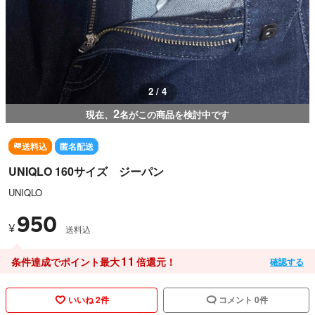
3 / 4
2
現在、
名がこの商品を検討中です
送料込
匿名配送
UNIQLO 160サイズ ジーパン
UNIQLO
950
¥
送料込
11
条件達成でポイント最大
倍還元！
確認する
いいね 2件
コメント 0件