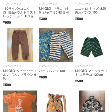
基本的に表示している日数にて対応させていただいております。
パンツ/スパッツ
パンツ/スパッツ
パンツ/スパッツ
160サイズ⭐️ユニク
UNIQLO リラコ 16
ユニクロ キッズ 水陸
育児中の環境をご理解頂ける方は大歓迎です^ ^
ロ 美品⭐︎ウルトラスト
0 ジャスミン様専用
両用パンツ 150
レッチドライEXジョガ
¥300
¥500
ーパンツ
¥950
▼購入・返品・クレーム・配送トラブルにつきましてお品物に関しては
素人検品のため見落としがあるかもしれません。ご容赦ください。
※また購入希望ですとのコメントは残さなくて構いませんのでそのまま
購入申請をされてお待ちくださいますようお願い申し上げます。申請さ
れている一番先の方を優先させていただきます
また最近、購入申請後、キャンセルや支払いをしない方が出てきており
パンツ/スパッツ
パンツ/スパッツ
パンツ/スパッツ
ます。当方では申請後のキャンセルは承っておりません。それでもキャ
UNIQLO ベビー ワッフ
ハーフパンツ 130
UNIQLO マインクラフ
ンセルされる方は「営業妨害疑いあり」と評価に表示させていただきま
ルレギンス ブラウン 9
ト ステテコ 120cm
¥690
すので予めお知らせさせて頂きます。
0cm
¥500
¥590
ご購入後はノンクレーム,ノンリターンのお取扱とさせていただきま
す。お客様の見当違いや気分によるものなどお客様都合に関しましての
ご返品はお客様負担でお願い致します。
また配送中に起きた事故については責任を負えません。調査の協力はさ