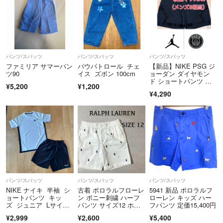
パンツ/スパッツ
パンツ/スパッツ
パンツ/スパッツ
ファミリア サマーパン
パウパトロール チェ
【新品】NIKE PSG ジ
ツ90
イス ズボン 100cm
ョーダン ダイヤモン
ド ショートパンツ キ
¥5,200
¥1,200
ッズ XL メンズS相当 I
¥4,290
Q5944
パンツ/スパッツ
パンツ/スパッツ
パンツ/スパッツ
NIKE ナイキ 半袖 シ
古着 ポロラルフローレ
5941 新品 ポロラルフ
ョートパンツ キッ
ン ポニー刺繍 ハーフ
ローレン キッズ ハー
ズ ジュニア Lサイ
パンツ サイズ12 ホワ
フパンツ 定価15,400円
ズ 155㎝
イト
¥2,999
¥2,600
¥5,400