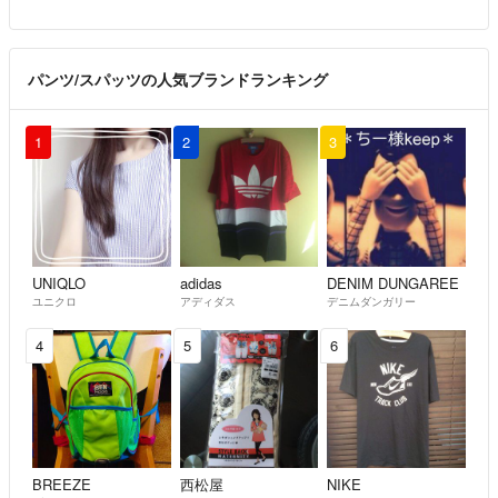
パンツ/スパッツの人気ブランドランキング
1
2
3
UNIQLO
adidas
DENIM DUNGAREE
ユニクロ
アディダス
デニムダンガリー
4
5
6
BREEZE
西松屋
NIKE