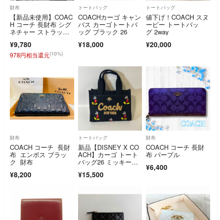
財布
トートバッグ
トートバッグ
【新品未使用】COAC
COACHカーゴ キャン
値下げ！COACH スヌ
H コーチ 長財布 シグ
バス カーゴトートバ
ーピー トートバッ
ネチャー ストラップ
ッグ ブラック 26
グ 2way
付 白黒
¥9,780
¥18,000
¥20,000
(10%)
978円相当還元
財布
トートバッグ
財布
COACH コーチ 長財
新品【DISNEY X CO
COACH コーチ 長財
布 エンボス ブラッ
ACH】カーゴ トート
布 パープル
ク 財布
バッグ26 ミッキーマ
¥6,400
ウス
¥8,200
¥15,500