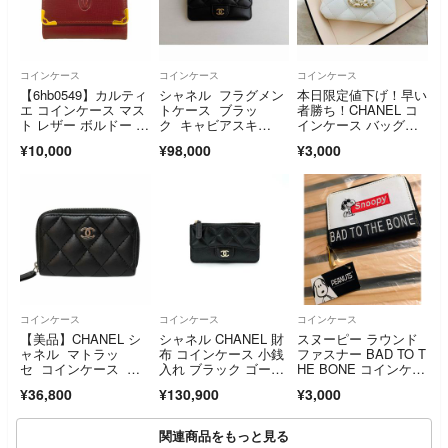
コインケース
コインケース
コインケース
【6hb0549】カルティ
シャネル フラグメン
本日限定値下げ！早い
エ コインケース マス
トケース ブラッ
者勝ち！CHANEL コ
ト レザー ボルドー ゴ
ク キャビアスキ
インケース バッグチ
ールド金具【中古】メ
ン ココマーク カー
ャーム
¥10,000
¥98,000
¥3,000
ンズ レディース ユニ
ド 黒 ゴールド金
セックス
具 カードケース CH
ANEL
コインケース
コインケース
コインケース
【美品】CHANEL シ
シャネル CHANEL 財
スヌーピー ラウンド
ャネル マトラッ
布 コインケース 小銭
ファスナー BAD TO T
セ コインケース 小
入れ ブラック ゴール
HE BONE コインケー
物入れ ラムスキン
ド フラグメントケー
ス
¥36,800
¥130,900
¥3,000
ス カードケース クラ
シック
関連商品をもっと見る