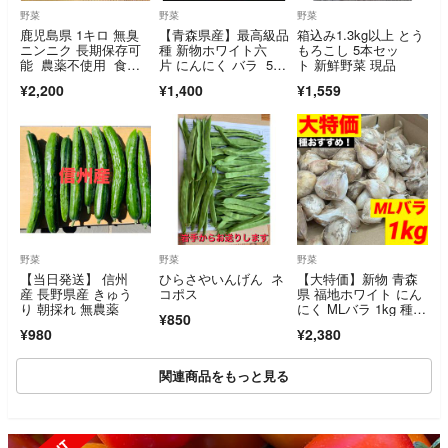
野菜
野菜
野菜
鹿児島県 1キロ 無臭
【青森県産】最高級品
箱込み1.3kg以上 とう
ニンニク 長期保存可
種 新物ホワイト六
もろこし 5本セッ
能 農薬不使用 食用&
片 にんにく バラ 500
ト 新鮮野菜 現品
タネ用 令和8年6月採
g
¥2,200
¥1,400
¥1,559
り
野菜
野菜
野菜
【当日発送】 信州
ひらさやいんげん ネ
【大特価】新物 青森
産 長野県産 きゅう
コポス
県 福地ホワイト にん
り 朝採れ 無農薬
にく MLバラ 1kg 種,
¥850
加工
¥980
¥2,380
関連商品をもっと見る
SOLD OUT