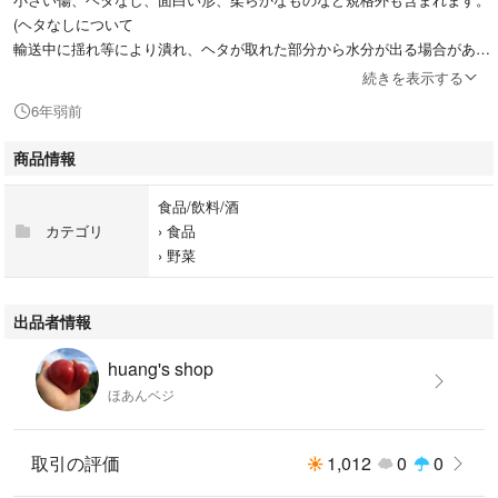
(ヘタなしについて
輸送中に揺れ等により潰れ、ヘタが取れた部分から水分が出る場合があり
ます。予めご了承ください)
続きを表示する
6年弱前
土で育ててますので、トマトにそれぞれ個性があり、酸味とみずみずしさ
の昔ながらのトマト味やほんのり甘みのあるものなど様々です。
商品情報
がっつり甘いトマトをお求めの方はご遠慮ください。
食品/飲料/酒
カテゴリ
›
食品
訳ありカラフル2キロ常温送料込み
›
野菜
合計代金1680円
北海道、沖縄、青森、秋田、鹿児島、離島へのお届けは追加料金が必要に
なります。
出品者情報
また2泊必要となる場合にはクール便をお勧めしておりますので、ご購入
前にコメントをお願いいたします。
huang's shop
ほあんベジ
お手数ですが、ご購入後すぐにお電話番号とご希望のお届け時間帯がござ
いましたらお知らせください。
取引の評価
1,012
0
0
ご希望のお届け時間帯は以下の通りです。
・午前中