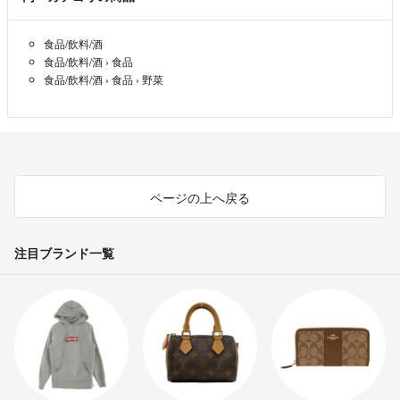
(トマトベリー、麗月の出品はございません)
食品/飲料/酒
例年以上に人手不足となってまして、コメント欄へご希望いただきまし
食品/飲料/酒
›
食品
ても全てを把握出来ません。専用ページの受付はしておりません(＞人
食品/飲料/酒
›
食品
›
野菜
＜;)よろしくお願いします。
トマトの作業、出荷や育児で発送完了のご連絡が夜分になる事がありま
す。
予めご了承いただきますよう何卒よろしくお願いします！！
ページの上へ戻る
○○○○○○野菜と家族の時間を優先します○○○○○○
野菜の栽培と子育て優先に動いてますので、速やかなご連絡や返答が出
注目ブランド一覧
来ない事が多いです。申し訳ございませんm(_ _)m
自己紹介
岐阜県高山市にて標高800ｍを越える高冷地、美味しい空気と綺麗な
水で育てました。
是非、飛騨高山産トマトをお楽しみ下さいませ！
夫と2人で就農して18年、ハウスは40棟ほど。