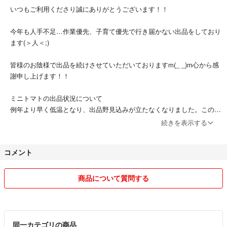
・14時→16時
いつもご利用くださり誠にありがとうございます！！
・16時→18時
・18時→20時
今年も人手不足…作業優先、子育て優先で行き届かない出品をしており
・19時→21時
ます(＞人＜;)
ご指定のない場合は最短着指定にて発送させていただきます。
道路状況によりご希望に添えない場合があります。
皆様のお陰様で出品を続けさせていただいておりますm(_ _)m心から感
予めご了承ください。
謝申し上げます！！
ミニトマトの出品状況について
例年より早く低温となり、出品野見込みが立たなくなりました。このま
ま霜がおりますと強制的に終了となります。
続きを表示する
似たような商品の金額の違いについて
コメント
常温、クール、量の違い
当日の確保次第で決めております。
訳ありの軽度、有無の割合、出品量によって変えております。
商品について質問する
これに懲りずまたご利用いただければ幸いですm(_ _)m
今年はミニトマト小粒、訳ありミニトマトをメインに出品させていただ
きますm(_ _)m
同一カテゴリの商品