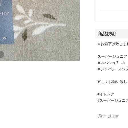
商品説明
❈お値下げ致しま
スーパージュニア
❅スパショ７ の
❅ジャパン スペシ
宜しくお願い致します
#イトゥク
#スーパージュニ
#スパショ７
#ブルーワールド
1年以上前
#イトゥクトレカ