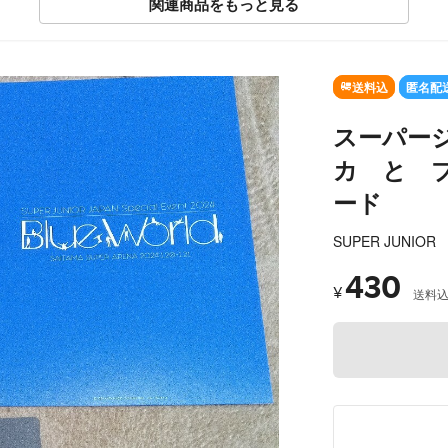
関連商品をもっと見る
送料込
匿名配
スーパー
カ と 
ード
SUPER JUNIOR
430
¥
送料