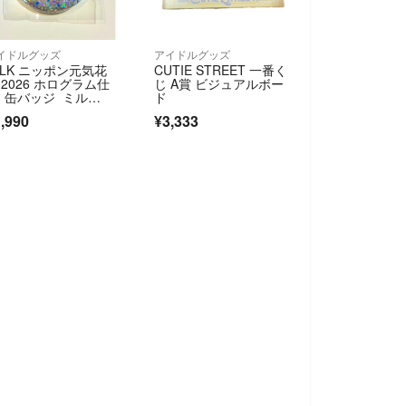
イドルグッズ
アイドルグッズ
!LK ニッポン元気花
CUTIE STREET 一番く
 2026 ホログラム仕
じ A賞 ビジュアルボー
 缶バッジ ミル
ド
 milk 夏祭り 縁
,990
¥3,333
 塩崎太智