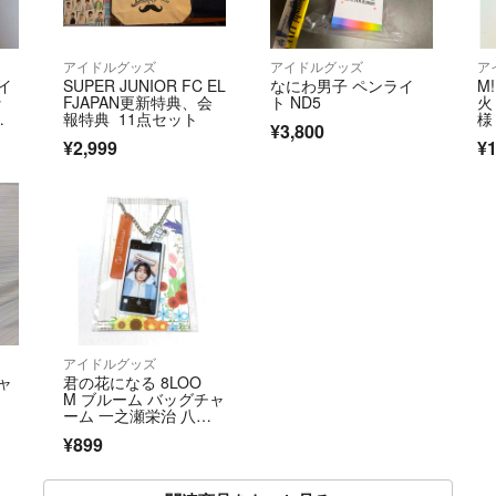
アイドルグッズ
アイドルグッズ
ア
gイ
SUPER JUNIOR FC EL
なにわ男子 ペンライ
M
ッ
FJAPAN更新特典、会
ト ND5
火
ッ
報特典 11点セット
様
¥3,800
ク
¥2,999
¥1
日
アイドルグッズ
チャ
君の花になる 8LOO
M ブルーム バッグチャ
ーム 一之瀬栄治 八村
倫太郎
¥899