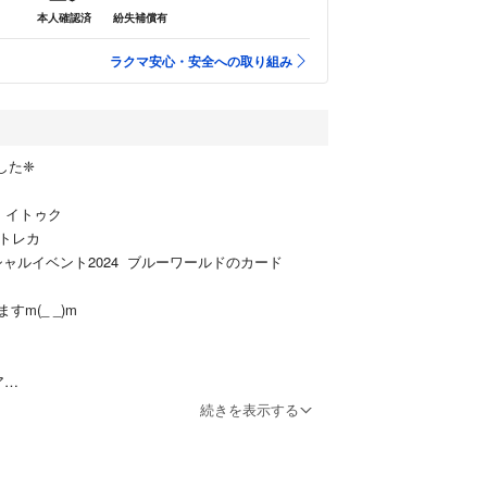
本人確認済
紛失補償有
ラクマ安心・安全への取り組み
した❈
 イトゥク
 トレカ
ャルイベント2024 ブルーワールドのカード
m(_ _)m
ア
続きを表示する