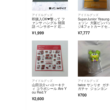
アイドルグッズ
アイドルグッズ
即購入OK❤︎撃って フ
SuperJunior Yesun
ァンサ ハングル 韓国
ェソン 大阪ピンバ
語 ペンサボード 応援
ジ&フォトカードセ
ボード うちわ
ト
¥1,999
¥7,777
アイドルグッズ
アイドルグッズ
山田涼介×ハローキテ
twice サンリオ ガ
ィ コラボシール Are Y
ガチャ ジョンヨン
ou Red.Y
¥700
¥2,600